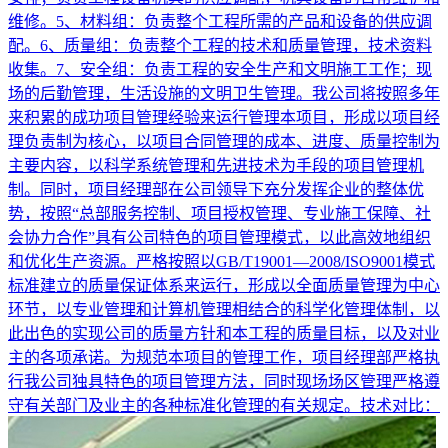
维修。5、材料组：负责整个工程所需的产品和设备的供应调
配。6、质量组：负责整个工程的技术和质量管理，技术资料
收集。7、安全组：负责工程的安全生产和文明施工工作；现
场的后勤管理，生活设施的文明卫生管理。我公司将按照多年
来积累的成功项目管理经验来运行管理本项目，形成以项目经
理负责制为核心，以项目合同管理的成本、进度、质量控制为
主要内容，以科学系统管理和先进技术为手段的项目管理机
制。同时，项目经理部在公司领导下充分发挥企业的整体优
势，按照“总部服务控制、项目授权管理、专业施工保障、社
会协力合作”具有公司特色的项目管理模式，以此高效地组织
和优化生产资源。严格按照以GB/T19001—2008/ISO9001模式
标准建立的质量保证体系来运行，形成以全面质量管理为中心
环节，以专业管理和计算机管理相结合的科学化管理体制，以
此出色的实现公司的质量方针和本工程的质量目标，以及对业
主的各项承诺。为规范本项目的管理工作，项目经理部严格执
行我公司独具特色的项目管理方法，同时现场场区管理严格遵
守有关部门及业主的各种标准化管理的有关规定。技术对比：