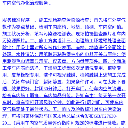
车内空气净化治理服务
...
服务标准程序一、施工现场勘查污染源检查：首先将车外空气
数作为零点基础，检测车内座椅、地垫、顶棚、车内空间值。
施工状况分析，填写污染源检测表。现场拍摄勘查照片和车内
污染源照片。二、施工方案设计三、治理施工环境预处理全面
除尘：用吸尘器对所有被作业表面、座椅、地垫进行全面除尘
处理。水性清洁：用纸胶带粘贴保护小的电器开关与原件；使
用潮湿毛巾遮盖显示屏、仪表盘、方向盘等部件。四、全面施
工使车内表面洁净、干燥施工步骤依次是清洗专用、植物专
用、皮革橡塑专用、洁卡可视光触媒、植物触媒上述施工完成
后，关闭车辆门窗，封闭静置，如果条件许可，可在太阳下暴
晒，效果更好。封闭30分钟后，打开车门，使车内空气流通，
检查车内施工瑕疵，车内物品归位。告知车主：每天第一次开
车时，将车窗打开通风数分钟，如此进行1周时间，可使车内
空气稳定处于最佳状态。五、验收及验收标准对车内污染治
理，可按国家环保部与国家质检总局联合发布GB/T27630-
2011《乘用车内空气质量评价指南》规定的标准进行验收。施