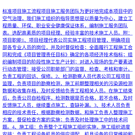
标准项目施工流程项目施工服务团队为更好地完成本项目中的
空气治理，我们施工组织的指导思想是以质量为中心，建立工
程质量、环保、职业安全健康保证体系，编制施工服务团队
表。选配高素质的项目经理、经验丰富的技术施工人员。附：
项目职能1、项目经理代表公司实施工程项目管理，明确项目
部各专业人员的岗位，并及时督促检查；全面履行工程施工合
同和完成《项目管理责任目标》确定的各项经济技术指标；组
织编制项目的阶段性施工生产计划；对进入现场的生产要素进
行动态管理；接受公司职能部门的监督、检查、考核和审计。
负责工程的回访、保修。2、检测勘察人员代表公司工程项目
监理，负责项目的勘察检测，施工前期整理相关的污染源检测
数据和收集存档，及时反馈给负责工程相关人员。在施工结束
后，负责公司自检程序，检测数据是否合格，若不合格，及时
反馈施工人员，继续重点施工，查缺补漏。3、技术人员负责
相应的技术责任，根据勘察检测数据，和施工负责人整理施工
方案，督促检查方案的实施；负责及时处理施工中的技术问
题。4、施工组：负责整个工程施工组织实施，施工组织进度
安排；负责工程设备机具的供应调配，机具设备的日常维护和