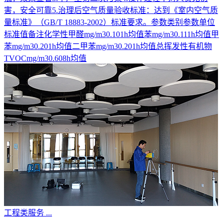
害，安全可靠5.治理后空气质量验收标准：达到《室内空气质
量标准》（GB/T 18883-2002）标准要求。参数类别参数单位
标准值备注化学性甲醛mg/m30.101h均值苯mg/m30.111h均值甲
苯mg/m30.201h均值二甲苯mg/m30.201h均值总挥发性有机物
TVOCmg/m30.608h均值
工程类服务
...