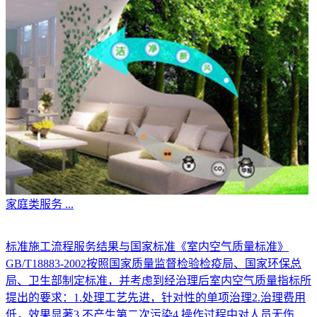
家庭类服务
...
标准施工流程服务结果与国家标准《室内空气质量标准》
GB/T18883-2002按照国家质量监督检验检疫局、国家环保总
局、卫生部制定标准，并考虑到经治理后室内空气质量指标所
提出的要求：1.处理工艺先进，针对性的单项治理2.治理费用
低，效果显著3.不产生第二次污染4.操作过程中对人员无伤