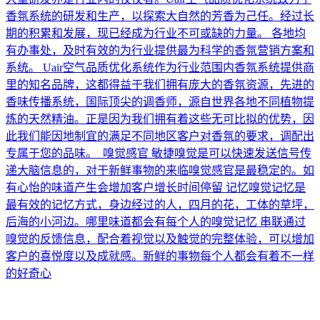
香氛系统的研发和生产，以探索大自然的芳香为己任。经过长
期的积累和发展，现已经成为行业不可或缺的力量。 各地均
有办事处，及时有效的为行业提供最为科学的香氛营销方案和
系统。 Uair空气品质优化系统作为行业范围内香氛系统提供商
里的知名品牌，这都得益于我们拥有庞大的香氛资源，先进的
香味传播系统，国际顶尖的调香师，源自世界各地不同植物提
炼的天然精油。正是因为我们拥有着这些无可比拟的优势，因
此我们能因地制宜的满足不同地区客户对香氛的要求，调配出
专属于您的品味。 嗅觉感官 敏捷嗅觉是可以快速发送信号传
递大脑信息的，对于新鲜事物的来临嗅觉感官是最稳定的。如
有心怡的味道产生会增加客户增长时间停留 记忆嗅觉记忆是
最有效的记忆方式，身边经过的人，四月的花，工体的草坪，
后海的小河边。哪里味道都会有每个人的嗅觉记忆 串联通过
嗅觉的反馈信息，配合着视觉以及触觉的完整体验，可以增加
客户的喜悦度以及成就感。新鲜的事物每个人都会有着不一样
的好奇心