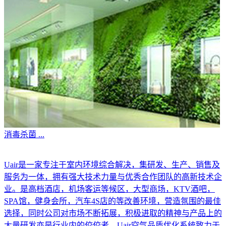
消毒杀菌
...
Uair是一家专注于室内环境综合解决，集研发、生产、销售及
服务为一体，拥有强大技术力量与优秀合作团队的高新技术企
业。是高档酒店，机场客运等候区，大型商场，KTV酒吧，
SPA馆，健身会所，汽车4S店的等改善环境，营造氛围的最佳
选择，同时公司对市场不断拓展，积极进取的精神与产品上的
大量研发亦是行业内的佼佼者。Uair空气品质优化系统致力于