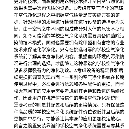
更好的技术，而想要利用这种技术提升室内空气净化的
效果也需要选购优质的设备。1.考虑其空气净化的范畴
在空气净化过程之中把握空气质量是其实施方案的第一
步，针对环境的质量进行检验在进行设备的选择更为关
键，由于空气之中不同的组成成分对人体的危害不尽相
同，如今可信赖的学校空气净化系统需要具备除菌除污
染的技术模式，同时也需要拥有除甲醛和有害物的专业
技术来保证化学净化。只有在挑选可靠的学校空气净化
系统前了解其本身净化的内容，根据室内环境的污染情
况进行合理的选择，才能够让这种靠谱的学校空气净化
设备发挥强有力的净化功效。2.考虑设备的稳定性和后
续更换据调查发现市面上一系列的空气净化系统在长期
使用过程中，必须要进行滤芯和各种配件的更换，而学
校大范围下的应用更需要考虑到其更换和改进的后续操
作，因此用户在挑选值得信任的学校空气净化系统时，
需要考虑的则是其配置和后续的更换情况。只有保证这
种高品质的学校空气净化系统配件价位较低并且后续的
更换简单易行，才能够让其本身的应用更加稳定放心。
简言之购置安装靠谱的学校空气净化系统需要考虑其系