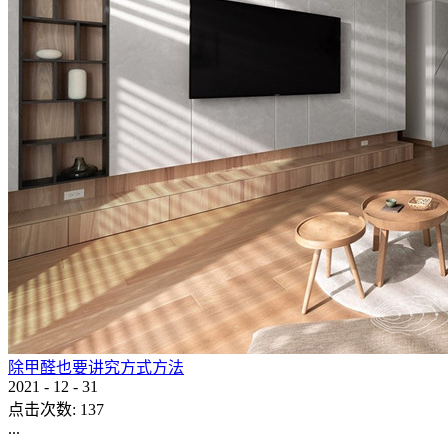
除甲醛也要讲究方式方法
2021
-
12
-
31
点击次数:
137
...