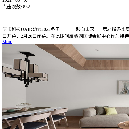
2022
-
03
-
07
点击次数:
832
...
洁卡科技UAIR助力2022冬奥 —— 一起向未来 第24届冬季奥林匹
日开幕，2月20日闭幕。在此期间雁栖湖国际会展中心作为接待
More