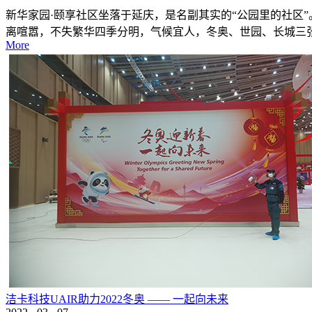
新华家园·颐享社区坐落于延庆，是名副其实的“公园里的社区
离喧嚣，不失繁华四季分明，气候宜人，冬奥、世园、长城三
More
洁卡科技UAIR助力2022冬奥 —— 一起向未来