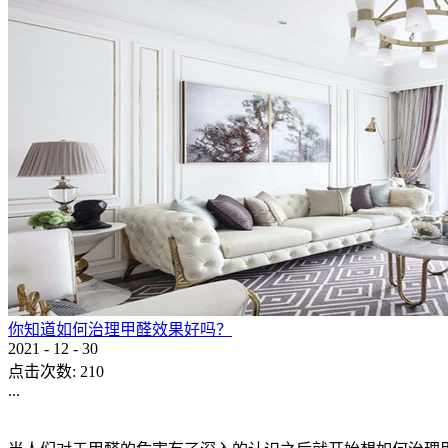
洁卡科技UAIR提升长者养老健康空气新品质——新华家园颐
2022
-
11
-
09
点击次数:
611
...
新华家园·颐享社区坐落于延庆，是名副其实的“公园里的社区
离喧嚣，不失繁华四季分明，气候宜人，冬奥、世园、长城三
More