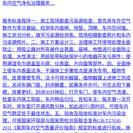
车内空气净化治理服务
...
服务标准程序一、施工现场勘查污染源检查：首先将车外空气
数作为零点基础，检测车内座椅、地垫、顶棚、车内空间值。
施工状况分析，填写污染源检测表。现场拍摄勘查照片和车内
污染源照片。二、施工方案设计三、治理施工环境预处理全面
除尘：用吸尘器对所有被作业表面、座椅、地垫进行全面除尘
处理。水性清洁：用纸胶带粘贴保护小的电器开关与原件；使
用潮湿毛巾遮盖显示屏、仪表盘、方向盘等部件。四、全面施
工使车内表面洁净、干燥施工步骤依次是清洗专用、植物专
用、皮革橡塑专用、洁卡可视光触媒、植物触媒上述施工完成
后，关闭车辆门窗，封闭静置，如果条件许可，可在太阳下暴
晒，效果更好。封闭30分钟后，打开车门，使车内空气流通，
检查车内施工瑕疵，车内物品归位。告知车主：每天第一次开
车时，将车窗打开通风数分钟，如此进行1周时间，可使车内
空气稳定处于最佳状态。五、验收及验收标准对车内污染治
理，可按国家环保部与国家质检总局联合发布GB/T27630-
2011《乘用车内空气质量评价指南》规定的标准进行验收。施