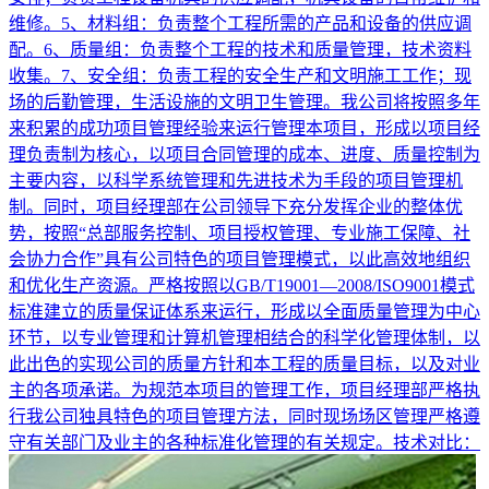
维修。5、材料组：负责整个工程所需的产品和设备的供应调
配。6、质量组：负责整个工程的技术和质量管理，技术资料
收集。7、安全组：负责工程的安全生产和文明施工工作；现
场的后勤管理，生活设施的文明卫生管理。我公司将按照多年
来积累的成功项目管理经验来运行管理本项目，形成以项目经
理负责制为核心，以项目合同管理的成本、进度、质量控制为
主要内容，以科学系统管理和先进技术为手段的项目管理机
制。同时，项目经理部在公司领导下充分发挥企业的整体优
势，按照“总部服务控制、项目授权管理、专业施工保障、社
会协力合作”具有公司特色的项目管理模式，以此高效地组织
和优化生产资源。严格按照以GB/T19001—2008/ISO9001模式
标准建立的质量保证体系来运行，形成以全面质量管理为中心
环节，以专业管理和计算机管理相结合的科学化管理体制，以
此出色的实现公司的质量方针和本工程的质量目标，以及对业
主的各项承诺。为规范本项目的管理工作，项目经理部严格执
行我公司独具特色的项目管理方法，同时现场场区管理严格遵
守有关部门及业主的各种标准化管理的有关规定。技术对比：