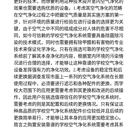
更好的技术，而想要利用这种技术提升室内空气净化的
效果也需要选购优质的设备。1.考虑其空气净化的范畴
在空气净化过程之中把握空气质量是其实施方案的第一
步，针对环境的质量进行检验在进行设备的选择更为关
键，由于空气之中不同的组成成分对人体的危害不尽相
同，如今可信赖的学校空气净化系统需要具备除菌除污
染的技术模式，同时也需要拥有除甲醛和有害物的专业
技术来保证化学净化。只有在挑选可靠的学校空气净化
系统前了解其本身净化的内容，根据室内环境的污染情
况进行合理的选择，才能够让这种靠谱的学校空气净化
设备发挥强有力的净化功效。2.考虑设备的稳定性和后
续更换据调查发现市面上一系列的空气净化系统在长期
使用过程中，必须要进行滤芯和各种配件的更换，而学
校大范围下的应用更需要考虑到其更换和改进的后续操
作，因此用户在挑选值得信任的学校空气净化系统时，
需要考虑的则是其配置和后续的更换情况。只有保证这
种高品质的学校空气净化系统配件价位较低并且后续的
更换简单易行，才能够让其本身的应用更加稳定放心。
简言之购置安装靠谱的学校空气净化系统需要考虑其系