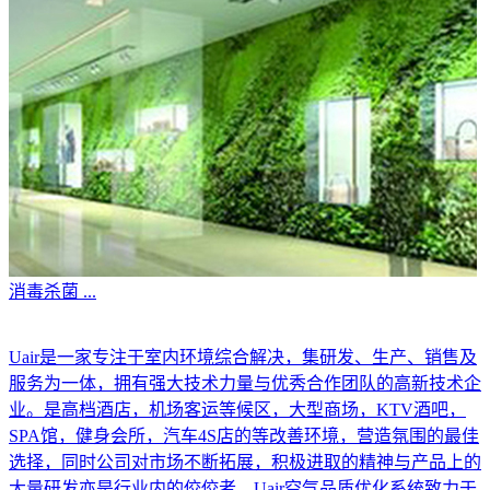
消毒杀菌
...
Uair是一家专注于室内环境综合解决，集研发、生产、销售及
服务为一体，拥有强大技术力量与优秀合作团队的高新技术企
业。是高档酒店，机场客运等候区，大型商场，KTV酒吧，
SPA馆，健身会所，汽车4S店的等改善环境，营造氛围的最佳
选择，同时公司对市场不断拓展，积极进取的精神与产品上的
大量研发亦是行业内的佼佼者。Uair空气品质优化系统致力于