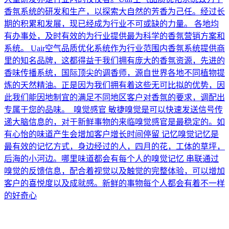
香氛系统的研发和生产，以探索大自然的芳香为己任。经过长
期的积累和发展，现已经成为行业不可或缺的力量。 各地均
有办事处，及时有效的为行业提供最为科学的香氛营销方案和
系统。 Uair空气品质优化系统作为行业范围内香氛系统提供商
里的知名品牌，这都得益于我们拥有庞大的香氛资源，先进的
香味传播系统，国际顶尖的调香师，源自世界各地不同植物提
炼的天然精油。正是因为我们拥有着这些无可比拟的优势，因
此我们能因地制宜的满足不同地区客户对香氛的要求，调配出
专属于您的品味。 嗅觉感官 敏捷嗅觉是可以快速发送信号传
递大脑信息的，对于新鲜事物的来临嗅觉感官是最稳定的。如
有心怡的味道产生会增加客户增长时间停留 记忆嗅觉记忆是
最有效的记忆方式，身边经过的人，四月的花，工体的草坪，
后海的小河边。哪里味道都会有每个人的嗅觉记忆 串联通过
嗅觉的反馈信息，配合着视觉以及触觉的完整体验，可以增加
客户的喜悦度以及成就感。新鲜的事物每个人都会有着不一样
的好奇心