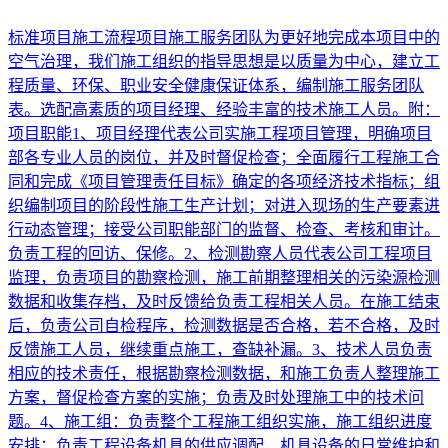
标准项目施工流程项目施工服务团队为更好地完成本项目中的
空气治理，我们施工组织的指导思想是以质量为中心，建立工
程质量、环保、职业安全健康保证体系，编制施工服务团队
表。选配高素质的项目经理、经验丰富的技术施工人员。附：
项目职能1、项目经理代表公司实施工程项目管理，明确项目
部各专业人员的岗位，并及时督促检查；全面履行工程施工合
同和完成《项目管理责任目标》确定的各项经济技术指标；组
织编制项目的阶段性施工生产计划；对进入现场的生产要素进
行动态管理；接受公司职能部门的监督、检查、考核和审计。
负责工程的回访、保修。2、检测勘察人员代表公司工程项目
监理，负责项目的勘察检测，施工前期整理相关的污染源检测
数据和收集存档，及时反馈给负责工程相关人员。在施工结束
后，负责公司自检程序，检测数据是否合格，若不合格，及时
反馈施工人员，继续重点施工，查缺补漏。3、技术人员负责
相应的技术责任，根据勘察检测数据，和施工负责人整理施工
方案，督促检查方案的实施；负责及时处理施工中的技术问
题。4、施工组：负责整个工程施工组织实施，施工组织进度
安排；负责工程设备机具的供应调配，机具设备的日常维护和