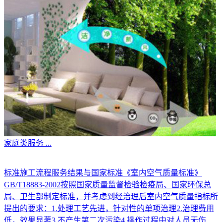
家庭类服务
...
标准施工流程服务结果与国家标准《室内空气质量标准》
GB/T18883-2002按照国家质量监督检验检疫局、国家环保总
局、卫生部制定标准，并考虑到经治理后室内空气质量指标所
提出的要求：1.处理工艺先进，针对性的单项治理2.治理费用
低，效果显著3.不产生第二次污染4.操作过程中对人员无伤