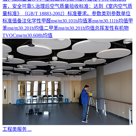
害，安全可靠5.治理后空气质量验收标准：达到《室内空气质
量标准》（GB/T 18883-2002）标准要求。参数类别参数单位
标准值备注化学性甲醛mg/m30.101h均值苯mg/m30.111h均值甲
苯mg/m30.201h均值二甲苯mg/m30.201h均值总挥发性有机物
TVOCmg/m30.608h均值
工程类服务
...