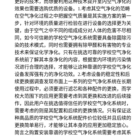
更好的技术，而想要利用这种技术提升室内空气净化的
效果也需要选购优质的设备。1.考虑其空气净化的范畴
在空气净化过程之中把握空气质量是其实施方案的第一
步，针对环境的质量进行检验在进行设备的选择更为关
键，由于空气之中不同的组成成分对人体的危害不尽相
同，如今可信赖的学校空气净化系统需要具备除菌除污
染的技术模式，同时也需要拥有除甲醛和有害物的专业
技术来保证化学净化。只有在挑选可靠的学校空气净化
系统前了解其本身净化的内容，根据室内环境的污染情
况进行合理的选择，才能够让这种靠谱的学校空气净化
设备发挥强有力的净化功效。2.考虑设备的稳定性和后
续更换据调查发现市面上一系列的空气净化系统在长期
使用过程中，必须要进行滤芯和各种配件的更换，而学
校大范围下的应用更需要考虑到其更换和改进的后续操
作，因此用户在挑选值得信任的学校空气净化系统时，
需要考虑的则是其配置和后续的更换情况。只有保证这
种高品质的学校空气净化系统配件价位较低并且后续的
更换简单易行，才能够让其本身的应用更加稳定放心。
简言之购置安装靠谱的学校空气净化系统需要考虑其系