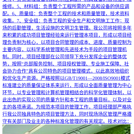
维修。5、材料组：负责整个工程所需的产品和设备的供应调
配。6、质量组：负责整个工程的技术和质量管理，技术资料
收集。7、安全组：负责工程的安全生产和文明施工工作；现
场的后勤管理，生活设施的文明卫生管理。我公司将按照多年
来积累的成功项目管理经验来运行管理本项目，形成以项目经
理负责制为核心，以项目合同管理的成本、进度、质量控制为
主要内容，以科学系统管理和先进技术为手段的项目管理机
制。同时，项目经理部在公司领导下充分发挥企业的整体优
势，按照“总部服务控制、项目授权管理、专业施工保障、社
会协力合作”具有公司特色的项目管理模式，以此高效地组织
和优化生产资源。严格按照以GB/T19001—2008/ISO9001模式
标准建立的质量保证体系来运行，形成以全面质量管理为中心
环节，以专业管理和计算机管理相结合的科学化管理体制，以
此出色的实现公司的质量方针和本工程的质量目标，以及对业
主的各项承诺。为规范本项目的管理工作，项目经理部严格执
行我公司独具特色的项目管理方法，同时现场场区管理严格遵
守有关部门及业主的各种标准化管理的有关规定。技术对比：