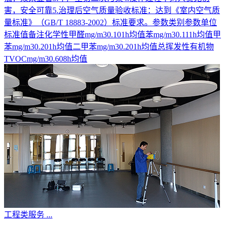
害，安全可靠5.治理后空气质量验收标准：达到《室内空气质
量标准》（GB/T 18883-2002）标准要求。参数类别参数单位
标准值备注化学性甲醛mg/m30.101h均值苯mg/m30.111h均值甲
苯mg/m30.201h均值二甲苯mg/m30.201h均值总挥发性有机物
TVOCmg/m30.608h均值
工程类服务
...