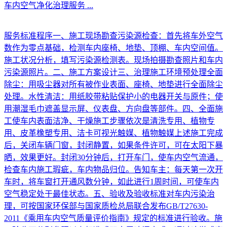
车内空气净化治理服务
...
服务标准程序一、施工现场勘查污染源检查：首先将车外空气
数作为零点基础，检测车内座椅、地垫、顶棚、车内空间值。
施工状况分析，填写污染源检测表。现场拍摄勘查照片和车内
污染源照片。二、施工方案设计三、治理施工环境预处理全面
除尘：用吸尘器对所有被作业表面、座椅、地垫进行全面除尘
处理。水性清洁：用纸胶带粘贴保护小的电器开关与原件；使
用潮湿毛巾遮盖显示屏、仪表盘、方向盘等部件。四、全面施
工使车内表面洁净、干燥施工步骤依次是清洗专用、植物专
用、皮革橡塑专用、洁卡可视光触媒、植物触媒上述施工完成
后，关闭车辆门窗，封闭静置，如果条件许可，可在太阳下暴
晒，效果更好。封闭30分钟后，打开车门，使车内空气流通，
检查车内施工瑕疵，车内物品归位。告知车主：每天第一次开
车时，将车窗打开通风数分钟，如此进行1周时间，可使车内
空气稳定处于最佳状态。五、验收及验收标准对车内污染治
理，可按国家环保部与国家质检总局联合发布GB/T27630-
2011《乘用车内空气质量评价指南》规定的标准进行验收。施