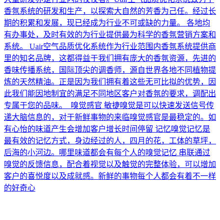
香氛系统的研发和生产，以探索大自然的芳香为己任。经过长
期的积累和发展，现已经成为行业不可或缺的力量。 各地均
有办事处，及时有效的为行业提供最为科学的香氛营销方案和
系统。 Uair空气品质优化系统作为行业范围内香氛系统提供商
里的知名品牌，这都得益于我们拥有庞大的香氛资源，先进的
香味传播系统，国际顶尖的调香师，源自世界各地不同植物提
炼的天然精油。正是因为我们拥有着这些无可比拟的优势，因
此我们能因地制宜的满足不同地区客户对香氛的要求，调配出
专属于您的品味。 嗅觉感官 敏捷嗅觉是可以快速发送信号传
递大脑信息的，对于新鲜事物的来临嗅觉感官是最稳定的。如
有心怡的味道产生会增加客户增长时间停留 记忆嗅觉记忆是
最有效的记忆方式，身边经过的人，四月的花，工体的草坪，
后海的小河边。哪里味道都会有每个人的嗅觉记忆 串联通过
嗅觉的反馈信息，配合着视觉以及触觉的完整体验，可以增加
客户的喜悦度以及成就感。新鲜的事物每个人都会有着不一样
的好奇心