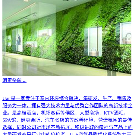
消毒杀菌
...
Uair是一家专注于室内环境综合解决，集研发、生产、销售及
服务为一体，拥有强大技术力量与优秀合作团队的高新技术企
业。是高档酒店，机场客运等候区，大型商场，KTV酒吧，
SPA馆，健身会所，汽车4S店的等改善环境，营造氛围的最佳
选择，同时公司对市场不断拓展，积极进取的精神与产品上的
大量研发亦是行业内的佼佼者。Uair空气品质优化系统致力于