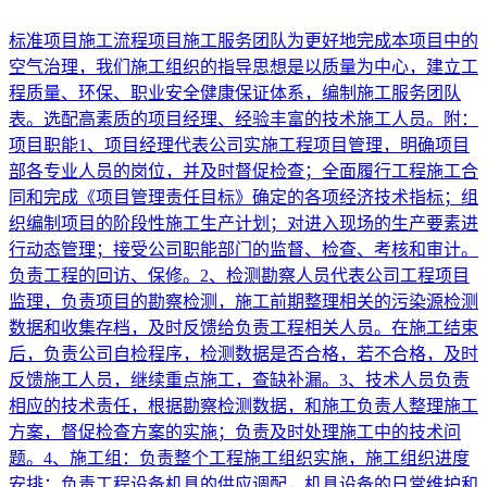
标准项目施工流程项目施工服务团队为更好地完成本项目中的
空气治理，我们施工组织的指导思想是以质量为中心，建立工
程质量、环保、职业安全健康保证体系，编制施工服务团队
表。选配高素质的项目经理、经验丰富的技术施工人员。附：
项目职能1、项目经理代表公司实施工程项目管理，明确项目
部各专业人员的岗位，并及时督促检查；全面履行工程施工合
同和完成《项目管理责任目标》确定的各项经济技术指标；组
织编制项目的阶段性施工生产计划；对进入现场的生产要素进
行动态管理；接受公司职能部门的监督、检查、考核和审计。
负责工程的回访、保修。2、检测勘察人员代表公司工程项目
监理，负责项目的勘察检测，施工前期整理相关的污染源检测
数据和收集存档，及时反馈给负责工程相关人员。在施工结束
后，负责公司自检程序，检测数据是否合格，若不合格，及时
反馈施工人员，继续重点施工，查缺补漏。3、技术人员负责
相应的技术责任，根据勘察检测数据，和施工负责人整理施工
方案，督促检查方案的实施；负责及时处理施工中的技术问
题。4、施工组：负责整个工程施工组织实施，施工组织进度
安排；负责工程设备机具的供应调配，机具设备的日常维护和