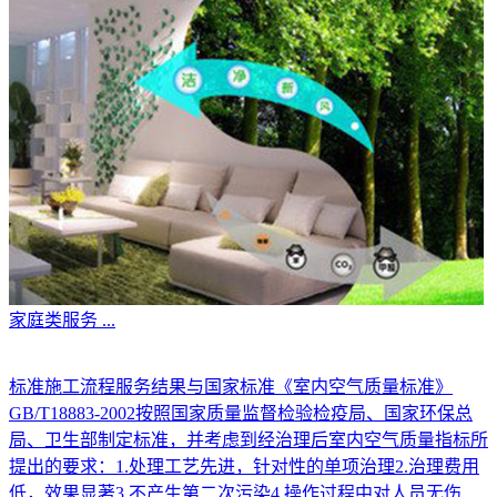
家庭类服务
...
标准施工流程服务结果与国家标准《室内空气质量标准》
GB/T18883-2002按照国家质量监督检验检疫局、国家环保总
局、卫生部制定标准，并考虑到经治理后室内空气质量指标所
提出的要求：1.处理工艺先进，针对性的单项治理2.治理费用
低，效果显著3.不产生第二次污染4.操作过程中对人员无伤