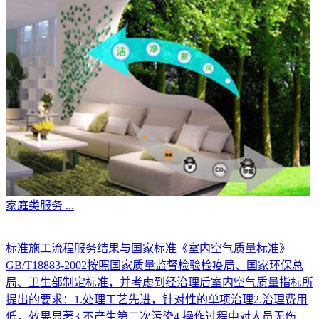
家庭类服务
...
标准施工流程服务结果与国家标准《室内空气质量标准》
GB/T18883-2002按照国家质量监督检验检疫局、国家环保总
局、卫生部制定标准，并考虑到经治理后室内空气质量指标所
提出的要求：1.处理工艺先进，针对性的单项治理2.治理费用
低，效果显著3.不产生第二次污染4.操作过程中对人员无伤