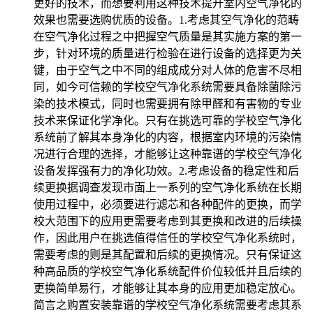
更好的技术，而想要利用这种技术提升室内空气净化的
效果也需要选购优质的设备。1.考虑其空气净化的范畴
在空气净化过程之中把握空气质量是其实施方案的第一
步，针对环境的质量进行检验在进行设备的选择更为关
键，由于空气之中不同的组成成分对人体的危害不尽相
同，如今可信赖的学校空气净化系统需要具备除菌除污
染的技术模式，同时也需要拥有除甲醛和有害物的专业
技术来保证化学净化。只有在挑选可靠的学校空气净化
系统前了解其本身净化的内容，根据室内环境的污染情
况进行合理的选择，才能够让这种靠谱的学校空气净化
设备发挥强有力的净化功效。2.考虑设备的稳定性和后
续更换据调查发现市面上一系列的空气净化系统在长期
使用过程中，必须要进行滤芯和各种配件的更换，而学
校大范围下的应用更需要考虑到其更换和改进的后续操
作，因此用户在挑选值得信任的学校空气净化系统时，
需要考虑的则是其配置和后续的更换情况。只有保证这
种高品质的学校空气净化系统配件价位较低并且后续的
更换简单易行，才能够让其本身的应用更加稳定放心。
简言之购置安装靠谱的学校空气净化系统需要考虑其系