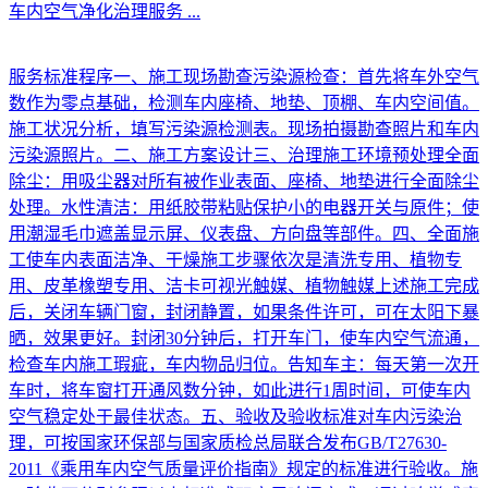
车内空气净化治理服务
...
服务标准程序一、施工现场勘查污染源检查：首先将车外空气
数作为零点基础，检测车内座椅、地垫、顶棚、车内空间值。
施工状况分析，填写污染源检测表。现场拍摄勘查照片和车内
污染源照片。二、施工方案设计三、治理施工环境预处理全面
除尘：用吸尘器对所有被作业表面、座椅、地垫进行全面除尘
处理。水性清洁：用纸胶带粘贴保护小的电器开关与原件；使
用潮湿毛巾遮盖显示屏、仪表盘、方向盘等部件。四、全面施
工使车内表面洁净、干燥施工步骤依次是清洗专用、植物专
用、皮革橡塑专用、洁卡可视光触媒、植物触媒上述施工完成
后，关闭车辆门窗，封闭静置，如果条件许可，可在太阳下暴
晒，效果更好。封闭30分钟后，打开车门，使车内空气流通，
检查车内施工瑕疵，车内物品归位。告知车主：每天第一次开
车时，将车窗打开通风数分钟，如此进行1周时间，可使车内
空气稳定处于最佳状态。五、验收及验收标准对车内污染治
理，可按国家环保部与国家质检总局联合发布GB/T27630-
2011《乘用车内空气质量评价指南》规定的标准进行验收。施