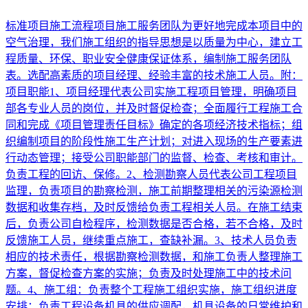
标准项目施工流程项目施工服务团队为更好地完成本项目中的
空气治理，我们施工组织的指导思想是以质量为中心，建立工
程质量、环保、职业安全健康保证体系，编制施工服务团队
表。选配高素质的项目经理、经验丰富的技术施工人员。附：
项目职能1、项目经理代表公司实施工程项目管理，明确项目
部各专业人员的岗位，并及时督促检查；全面履行工程施工合
同和完成《项目管理责任目标》确定的各项经济技术指标；组
织编制项目的阶段性施工生产计划；对进入现场的生产要素进
行动态管理；接受公司职能部门的监督、检查、考核和审计。
负责工程的回访、保修。2、检测勘察人员代表公司工程项目
监理，负责项目的勘察检测，施工前期整理相关的污染源检测
数据和收集存档，及时反馈给负责工程相关人员。在施工结束
后，负责公司自检程序，检测数据是否合格，若不合格，及时
反馈施工人员，继续重点施工，查缺补漏。3、技术人员负责
相应的技术责任，根据勘察检测数据，和施工负责人整理施工
方案，督促检查方案的实施；负责及时处理施工中的技术问
题。4、施工组：负责整个工程施工组织实施，施工组织进度
安排；负责工程设备机具的供应调配，机具设备的日常维护和