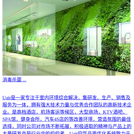
消毒杀菌
...
Uair是一家专注于室内环境综合解决，集研发、生产、销售及
服务为一体，拥有强大技术力量与优秀合作团队的高新技术企
业。是高档酒店，机场客运等候区，大型商场，KTV酒吧，
SPA馆，健身会所，汽车4S店的等改善环境，营造氛围的最佳
选择，同时公司对市场不断拓展，积极进取的精神与产品上的
大量研发亦是行业内的佼佼者。Uair空气品质优化系统致力于