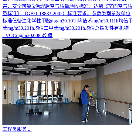
害，安全可靠5.治理后空气质量验收标准：达到《室内空气质
量标准》（GB/T 18883-2002）标准要求。参数类别参数单位
标准值备注化学性甲醛mg/m30.101h均值苯mg/m30.111h均值甲
苯mg/m30.201h均值二甲苯mg/m30.201h均值总挥发性有机物
TVOCmg/m30.608h均值
工程类服务
...