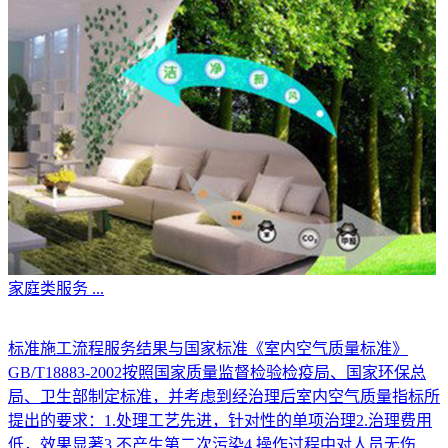
家庭类服务
...
标准施工流程服务结果与国家标准《室内空气质量标准》
GB/T18883-2002按照国家质量监督检验检疫局、国家环保总
局、卫生部制定标准，并考虑到经治理后室内空气质量指标所
提出的要求：1.处理工艺先进，针对性的单项治理2.治理费用
低，效果显著3.不产生第二次污染4.操作过程中对人员无伤