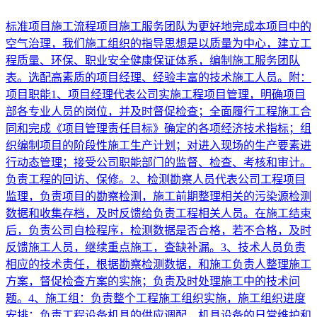
标准项目施工流程项目施工服务团队为更好地完成本项目中的
空气治理，我们施工组织的指导思想是以质量为中心，建立工
程质量、环保、职业安全健康保证体系，编制施工服务团队
表。选配高素质的项目经理、经验丰富的技术施工人员。附：
项目职能1、项目经理代表公司实施工程项目管理，明确项目
部各专业人员的岗位，并及时督促检查；全面履行工程施工合
同和完成《项目管理责任目标》确定的各项经济技术指标；组
织编制项目的阶段性施工生产计划；对进入现场的生产要素进
行动态管理；接受公司职能部门的监督、检查、考核和审计。
负责工程的回访、保修。2、检测勘察人员代表公司工程项目
监理，负责项目的勘察检测，施工前期整理相关的污染源检测
数据和收集存档，及时反馈给负责工程相关人员。在施工结束
后，负责公司自检程序，检测数据是否合格，若不合格，及时
反馈施工人员，继续重点施工，查缺补漏。3、技术人员负责
相应的技术责任，根据勘察检测数据，和施工负责人整理施工
方案，督促检查方案的实施；负责及时处理施工中的技术问
题。4、施工组：负责整个工程施工组织实施，施工组织进度
安排；负责工程设备机具的供应调配，机具设备的日常维护和