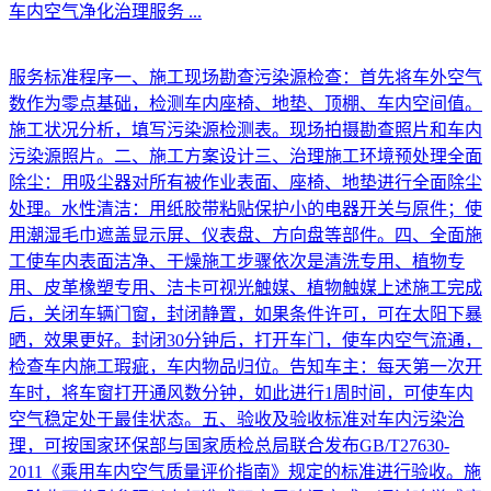
车内空气净化治理服务
...
服务标准程序一、施工现场勘查污染源检查：首先将车外空气
数作为零点基础，检测车内座椅、地垫、顶棚、车内空间值。
施工状况分析，填写污染源检测表。现场拍摄勘查照片和车内
污染源照片。二、施工方案设计三、治理施工环境预处理全面
除尘：用吸尘器对所有被作业表面、座椅、地垫进行全面除尘
处理。水性清洁：用纸胶带粘贴保护小的电器开关与原件；使
用潮湿毛巾遮盖显示屏、仪表盘、方向盘等部件。四、全面施
工使车内表面洁净、干燥施工步骤依次是清洗专用、植物专
用、皮革橡塑专用、洁卡可视光触媒、植物触媒上述施工完成
后，关闭车辆门窗，封闭静置，如果条件许可，可在太阳下暴
晒，效果更好。封闭30分钟后，打开车门，使车内空气流通，
检查车内施工瑕疵，车内物品归位。告知车主：每天第一次开
车时，将车窗打开通风数分钟，如此进行1周时间，可使车内
空气稳定处于最佳状态。五、验收及验收标准对车内污染治
理，可按国家环保部与国家质检总局联合发布GB/T27630-
2011《乘用车内空气质量评价指南》规定的标准进行验收。施