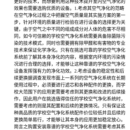
更好的技术，而想要利用这种技术提升室内空气净化的
效果也需要选购优质的设备。1.考虑其空气净化的范畴
在空气净化过程之中把握空气质量是其实施方案的第一
步，针对环境的质量进行检验在进行设备的选择更为关
键，由于空气之中不同的组成成分对人体的危害不尽相
同，如今可信赖的学校空气净化系统需要具备除菌除污
染的技术模式，同时也需要拥有除甲醛和有害物的专业
技术来保证化学净化。只有在挑选可靠的学校空气净化
系统前了解其本身净化的内容，根据室内环境的污染情
况进行合理的选择，才能够让这种靠谱的学校空气净化
设备发挥强有力的净化功效。2.考虑设备的稳定性和后
续更换据调查发现市面上一系列的空气净化系统在长期
使用过程中，必须要进行滤芯和各种配件的更换，而学
校大范围下的应用更需要考虑到其更换和改进的后续操
作，因此用户在挑选值得信任的学校空气净化系统时，
需要考虑的则是其配置和后续的更换情况。只有保证这
种高品质的学校空气净化系统配件价位较低并且后续的
更换简单易行，才能够让其本身的应用更加稳定放心。
简言之购置安装靠谱的学校空气净化系统需要考虑其系