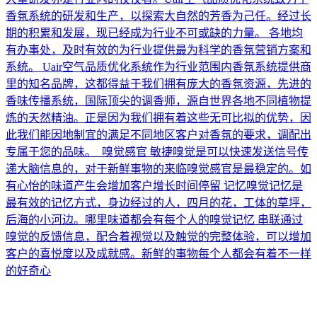
香氛系统的研发和生产，以探索大自然的芳香为己任。经过长
期的积累和发展，现已经成为行业不可或缺的力量。 各地均
有办事处，及时有效的为行业提供最为科学的香氛营销方案和
系统。 Uair空气品质优化系统作为行业范围内香氛系统提供商
里的知名品牌，这都得益于我们拥有庞大的香氛资源，先进的
香味传播系统，国际顶尖的调香师，源自世界各地不同植物提
炼的天然精油。正是因为我们拥有着这些无可比拟的优势，因
此我们能因地制宜的满足不同地区客户对香氛的要求，调配出
专属于您的品味。 嗅觉感官 敏捷嗅觉是可以快速发送信号传
递大脑信息的，对于新鲜事物的来临嗅觉感官是最稳定的。如
有心怡的味道产生会增加客户增长时间停留 记忆嗅觉记忆是
最有效的记忆方式，身边经过的人，四月的花，工体的草坪，
后海的小河边。哪里味道都会有每个人的嗅觉记忆 串联通过
嗅觉的反馈信息，配合着视觉以及触觉的完整体验，可以增加
客户的喜悦度以及成就感。新鲜的事物每个人都会有着不一样
的好奇心