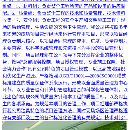
维修。5、材料组：负责整个工程所需的产品和设备的供应调
配。6、质量组：负责整个工程的技术和质量管理，技术资料
收集。7、安全组：负责工程的安全生产和文明施工工作；现
场的后勤管理，生活设施的文明卫生管理。我公司将按照多年
来积累的成功项目管理经验来运行管理本项目，形成以项目经
理负责制为核心，以项目合同管理的成本、进度、质量控制为
主要内容，以科学系统管理和先进技术为手段的项目管理机
制。同时，项目经理部在公司领导下充分发挥企业的整体优
势，按照“总部服务控制、项目授权管理、专业施工保障、社
会协力合作”具有公司特色的项目管理模式，以此高效地组织
和优化生产资源。严格按照以GB/T19001—2008/ISO9001模式
标准建立的质量保证体系来运行，形成以全面质量管理为中心
环节，以专业管理和计算机管理相结合的科学化管理体制，以
此出色的实现公司的质量方针和本工程的质量目标，以及对业
主的各项承诺。为规范本项目的管理工作，项目经理部严格执
行我公司独具特色的项目管理方法，同时现场场区管理严格遵
守有关部门及业主的各种标准化管理的有关规定。技术对比：