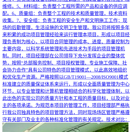
维修。5、材料组：负责整个工程所需的产品和设备的供应调
配。6、质量组：负责整个工程的技术和质量管理，技术资料
收集。7、安全组：负责工程的安全生产和文明施工工作；现
场的后勤管理，生活设施的文明卫生管理。我公司将按照多年
来积累的成功项目管理经验来运行管理本项目，形成以项目经
理负责制为核心，以项目合同管理的成本、进度、质量控制为
主要内容，以科学系统管理和先进技术为手段的项目管理机
制。同时，项目经理部在公司领导下充分发挥企业的整体优
势，按照“总部服务控制、项目授权管理、专业施工保障、社
会协力合作”具有公司特色的项目管理模式，以此高效地组织
和优化生产资源。严格按照以GB/T19001—2008/ISO9001模式
标准建立的质量保证体系来运行，形成以全面质量管理为中心
环节，以专业管理和计算机管理相结合的科学化管理体制，以
此出色的实现公司的质量方针和本工程的质量目标，以及对业
主的各项承诺。为规范本项目的管理工作，项目经理部严格执
行我公司独具特色的项目管理方法，同时现场场区管理严格遵
守有关部门及业主的各种标准化管理的有关规定。技术对比：