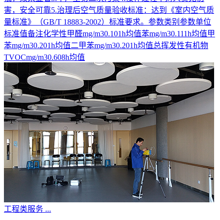
害，安全可靠5.治理后空气质量验收标准：达到《室内空气质
量标准》（GB/T 18883-2002）标准要求。参数类别参数单位
标准值备注化学性甲醛mg/m30.101h均值苯mg/m30.111h均值甲
苯mg/m30.201h均值二甲苯mg/m30.201h均值总挥发性有机物
TVOCmg/m30.608h均值
工程类服务
...