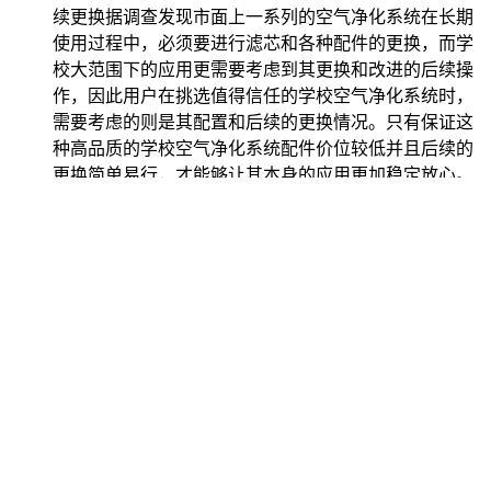
续更换据调查发现市面上一系列的空气净化系统在长期
使用过程中，必须要进行滤芯和各种配件的更换，而学
校大范围下的应用更需要考虑到其更换和改进的后续操
作，因此用户在挑选值得信任的学校空气净化系统时，
需要考虑的则是其配置和后续的更换情况。只有保证这
种高品质的学校空气净化系统配件价位较低并且后续的
更换简单易行，才能够让其本身的应用更加稳定放心。
简言之购置安装靠谱的学校空气净化系统需要考虑其系
统净化能力的实际水平，同时也需要根据应用的情况和
环境范围进行合理的设计，重视并且关注其靠谱专业学
校空气净化系统的实施方式合理的进行系统的配置和后
续利用，才能够发挥这种高水准学校空气净化系统的优
质功效和空气净化能力。
MORE >
品牌介绍
brand introduction
公司简介
U-Air for China Great Land Holding’s Background Information北
京洁卡科技有限公司（UAIR）专注于室内环境解决方案和技