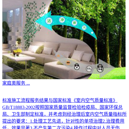
家庭类服务
...
标准施工流程服务结果与国家标准《室内空气质量标准》
GB/T18883-2002按照国家质量监督检验检疫局、国家环保总
局、卫生部制定标准，并考虑到经治理后室内空气质量指标所
提出的要求：1.处理工艺先进，针对性的单项治理2.治理费用
低，效果显著3.不产生第二次污染4.操作过程中对人员无伤