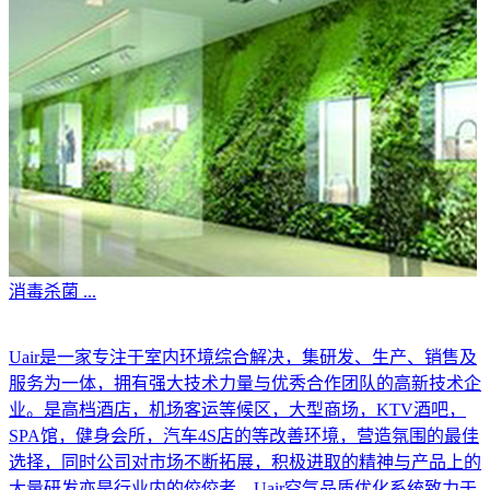
消毒杀菌
...
Uair是一家专注于室内环境综合解决，集研发、生产、销售及
服务为一体，拥有强大技术力量与优秀合作团队的高新技术企
业。是高档酒店，机场客运等候区，大型商场，KTV酒吧，
SPA馆，健身会所，汽车4S店的等改善环境，营造氛围的最佳
选择，同时公司对市场不断拓展，积极进取的精神与产品上的
大量研发亦是行业内的佼佼者。Uair空气品质优化系统致力于