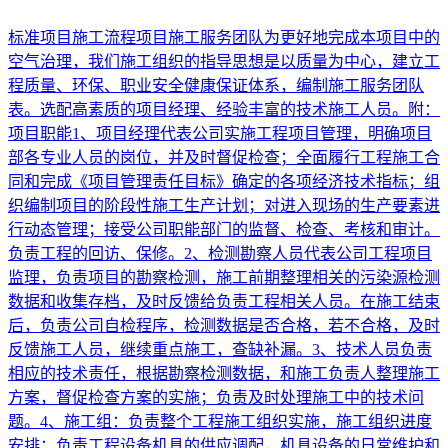
标准项目施工流程项目施工服务团队为更好地完成本项目中的
空气治理，我们施工组织的指导思想是以质量为中心，建立工
程质量、环保、职业安全健康保证体系，编制施工服务团队
表。选配高素质的项目经理、经验丰富的技术施工人员。附：
项目职能1、项目经理代表公司实施工程项目管理，明确项目
部各专业人员的岗位，并及时督促检查；全面履行工程施工合
同和完成《项目管理责任目标》确定的各项经济技术指标；组
织编制项目的阶段性施工生产计划；对进入现场的生产要素进
行动态管理；接受公司职能部门的监督、检查、考核和审计。
负责工程的回访、保修。2、检测勘察人员代表公司工程项目
监理，负责项目的勘察检测，施工前期整理相关的污染源检测
数据和收集存档，及时反馈给负责工程相关人员。在施工结束
后，负责公司自检程序，检测数据是否合格，若不合格，及时
反馈施工人员，继续重点施工，查缺补漏。3、技术人员负责
相应的技术责任，根据勘察检测数据，和施工负责人整理施工
方案，督促检查方案的实施；负责及时处理施工中的技术问
题。4、施工组：负责整个工程施工组织实施，施工组织进度
安排；负责工程设备机具的供应调配，机具设备的日常维护和