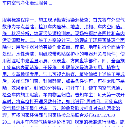
车内空气净化治理服务
...
服务标准程序一、施工现场勘查污染源检查：首先将车外空气
数作为零点基础，检测车内座椅、地垫、顶棚、车内空间值。
施工状况分析，填写污染源检测表。现场拍摄勘查照片和车内
污染源照片。二、施工方案设计三、治理施工环境预处理全面
除尘：用吸尘器对所有被作业表面、座椅、地垫进行全面除尘
处理。水性清洁：用纸胶带粘贴保护小的电器开关与原件；使
用潮湿毛巾遮盖显示屏、仪表盘、方向盘等部件。四、全面施
工使车内表面洁净、干燥施工步骤依次是清洗专用、植物专
用、皮革橡塑专用、洁卡可视光触媒、植物触媒上述施工完成
后，关闭车辆门窗，封闭静置，如果条件许可，可在太阳下暴
晒，效果更好。封闭30分钟后，打开车门，使车内空气流通，
检查车内施工瑕疵，车内物品归位。告知车主：每天第一次开
车时，将车窗打开通风数分钟，如此进行1周时间，可使车内
空气稳定处于最佳状态。五、验收及验收标准对车内污染治
理，可按国家环保部与国家质检总局联合发布GB/T27630-
2011《乘用车内空气质量评价指南》规定的标准进行验收。施