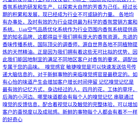
香氛系统的研发和生产，以探索大自然的芳香为己任。经过长
期的积累和发展，现已经成为行业不可或缺的力量。 各地均
有办事处，及时有效的为行业提供最为科学的香氛营销方案和
系统。 Uair空气品质优化系统作为行业范围内香氛系统提供商
里的知名品牌，这都得益于我们拥有庞大的香氛资源，先进的
香味传播系统，国际顶尖的调香师，源自世界各地不同植物提
炼的天然精油。正是因为我们拥有着这些无可比拟的优势，因
此我们能因地制宜的满足不同地区客户对香氛的要求，调配出
专属于您的品味。 嗅觉感官 敏捷嗅觉是可以快速发送信号传
递大脑信息的，对于新鲜事物的来临嗅觉感官是最稳定的。如
有心怡的味道产生会增加客户增长时间停留 记忆嗅觉记忆是
最有效的记忆方式，身边经过的人，四月的花，工体的草坪，
后海的小河边。哪里味道都会有每个人的嗅觉记忆 串联通过
嗅觉的反馈信息，配合着视觉以及触觉的完整体验，可以增加
客户的喜悦度以及成就感。新鲜的事物每个人都会有着不一样
的好奇心