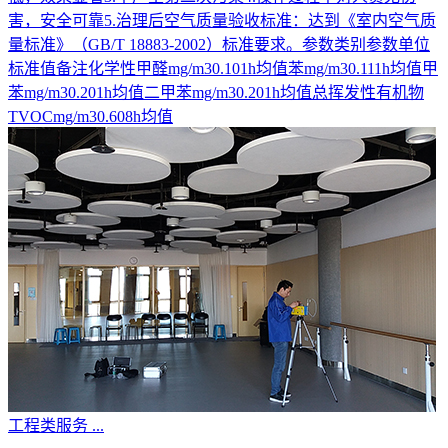
害，安全可靠5.治理后空气质量验收标准：达到《室内空气质
量标准》（GB/T 18883-2002）标准要求。参数类别参数单位
标准值备注化学性甲醛mg/m30.101h均值苯mg/m30.111h均值甲
苯mg/m30.201h均值二甲苯mg/m30.201h均值总挥发性有机物
TVOCmg/m30.608h均值
工程类服务
...