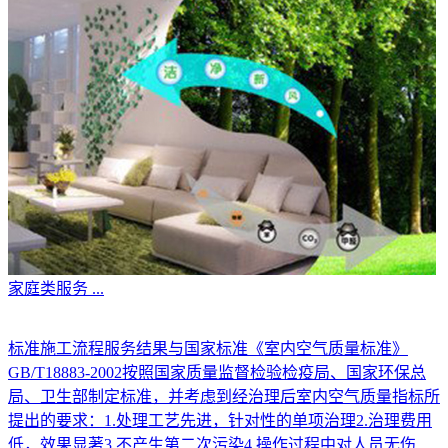
家庭类服务
...
标准施工流程服务结果与国家标准《室内空气质量标准》
GB/T18883-2002按照国家质量监督检验检疫局、国家环保总
局、卫生部制定标准，并考虑到经治理后室内空气质量指标所
提出的要求：1.处理工艺先进，针对性的单项治理2.治理费用
低，效果显著3.不产生第二次污染4.操作过程中对人员无伤