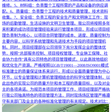
维修。5、材料组：负责整个工程所需的产品和设备的供应调
配。6、质量组：负责整个工程的技术和质量管理，技术资料
收集。7、安全组：负责工程的安全生产和文明施工工作；现
场的后勤管理，生活设施的文明卫生管理。我公司将按照多年
来积累的成功项目管理经验来运行管理本项目，形成以项目经
理负责制为核心，以项目合同管理的成本、进度、质量控制为
主要内容，以科学系统管理和先进技术为手段的项目管理机
制。同时，项目经理部在公司领导下充分发挥企业的整体优
势，按照“总部服务控制、项目授权管理、专业施工保障、社
会协力合作”具有公司特色的项目管理模式，以此高效地组织
和优化生产资源。严格按照以GB/T19001—2008/ISO9001模式
标准建立的质量保证体系来运行，形成以全面质量管理为中心
环节，以专业管理和计算机管理相结合的科学化管理体制，以
此出色的实现公司的质量方针和本工程的质量目标，以及对业
主的各项承诺。为规范本项目的管理工作，项目经理部严格执
行我公司独具特色的项目管理方法，同时现场场区管理严格遵
守有关部门及业主的各种标准化管理的有关规定。技术对比：