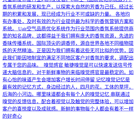
香氛系统的研发和生产，以探索大自然的芳香为己任。经过长
期的积累和发展，现已经成为行业不可或缺的力量。 各地均
有办事处，及时有效的为行业提供最为科学的香氛营销方案和
系统。 Uair空气品质优化系统作为行业范围内香氛系统提供商
里的知名品牌，这都得益于我们拥有庞大的香氛资源，先进的
香味传播系统，国际顶尖的调香师，源自世界各地不同植物提
炼的天然精油。正是因为我们拥有着这些无可比拟的优势，因
此我们能因地制宜的满足不同地区客户对香氛的要求，调配出
专属于您的品味。 嗅觉感官 敏捷嗅觉是可以快速发送信号传
递大脑信息的，对于新鲜事物的来临嗅觉感官是最稳定的。如
有心怡的味道产生会增加客户增长时间停留 记忆嗅觉记忆是
最有效的记忆方式，身边经过的人，四月的花，工体的草坪，
后海的小河边。哪里味道都会有每个人的嗅觉记忆 串联通过
嗅觉的反馈信息，配合着视觉以及触觉的完整体验，可以增加
客户的喜悦度以及成就感。新鲜的事物每个人都会有着不一样
的好奇心