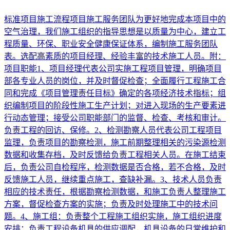
标准项目施工流程项目施工服务团队为更好地完成本项目中的
空气治理，我们施工组织的指导思想是以质量为中心，建立工
程质量、环保、职业安全健康保证体系，编制施工服务团队
表。选配高素质的项目经理、经验丰富的技术施工人员。附：
项目职能1、项目经理代表公司实施工程项目管理，明确项目
部各专业人员的岗位，并及时督促检查；全面履行工程施工合
同和完成《项目管理责任目标》确定的各项经济技术指标；组
织编制项目的阶段性施工生产计划；对进入现场的生产要素进
行动态管理；接受公司职能部门的监督、检查、考核和审计。
负责工程的回访、保修。2、检测勘察人员代表公司工程项目
监理，负责项目的勘察检测，施工前期整理相关的污染源检测
数据和收集存档，及时反馈给负责工程相关人员。在施工结束
后，负责公司自检程序，检测数据是否合格，若不合格，及时
反馈施工人员，继续重点施工，查缺补漏。3、技术人员负责
相应的技术责任，根据勘察检测数据，和施工负责人整理施工
方案，督促检查方案的实施；负责及时处理施工中的技术问
题。4、施工组：负责整个工程施工组织实施，施工组织进度
安排；负责工程设备机具的供应调配，机具设备的日常维护和