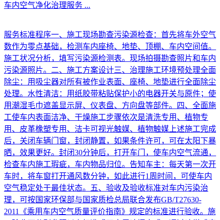
车内空气净化治理服务
...
服务标准程序一、施工现场勘查污染源检查：首先将车外空气
数作为零点基础，检测车内座椅、地垫、顶棚、车内空间值。
施工状况分析，填写污染源检测表。现场拍摄勘查照片和车内
污染源照片。二、施工方案设计三、治理施工环境预处理全面
除尘：用吸尘器对所有被作业表面、座椅、地垫进行全面除尘
处理。水性清洁：用纸胶带粘贴保护小的电器开关与原件；使
用潮湿毛巾遮盖显示屏、仪表盘、方向盘等部件。四、全面施
工使车内表面洁净、干燥施工步骤依次是清洗专用、植物专
用、皮革橡塑专用、洁卡可视光触媒、植物触媒上述施工完成
后，关闭车辆门窗，封闭静置，如果条件许可，可在太阳下暴
晒，效果更好。封闭30分钟后，打开车门，使车内空气流通，
检查车内施工瑕疵，车内物品归位。告知车主：每天第一次开
车时，将车窗打开通风数分钟，如此进行1周时间，可使车内
空气稳定处于最佳状态。五、验收及验收标准对车内污染治
理，可按国家环保部与国家质检总局联合发布GB/T27630-
2011《乘用车内空气质量评价指南》规定的标准进行验收。施