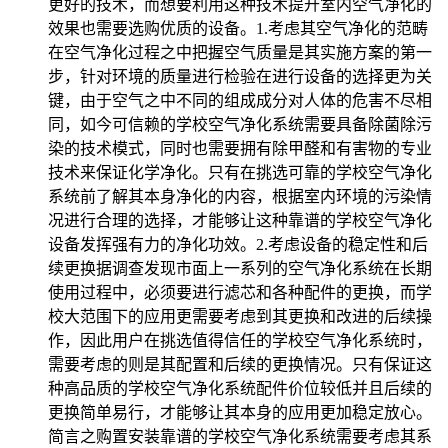
更好的技术，而想要利用这种技术提升室内空气净化的
效果也需要选购优质的设备。1.考虑其空气净化的范畴
在空气净化过程之中把握空气质量是其实施方案的第一
步，针对环境的质量进行检验在进行设备的选择更为关
键，由于空气之中不同的组成成分对人体的危害不尽相
同，如今可信赖的学校空气净化系统需要具备除菌除污
染的技术模式，同时也需要拥有除甲醛和有害物的专业
技术来保证化学净化。只有在挑选可靠的学校空气净化
系统前了解其本身净化的内容，根据室内环境的污染情
况进行合理的选择，才能够让这种靠谱的学校空气净化
设备发挥强有力的净化功效。2.考虑设备的稳定性和后
续更换据调查发现市面上一系列的空气净化系统在长期
使用过程中，必须要进行滤芯和各种配件的更换，而学
校大范围下的应用更需要考虑到其更换和改进的后续操
作，因此用户在挑选值得信任的学校空气净化系统时，
需要考虑的则是其配置和后续的更换情况。只有保证这
种高品质的学校空气净化系统配件价位较低并且后续的
更换简单易行，才能够让其本身的应用更加稳定放心。
简言之购置安装靠谱的学校空气净化系统需要考虑其系