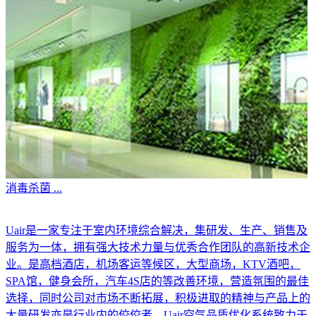
消毒杀菌
...
Uair是一家专注于室内环境综合解决，集研发、生产、销售及
服务为一体，拥有强大技术力量与优秀合作团队的高新技术企
业。是高档酒店，机场客运等候区，大型商场，KTV酒吧，
SPA馆，健身会所，汽车4S店的等改善环境，营造氛围的最佳
选择，同时公司对市场不断拓展，积极进取的精神与产品上的
大量研发亦是行业内的佼佼者。Uair空气品质优化系统致力于