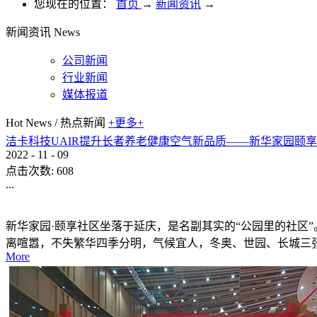
您现在的位置：
首页
→
新闻资讯
→
新闻资讯
News
公司新闻
行业新闻
媒体报道
Hot News
/
热点新闻
+更多+
洁卡科技UAIR提升长者养老健康空气新品质——新华家园颐
2022
-
11
-
09
点击次数:
608
...
新华家园·颐享社区坐落于延庆，是名副其实的“公园里的社区
离喧嚣，不失繁华四季分明，气候宜人，冬奥、世园、长城三
More