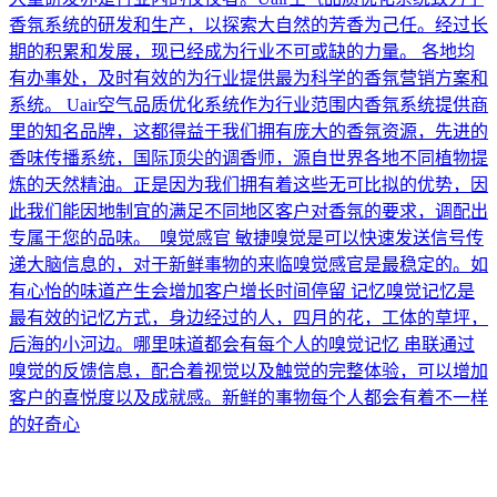
香氛系统的研发和生产，以探索大自然的芳香为己任。经过长
期的积累和发展，现已经成为行业不可或缺的力量。 各地均
有办事处，及时有效的为行业提供最为科学的香氛营销方案和
系统。 Uair空气品质优化系统作为行业范围内香氛系统提供商
里的知名品牌，这都得益于我们拥有庞大的香氛资源，先进的
香味传播系统，国际顶尖的调香师，源自世界各地不同植物提
炼的天然精油。正是因为我们拥有着这些无可比拟的优势，因
此我们能因地制宜的满足不同地区客户对香氛的要求，调配出
专属于您的品味。 嗅觉感官 敏捷嗅觉是可以快速发送信号传
递大脑信息的，对于新鲜事物的来临嗅觉感官是最稳定的。如
有心怡的味道产生会增加客户增长时间停留 记忆嗅觉记忆是
最有效的记忆方式，身边经过的人，四月的花，工体的草坪，
后海的小河边。哪里味道都会有每个人的嗅觉记忆 串联通过
嗅觉的反馈信息，配合着视觉以及触觉的完整体验，可以增加
客户的喜悦度以及成就感。新鲜的事物每个人都会有着不一样
的好奇心