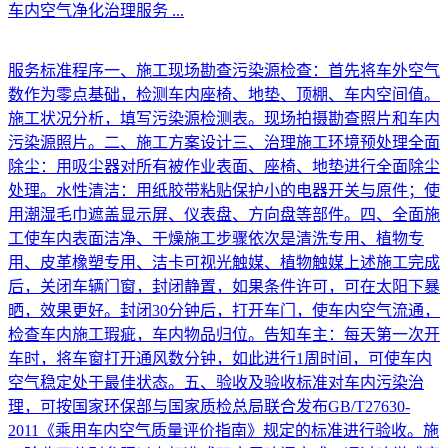
车内空气净化治理服务
...
服务标准程序一、施工现场勘查污染源检查：首先将车外空气
数作为零点基础，检测车内座椅、地垫、顶棚、车内空间值。
施工状况分析，填写污染源检测表。现场拍摄勘查照片和车内
污染源照片。二、施工方案设计三、治理施工环境预处理全面
除尘：用吸尘器对所有被作业表面、座椅、地垫进行全面除尘
处理。水性清洁：用纸胶带粘贴保护小的电器开关与原件；使
用潮湿毛巾遮盖显示屏、仪表盘、方向盘等部件。四、全面施
工使车内表面洁净、干燥施工步骤依次是清洗专用、植物专
用、皮革橡塑专用、洁卡可视光触媒、植物触媒上述施工完成
后，关闭车辆门窗，封闭静置，如果条件许可，可在太阳下暴
晒，效果更好。封闭30分钟后，打开车门，使车内空气流通，
检查车内施工瑕疵，车内物品归位。告知车主：每天第一次开
车时，将车窗打开通风数分钟，如此进行1周时间，可使车内
空气稳定处于最佳状态。五、验收及验收标准对车内污染治
理，可按国家环保部与国家质检总局联合发布GB/T27630-
2011《乘用车内空气质量评价指南》规定的标准进行验收。施