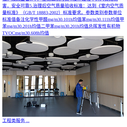
害，安全可靠5.治理后空气质量验收标准：达到《室内空气质
量标准》（GB/T 18883-2002）标准要求。参数类别参数单位
标准值备注化学性甲醛mg/m30.101h均值苯mg/m30.111h均值甲
苯mg/m30.201h均值二甲苯mg/m30.201h均值总挥发性有机物
TVOCmg/m30.608h均值
工程类服务
...