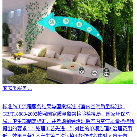
家庭类服务
...
标准施工流程服务结果与国家标准《室内空气质量标准》
GB/T18883-2002按照国家质量监督检验检疫局、国家环保总
局、卫生部制定标准，并考虑到经治理后室内空气质量指标所
提出的要求：1.处理工艺先进，针对性的单项治理2.治理费用
低，效果显著3.不产生第二次污染4.操作过程中对人员无伤