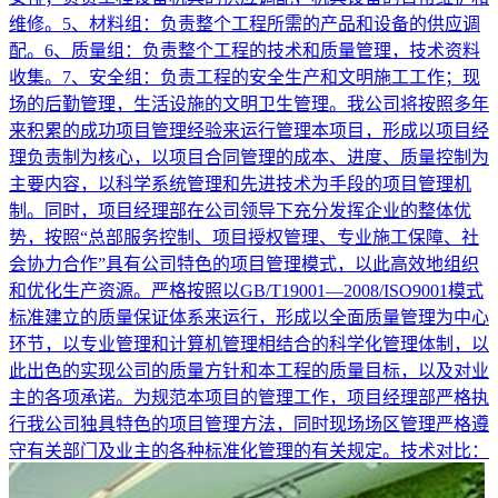
维修。5、材料组：负责整个工程所需的产品和设备的供应调
配。6、质量组：负责整个工程的技术和质量管理，技术资料
收集。7、安全组：负责工程的安全生产和文明施工工作；现
场的后勤管理，生活设施的文明卫生管理。我公司将按照多年
来积累的成功项目管理经验来运行管理本项目，形成以项目经
理负责制为核心，以项目合同管理的成本、进度、质量控制为
主要内容，以科学系统管理和先进技术为手段的项目管理机
制。同时，项目经理部在公司领导下充分发挥企业的整体优
势，按照“总部服务控制、项目授权管理、专业施工保障、社
会协力合作”具有公司特色的项目管理模式，以此高效地组织
和优化生产资源。严格按照以GB/T19001—2008/ISO9001模式
标准建立的质量保证体系来运行，形成以全面质量管理为中心
环节，以专业管理和计算机管理相结合的科学化管理体制，以
此出色的实现公司的质量方针和本工程的质量目标，以及对业
主的各项承诺。为规范本项目的管理工作，项目经理部严格执
行我公司独具特色的项目管理方法，同时现场场区管理严格遵
守有关部门及业主的各种标准化管理的有关规定。技术对比：