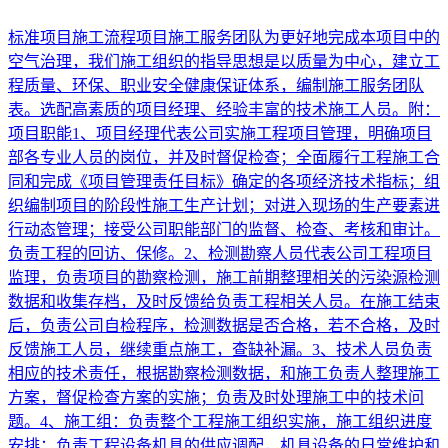
标准项目施工流程项目施工服务团队为更好地完成本项目中的
空气治理，我们施工组织的指导思想是以质量为中心，建立工
程质量、环保、职业安全健康保证体系，编制施工服务团队
表。选配高素质的项目经理、经验丰富的技术施工人员。附：
项目职能1、项目经理代表公司实施工程项目管理，明确项目
部各专业人员的岗位，并及时督促检查；全面履行工程施工合
同和完成《项目管理责任目标》确定的各项经济技术指标；组
织编制项目的阶段性施工生产计划；对进入现场的生产要素进
行动态管理；接受公司职能部门的监督、检查、考核和审计。
负责工程的回访、保修。2、检测勘察人员代表公司工程项目
监理，负责项目的勘察检测，施工前期整理相关的污染源检测
数据和收集存档，及时反馈给负责工程相关人员。在施工结束
后，负责公司自检程序，检测数据是否合格，若不合格，及时
反馈施工人员，继续重点施工，查缺补漏。3、技术人员负责
相应的技术责任，根据勘察检测数据，和施工负责人整理施工
方案，督促检查方案的实施；负责及时处理施工中的技术问
题。4、施工组：负责整个工程施工组织实施，施工组织进度
安排；负责工程设备机具的供应调配，机具设备的日常维护和