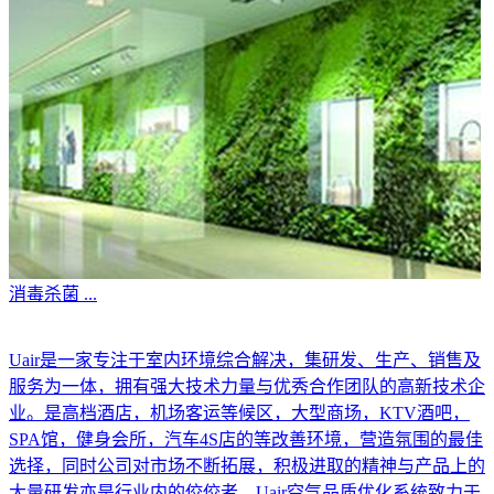
消毒杀菌
...
Uair是一家专注于室内环境综合解决，集研发、生产、销售及
服务为一体，拥有强大技术力量与优秀合作团队的高新技术企
业。是高档酒店，机场客运等候区，大型商场，KTV酒吧，
SPA馆，健身会所，汽车4S店的等改善环境，营造氛围的最佳
选择，同时公司对市场不断拓展，积极进取的精神与产品上的
大量研发亦是行业内的佼佼者。Uair空气品质优化系统致力于