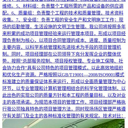
维修。5、材料组：负责整个工程所需的产品和设备的供应调
配。6、质量组：负责整个工程的技术和质量管理，技术资料
收集。7、安全组：负责工程的安全生产和文明施工工作；现
场的后勤管理，生活设施的文明卫生管理。我公司将按照多年
来积累的成功项目管理经验来运行管理本项目，形成以项目经
理负责制为核心，以项目合同管理的成本、进度、质量控制为
主要内容，以科学系统管理和先进技术为手段的项目管理机
制。同时，项目经理部在公司领导下充分发挥企业的整体优
势，按照“总部服务控制、项目授权管理、专业施工保障、社
会协力合作”具有公司特色的项目管理模式，以此高效地组织
和优化生产资源。严格按照以GB/T19001—2008/ISO9001模式
标准建立的质量保证体系来运行，形成以全面质量管理为中心
环节，以专业管理和计算机管理相结合的科学化管理体制，以
此出色的实现公司的质量方针和本工程的质量目标，以及对业
主的各项承诺。为规范本项目的管理工作，项目经理部严格执
行我公司独具特色的项目管理方法，同时现场场区管理严格遵
守有关部门及业主的各种标准化管理的有关规定。技术对比：