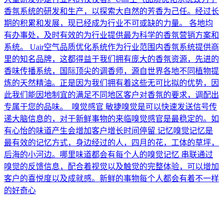
香氛系统的研发和生产，以探索大自然的芳香为己任。经过长
期的积累和发展，现已经成为行业不可或缺的力量。 各地均
有办事处，及时有效的为行业提供最为科学的香氛营销方案和
系统。 Uair空气品质优化系统作为行业范围内香氛系统提供商
里的知名品牌，这都得益于我们拥有庞大的香氛资源，先进的
香味传播系统，国际顶尖的调香师，源自世界各地不同植物提
炼的天然精油。正是因为我们拥有着这些无可比拟的优势，因
此我们能因地制宜的满足不同地区客户对香氛的要求，调配出
专属于您的品味。 嗅觉感官 敏捷嗅觉是可以快速发送信号传
递大脑信息的，对于新鲜事物的来临嗅觉感官是最稳定的。如
有心怡的味道产生会增加客户增长时间停留 记忆嗅觉记忆是
最有效的记忆方式，身边经过的人，四月的花，工体的草坪，
后海的小河边。哪里味道都会有每个人的嗅觉记忆 串联通过
嗅觉的反馈信息，配合着视觉以及触觉的完整体验，可以增加
客户的喜悦度以及成就感。新鲜的事物每个人都会有着不一样
的好奇心