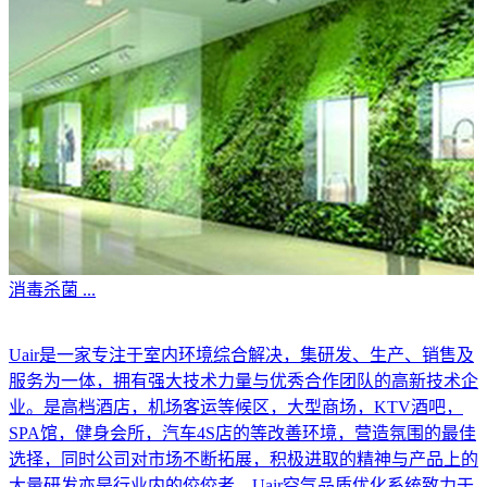
消毒杀菌
...
Uair是一家专注于室内环境综合解决，集研发、生产、销售及
服务为一体，拥有强大技术力量与优秀合作团队的高新技术企
业。是高档酒店，机场客运等候区，大型商场，KTV酒吧，
SPA馆，健身会所，汽车4S店的等改善环境，营造氛围的最佳
选择，同时公司对市场不断拓展，积极进取的精神与产品上的
大量研发亦是行业内的佼佼者。Uair空气品质优化系统致力于