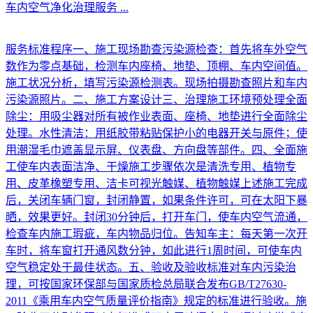
车内空气净化治理服务
...
服务标准程序一、施工现场勘查污染源检查：首先将车外空气
数作为零点基础，检测车内座椅、地垫、顶棚、车内空间值。
施工状况分析，填写污染源检测表。现场拍摄勘查照片和车内
污染源照片。二、施工方案设计三、治理施工环境预处理全面
除尘：用吸尘器对所有被作业表面、座椅、地垫进行全面除尘
处理。水性清洁：用纸胶带粘贴保护小的电器开关与原件；使
用潮湿毛巾遮盖显示屏、仪表盘、方向盘等部件。四、全面施
工使车内表面洁净、干燥施工步骤依次是清洗专用、植物专
用、皮革橡塑专用、洁卡可视光触媒、植物触媒上述施工完成
后，关闭车辆门窗，封闭静置，如果条件许可，可在太阳下暴
晒，效果更好。封闭30分钟后，打开车门，使车内空气流通，
检查车内施工瑕疵，车内物品归位。告知车主：每天第一次开
车时，将车窗打开通风数分钟，如此进行1周时间，可使车内
空气稳定处于最佳状态。五、验收及验收标准对车内污染治
理，可按国家环保部与国家质检总局联合发布GB/T27630-
2011《乘用车内空气质量评价指南》规定的标准进行验收。施