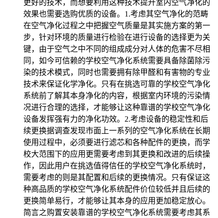
更好的技术，而想要利用这种技术提升室内空气净化的
效果也需要选购优质的设备。1.考虑其空气净化的范畴
在空气净化过程之中把握空气质量是其实施方案的第一
步，针对环境的质量进行检验在进行设备的选择更为关
键，由于空气之中不同的组成成分对人体的危害不尽相
同，如今可信赖的学校空气净化系统需要具备除菌除污
染的技术模式，同时也需要拥有除甲醛和有害物的专业
技术来保证化学净化。只有在挑选可靠的学校空气净化
系统前了解其本身净化的内容，根据室内环境的污染情
况进行合理的选择，才能够让这种靠谱的学校空气净化
设备发挥强有力的净化功效。2.考虑设备的稳定性和后
续更换据调查发现市面上一系列的空气净化系统在长期
使用过程中，必须要进行滤芯和各种配件的更换，而学
校大范围下的应用更需要考虑到其更换和改进的后续操
作，因此用户在挑选值得信任的学校空气净化系统时，
需要考虑的则是其配置和后续的更换情况。只有保证这
种高品质的学校空气净化系统配件价位较低并且后续的
更换简单易行，才能够让其本身的应用更加稳定放心。
简言之购置安装靠谱的学校空气净化系统需要考虑其系