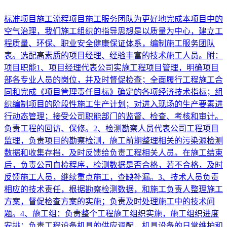
标准项目施工流程项目施工服务团队为更好地完成本项目中的
空气治理，我们施工组织的指导思想是以质量为中心，建立工
程质量、环保、职业安全健康保证体系，编制施工服务团队
表。选配高素质的项目经理、经验丰富的技术施工人员。附：
项目职能1、项目经理代表公司实施工程项目管理，明确项目
部各专业人员的岗位，并及时督促检查；全面履行工程施工合
同和完成《项目管理责任目标》确定的各项经济技术指标；组
织编制项目的阶段性施工生产计划；对进入现场的生产要素进
行动态管理；接受公司职能部门的监督、检查、考核和审计。
负责工程的回访、保修。2、检测勘察人员代表公司工程项目
监理，负责项目的勘察检测，施工前期整理相关的污染源检测
数据和收集存档，及时反馈给负责工程相关人员。在施工结束
后，负责公司自检程序，检测数据是否合格，若不合格，及时
反馈施工人员，继续重点施工，查缺补漏。3、技术人员负责
相应的技术责任，根据勘察检测数据，和施工负责人整理施工
方案，督促检查方案的实施；负责及时处理施工中的技术问
题。4、施工组：负责整个工程施工组织实施，施工组织进度
安排；负责工程设备机具的供应调配，机具设备的日常维护和