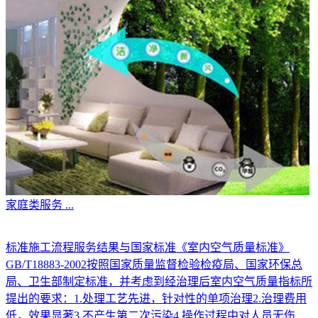
家庭类服务
...
标准施工流程服务结果与国家标准《室内空气质量标准》
GB/T18883-2002按照国家质量监督检验检疫局、国家环保总
局、卫生部制定标准，并考虑到经治理后室内空气质量指标所
提出的要求：1.处理工艺先进，针对性的单项治理2.治理费用
低，效果显著3.不产生第二次污染4.操作过程中对人员无伤