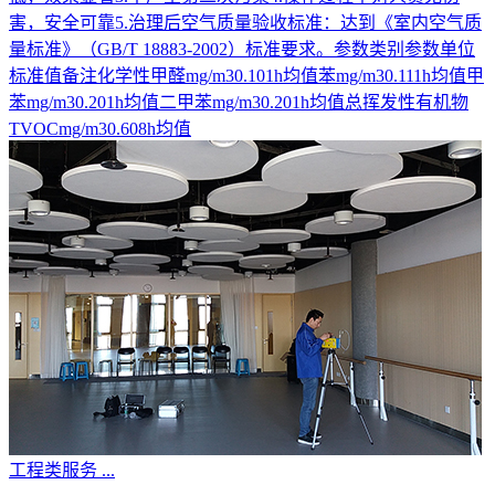
害，安全可靠5.治理后空气质量验收标准：达到《室内空气质
量标准》（GB/T 18883-2002）标准要求。参数类别参数单位
标准值备注化学性甲醛mg/m30.101h均值苯mg/m30.111h均值甲
苯mg/m30.201h均值二甲苯mg/m30.201h均值总挥发性有机物
TVOCmg/m30.608h均值
工程类服务
...