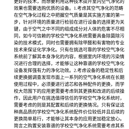
更好的技术，而想要利用这种技术提升室内空气净化的
效果也需要选购优质的设备。1.考虑其空气净化的范畴
在空气净化过程之中把握空气质量是其实施方案的第一
步，针对环境的质量进行检验在进行设备的选择更为关
键，由于空气之中不同的组成成分对人体的危害不尽相
同，如今可信赖的学校空气净化系统需要具备除菌除污
染的技术模式，同时也需要拥有除甲醛和有害物的专业
技术来保证化学净化。只有在挑选可靠的学校空气净化
系统前了解其本身净化的内容，根据室内环境的污染情
况进行合理的选择，才能够让这种靠谱的学校空气净化
设备发挥强有力的净化功效。2.考虑设备的稳定性和后
续更换据调查发现市面上一系列的空气净化系统在长期
使用过程中，必须要进行滤芯和各种配件的更换，而学
校大范围下的应用更需要考虑到其更换和改进的后续操
作，因此用户在挑选值得信任的学校空气净化系统时，
需要考虑的则是其配置和后续的更换情况。只有保证这
种高品质的学校空气净化系统配件价位较低并且后续的
更换简单易行，才能够让其本身的应用更加稳定放心。
简言之购置安装靠谱的学校空气净化系统需要考虑其系