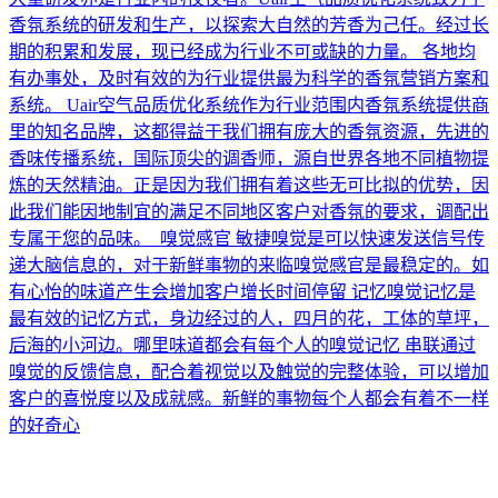
香氛系统的研发和生产，以探索大自然的芳香为己任。经过长
期的积累和发展，现已经成为行业不可或缺的力量。 各地均
有办事处，及时有效的为行业提供最为科学的香氛营销方案和
系统。 Uair空气品质优化系统作为行业范围内香氛系统提供商
里的知名品牌，这都得益于我们拥有庞大的香氛资源，先进的
香味传播系统，国际顶尖的调香师，源自世界各地不同植物提
炼的天然精油。正是因为我们拥有着这些无可比拟的优势，因
此我们能因地制宜的满足不同地区客户对香氛的要求，调配出
专属于您的品味。 嗅觉感官 敏捷嗅觉是可以快速发送信号传
递大脑信息的，对于新鲜事物的来临嗅觉感官是最稳定的。如
有心怡的味道产生会增加客户增长时间停留 记忆嗅觉记忆是
最有效的记忆方式，身边经过的人，四月的花，工体的草坪，
后海的小河边。哪里味道都会有每个人的嗅觉记忆 串联通过
嗅觉的反馈信息，配合着视觉以及触觉的完整体验，可以增加
客户的喜悦度以及成就感。新鲜的事物每个人都会有着不一样
的好奇心