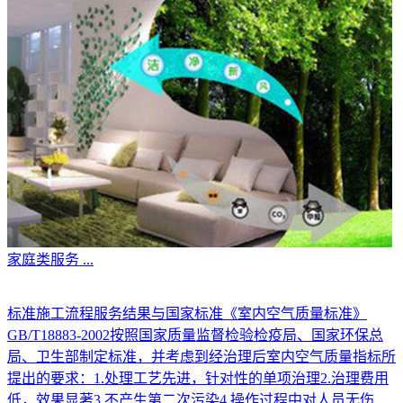
家庭类服务
...
标准施工流程服务结果与国家标准《室内空气质量标准》
GB/T18883-2002按照国家质量监督检验检疫局、国家环保总
局、卫生部制定标准，并考虑到经治理后室内空气质量指标所
提出的要求：1.处理工艺先进，针对性的单项治理2.治理费用
低，效果显著3.不产生第二次污染4.操作过程中对人员无伤