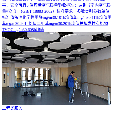
害，安全可靠5.治理后空气质量验收标准：达到《室内空气质
量标准》（GB/T 18883-2002）标准要求。参数类别参数单位
标准值备注化学性甲醛mg/m30.101h均值苯mg/m30.111h均值甲
苯mg/m30.201h均值二甲苯mg/m30.201h均值总挥发性有机物
TVOCmg/m30.608h均值
工程类服务
...