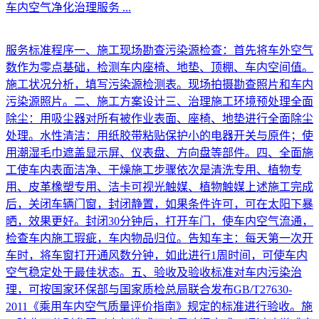
车内空气净化治理服务
...
服务标准程序一、施工现场勘查污染源检查：首先将车外空气
数作为零点基础，检测车内座椅、地垫、顶棚、车内空间值。
施工状况分析，填写污染源检测表。现场拍摄勘查照片和车内
污染源照片。二、施工方案设计三、治理施工环境预处理全面
除尘：用吸尘器对所有被作业表面、座椅、地垫进行全面除尘
处理。水性清洁：用纸胶带粘贴保护小的电器开关与原件；使
用潮湿毛巾遮盖显示屏、仪表盘、方向盘等部件。四、全面施
工使车内表面洁净、干燥施工步骤依次是清洗专用、植物专
用、皮革橡塑专用、洁卡可视光触媒、植物触媒上述施工完成
后，关闭车辆门窗，封闭静置，如果条件许可，可在太阳下暴
晒，效果更好。封闭30分钟后，打开车门，使车内空气流通，
检查车内施工瑕疵，车内物品归位。告知车主：每天第一次开
车时，将车窗打开通风数分钟，如此进行1周时间，可使车内
空气稳定处于最佳状态。五、验收及验收标准对车内污染治
理，可按国家环保部与国家质检总局联合发布GB/T27630-
2011《乘用车内空气质量评价指南》规定的标准进行验收。施