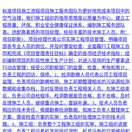
标准项目施工流程项目施工服务团队为更好地完成本项目中的
空气治理，我们施工组织的指导思想是以质量为中心，建立工
程质量、环保、职业安全健康保证体系，编制施工服务团队
表。选配高素质的项目经理、经验丰富的技术施工人员。附：
项目职能1、项目经理代表公司实施工程项目管理，明确项目
部各专业人员的岗位，并及时督促检查；全面履行工程施工合
同和完成《项目管理责任目标》确定的各项经济技术指标；组
织编制项目的阶段性施工生产计划；对进入现场的生产要素进
行动态管理；接受公司职能部门的监督、检查、考核和审计。
负责工程的回访、保修。2、检测勘察人员代表公司工程项目
监理，负责项目的勘察检测，施工前期整理相关的污染源检测
数据和收集存档，及时反馈给负责工程相关人员。在施工结束
后，负责公司自检程序，检测数据是否合格，若不合格，及时
反馈施工人员，继续重点施工，查缺补漏。3、技术人员负责
相应的技术责任，根据勘察检测数据，和施工负责人整理施工
方案，督促检查方案的实施；负责及时处理施工中的技术问
题。4、施工组：负责整个工程施工组织实施，施工组织进度
安排；负责工程设备机具的供应调配，机具设备的日常维护和