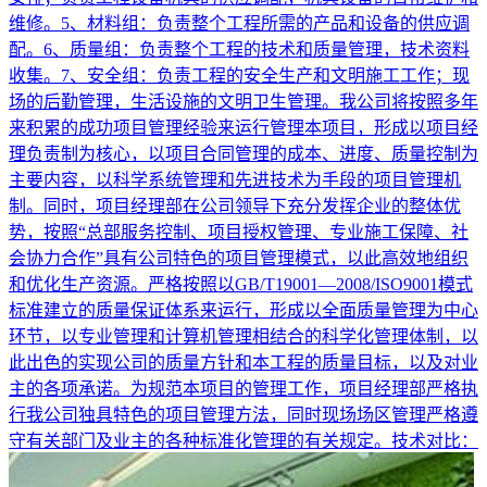
维修。5、材料组：负责整个工程所需的产品和设备的供应调
配。6、质量组：负责整个工程的技术和质量管理，技术资料
收集。7、安全组：负责工程的安全生产和文明施工工作；现
场的后勤管理，生活设施的文明卫生管理。我公司将按照多年
来积累的成功项目管理经验来运行管理本项目，形成以项目经
理负责制为核心，以项目合同管理的成本、进度、质量控制为
主要内容，以科学系统管理和先进技术为手段的项目管理机
制。同时，项目经理部在公司领导下充分发挥企业的整体优
势，按照“总部服务控制、项目授权管理、专业施工保障、社
会协力合作”具有公司特色的项目管理模式，以此高效地组织
和优化生产资源。严格按照以GB/T19001—2008/ISO9001模式
标准建立的质量保证体系来运行，形成以全面质量管理为中心
环节，以专业管理和计算机管理相结合的科学化管理体制，以
此出色的实现公司的质量方针和本工程的质量目标，以及对业
主的各项承诺。为规范本项目的管理工作，项目经理部严格执
行我公司独具特色的项目管理方法，同时现场场区管理严格遵
守有关部门及业主的各种标准化管理的有关规定。技术对比：