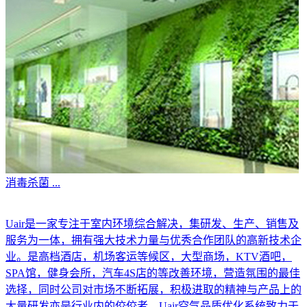
消毒杀菌
...
Uair是一家专注于室内环境综合解决，集研发、生产、销售及
服务为一体，拥有强大技术力量与优秀合作团队的高新技术企
业。是高档酒店，机场客运等候区，大型商场，KTV酒吧，
SPA馆，健身会所，汽车4S店的等改善环境，营造氛围的最佳
选择，同时公司对市场不断拓展，积极进取的精神与产品上的
大量研发亦是行业内的佼佼者。Uair空气品质优化系统致力于