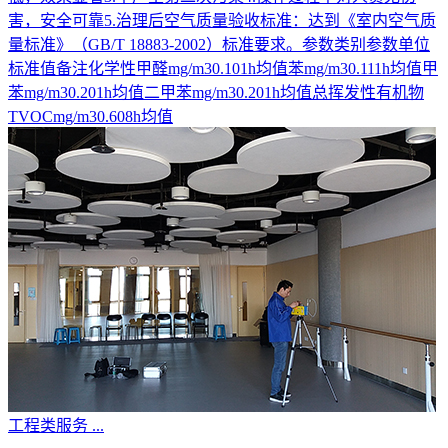
害，安全可靠5.治理后空气质量验收标准：达到《室内空气质
量标准》（GB/T 18883-2002）标准要求。参数类别参数单位
标准值备注化学性甲醛mg/m30.101h均值苯mg/m30.111h均值甲
苯mg/m30.201h均值二甲苯mg/m30.201h均值总挥发性有机物
TVOCmg/m30.608h均值
工程类服务
...