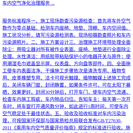
车内空气净化治理服务
...
服务标准程序一、施工现场勘查污染源检查：首先将车外空气
数作为零点基础，检测车内座椅、地垫、顶棚、车内空间值。
施工状况分析，填写污染源检测表。现场拍摄勘查照片和车内
污染源照片。二、施工方案设计三、治理施工环境预处理全面
除尘：用吸尘器对所有被作业表面、座椅、地垫进行全面除尘
处理。水性清洁：用纸胶带粘贴保护小的电器开关与原件；使
用潮湿毛巾遮盖显示屏、仪表盘、方向盘等部件。四、全面施
工使车内表面洁净、干燥施工步骤依次是清洗专用、植物专
用、皮革橡塑专用、洁卡可视光触媒、植物触媒上述施工完成
后，关闭车辆门窗，封闭静置，如果条件许可，可在太阳下暴
晒，效果更好。封闭30分钟后，打开车门，使车内空气流通，
检查车内施工瑕疵，车内物品归位。告知车主：每天第一次开
车时，将车窗打开通风数分钟，如此进行1周时间，可使车内
空气稳定处于最佳状态。五、验收及验收标准对车内污染治
理，可按国家环保部与国家质检总局联合发布GB/T27630-
2011《乘用车内空气质量评价指南》规定的标准进行验收。施