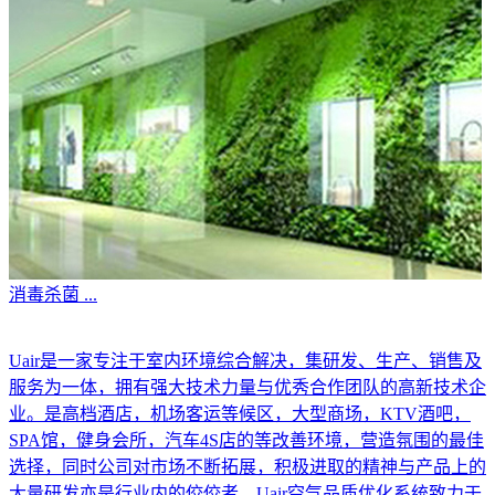
消毒杀菌
...
Uair是一家专注于室内环境综合解决，集研发、生产、销售及
服务为一体，拥有强大技术力量与优秀合作团队的高新技术企
业。是高档酒店，机场客运等候区，大型商场，KTV酒吧，
SPA馆，健身会所，汽车4S店的等改善环境，营造氛围的最佳
选择，同时公司对市场不断拓展，积极进取的精神与产品上的
大量研发亦是行业内的佼佼者。Uair空气品质优化系统致力于