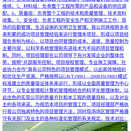
维修。5、材料组：负责整个工程所需的产品和设备的供应调
配。6、质量组：负责整个工程的技术和质量管理，技术资料
收集。7、安全组：负责工程的安全生产和文明施工工作；现
场的后勤管理，生活设施的文明卫生管理。我公司将按照多年
来积累的成功项目管理经验来运行管理本项目，形成以项目经
理负责制为核心，以项目合同管理的成本、进度、质量控制为
主要内容，以科学系统管理和先进技术为手段的项目管理机
制。同时，项目经理部在公司领导下充分发挥企业的整体优
势，按照“总部服务控制、项目授权管理、专业施工保障、社
会协力合作”具有公司特色的项目管理模式，以此高效地组织
和优化生产资源。严格按照以GB/T19001—2008/ISO9001模式
标准建立的质量保证体系来运行，形成以全面质量管理为中心
环节，以专业管理和计算机管理相结合的科学化管理体制，以
此出色的实现公司的质量方针和本工程的质量目标，以及对业
主的各项承诺。为规范本项目的管理工作，项目经理部严格执
行我公司独具特色的项目管理方法，同时现场场区管理严格遵
守有关部门及业主的各种标准化管理的有关规定。技术对比：