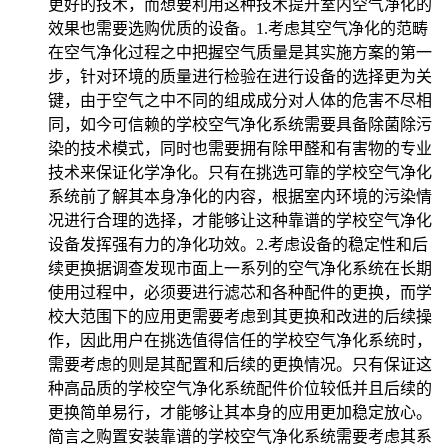
更好的技术，而想要利用这种技术提升室内空气净化的
效果也需要选购优质的设备。1.考虑其空气净化的范畴
在空气净化过程之中把握空气质量是其实施方案的第一
步，针对环境的质量进行检验在进行设备的选择更为关
键，由于空气之中不同的组成成分对人体的危害不尽相
同，如今可信赖的学校空气净化系统需要具备除菌除污
染的技术模式，同时也需要拥有除甲醛和有害物的专业
技术来保证化学净化。只有在挑选可靠的学校空气净化
系统前了解其本身净化的内容，根据室内环境的污染情
况进行合理的选择，才能够让这种靠谱的学校空气净化
设备发挥强有力的净化功效。2.考虑设备的稳定性和后
续更换据调查发现市面上一系列的空气净化系统在长期
使用过程中，必须要进行滤芯和各种配件的更换，而学
校大范围下的应用更需要考虑到其更换和改进的后续操
作，因此用户在挑选值得信任的学校空气净化系统时，
需要考虑的则是其配置和后续的更换情况。只有保证这
种高品质的学校空气净化系统配件价位较低并且后续的
更换简单易行，才能够让其本身的应用更加稳定放心。
简言之购置安装靠谱的学校空气净化系统需要考虑其系