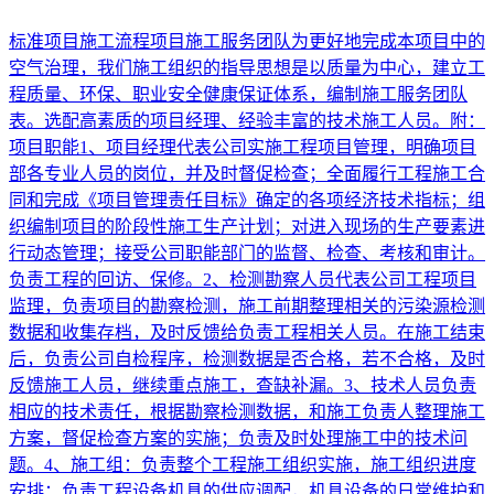
标准项目施工流程项目施工服务团队为更好地完成本项目中的
空气治理，我们施工组织的指导思想是以质量为中心，建立工
程质量、环保、职业安全健康保证体系，编制施工服务团队
表。选配高素质的项目经理、经验丰富的技术施工人员。附：
项目职能1、项目经理代表公司实施工程项目管理，明确项目
部各专业人员的岗位，并及时督促检查；全面履行工程施工合
同和完成《项目管理责任目标》确定的各项经济技术指标；组
织编制项目的阶段性施工生产计划；对进入现场的生产要素进
行动态管理；接受公司职能部门的监督、检查、考核和审计。
负责工程的回访、保修。2、检测勘察人员代表公司工程项目
监理，负责项目的勘察检测，施工前期整理相关的污染源检测
数据和收集存档，及时反馈给负责工程相关人员。在施工结束
后，负责公司自检程序，检测数据是否合格，若不合格，及时
反馈施工人员，继续重点施工，查缺补漏。3、技术人员负责
相应的技术责任，根据勘察检测数据，和施工负责人整理施工
方案，督促检查方案的实施；负责及时处理施工中的技术问
题。4、施工组：负责整个工程施工组织实施，施工组织进度
安排；负责工程设备机具的供应调配，机具设备的日常维护和