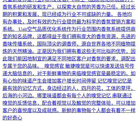
香氛系统的研发和生产，以探索大自然的芳香为己任。经过长
期的积累和发展，现已经成为行业不可或缺的力量。 各地均
有办事处，及时有效的为行业提供最为科学的香氛营销方案和
系统。 Uair空气品质优化系统作为行业范围内香氛系统提供商
里的知名品牌，这都得益于我们拥有庞大的香氛资源，先进的
香味传播系统，国际顶尖的调香师，源自世界各地不同植物提
炼的天然精油。正是因为我们拥有着这些无可比拟的优势，因
此我们能因地制宜的满足不同地区客户对香氛的要求，调配出
专属于您的品味。 嗅觉感官 敏捷嗅觉是可以快速发送信号传
递大脑信息的，对于新鲜事物的来临嗅觉感官是最稳定的。如
有心怡的味道产生会增加客户增长时间停留 记忆嗅觉记忆是
最有效的记忆方式，身边经过的人，四月的花，工体的草坪，
后海的小河边。哪里味道都会有每个人的嗅觉记忆 串联通过
嗅觉的反馈信息，配合着视觉以及触觉的完整体验，可以增加
客户的喜悦度以及成就感。新鲜的事物每个人都会有着不一样
的好奇心