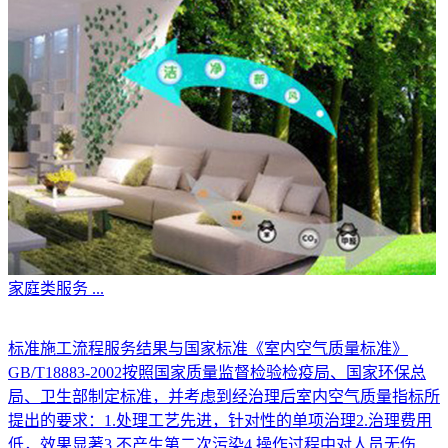
家庭类服务
...
标准施工流程服务结果与国家标准《室内空气质量标准》
GB/T18883-2002按照国家质量监督检验检疫局、国家环保总
局、卫生部制定标准，并考虑到经治理后室内空气质量指标所
提出的要求：1.处理工艺先进，针对性的单项治理2.治理费用
低，效果显著3.不产生第二次污染4.操作过程中对人员无伤