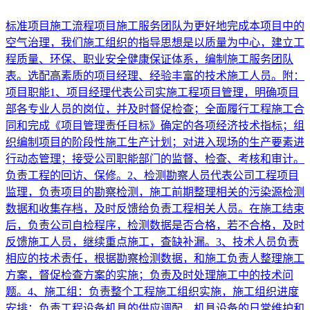
标准项目施工流程项目施工服务团队为更好地完成本项目中的
空气治理，我们施工组织的指导思想是以质量为中心，建立工
程质量、环保、职业安全健康保证体系，编制施工服务团队
表。选配高素质的项目经理、经验丰富的技术施工人员。附：
项目职能1、项目经理代表公司实施工程项目管理，明确项目
部各专业人员的岗位，并及时督促检查；全面履行工程施工合
同和完成《项目管理责任目标》确定的各项经济技术指标；组
织编制项目的阶段性施工生产计划；对进入现场的生产要素进
行动态管理；接受公司职能部门的监督、检查、考核和审计。
负责工程的回访、保修。2、检测勘察人员代表公司工程项目
监理，负责项目的勘察检测，施工前期整理相关的污染源检测
数据和收集存档，及时反馈给负责工程相关人员。在施工结束
后，负责公司自检程序，检测数据是否合格，若不合格，及时
反馈施工人员，继续重点施工，查缺补漏。3、技术人员负责
相应的技术责任，根据勘察检测数据，和施工负责人整理施工
方案，督促检查方案的实施；负责及时处理施工中的技术问
题。4、施工组：负责整个工程施工组织实施，施工组织进度
安排；负责工程设备机具的供应调配，机具设备的日常维护和