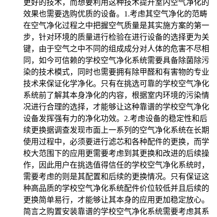
更好的技术，而想要利用这种技术提升室内空气净化的
效果也需要选购优质的设备。1.考虑其空气净化的范畴
在空气净化过程之中把握空气质量是其实施方案的第一
步，针对环境的质量进行检验在进行设备的选择更为关
键，由于空气之中不同的组成成分对人体的危害不尽相
同，如今可信赖的学校空气净化系统需要具备除菌除污
染的技术模式，同时也需要拥有除甲醛和有害物的专业
技术来保证化学净化。只有在挑选可靠的学校空气净化
系统前了解其本身净化的内容，根据室内环境的污染情
况进行合理的选择，才能够让这种靠谱的学校空气净化
设备发挥强有力的净化功效。2.考虑设备的稳定性和后
续更换据调查发现市面上一系列的空气净化系统在长期
使用过程中，必须要进行滤芯和各种配件的更换，而学
校大范围下的应用更需要考虑到其更换和改进的后续操
作，因此用户在挑选值得信任的学校空气净化系统时，
需要考虑的则是其配置和后续的更换情况。只有保证这
种高品质的学校空气净化系统配件价位较低并且后续的
更换简单易行，才能够让其本身的应用更加稳定放心。
简言之购置安装靠谱的学校空气净化系统需要考虑其系