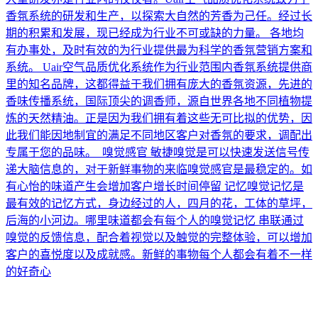
香氛系统的研发和生产，以探索大自然的芳香为己任。经过长
期的积累和发展，现已经成为行业不可或缺的力量。 各地均
有办事处，及时有效的为行业提供最为科学的香氛营销方案和
系统。 Uair空气品质优化系统作为行业范围内香氛系统提供商
里的知名品牌，这都得益于我们拥有庞大的香氛资源，先进的
香味传播系统，国际顶尖的调香师，源自世界各地不同植物提
炼的天然精油。正是因为我们拥有着这些无可比拟的优势，因
此我们能因地制宜的满足不同地区客户对香氛的要求，调配出
专属于您的品味。 嗅觉感官 敏捷嗅觉是可以快速发送信号传
递大脑信息的，对于新鲜事物的来临嗅觉感官是最稳定的。如
有心怡的味道产生会增加客户增长时间停留 记忆嗅觉记忆是
最有效的记忆方式，身边经过的人，四月的花，工体的草坪，
后海的小河边。哪里味道都会有每个人的嗅觉记忆 串联通过
嗅觉的反馈信息，配合着视觉以及触觉的完整体验，可以增加
客户的喜悦度以及成就感。新鲜的事物每个人都会有着不一样
的好奇心