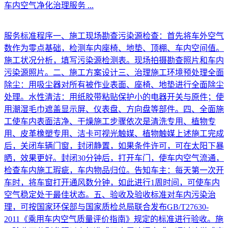
车内空气净化治理服务
...
服务标准程序一、施工现场勘查污染源检查：首先将车外空气
数作为零点基础，检测车内座椅、地垫、顶棚、车内空间值。
施工状况分析，填写污染源检测表。现场拍摄勘查照片和车内
污染源照片。二、施工方案设计三、治理施工环境预处理全面
除尘：用吸尘器对所有被作业表面、座椅、地垫进行全面除尘
处理。水性清洁：用纸胶带粘贴保护小的电器开关与原件；使
用潮湿毛巾遮盖显示屏、仪表盘、方向盘等部件。四、全面施
工使车内表面洁净、干燥施工步骤依次是清洗专用、植物专
用、皮革橡塑专用、洁卡可视光触媒、植物触媒上述施工完成
后，关闭车辆门窗，封闭静置，如果条件许可，可在太阳下暴
晒，效果更好。封闭30分钟后，打开车门，使车内空气流通，
检查车内施工瑕疵，车内物品归位。告知车主：每天第一次开
车时，将车窗打开通风数分钟，如此进行1周时间，可使车内
空气稳定处于最佳状态。五、验收及验收标准对车内污染治
理，可按国家环保部与国家质检总局联合发布GB/T27630-
2011《乘用车内空气质量评价指南》规定的标准进行验收。施