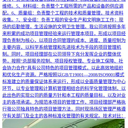
维修。5、材料组：负责整个工程所需的产品和设备的供应调
配。6、质量组：负责整个工程的技术和质量管理，技术资料
收集。7、安全组：负责工程的安全生产和文明施工工作；现
场的后勤管理，生活设施的文明卫生管理。我公司将按照多年
来积累的成功项目管理经验来运行管理本项目，形成以项目经
理负责制为核心，以项目合同管理的成本、进度、质量控制为
主要内容，以科学系统管理和先进技术为手段的项目管理机
制。同时，项目经理部在公司领导下充分发挥企业的整体优
势，按照“总部服务控制、项目授权管理、专业施工保障、社
会协力合作”具有公司特色的项目管理模式，以此高效地组织
和优化生产资源。严格按照以GB/T19001—2008/ISO9001模式
标准建立的质量保证体系来运行，形成以全面质量管理为中心
环节，以专业管理和计算机管理相结合的科学化管理体制，以
此出色的实现公司的质量方针和本工程的质量目标，以及对业
主的各项承诺。为规范本项目的管理工作，项目经理部严格执
行我公司独具特色的项目管理方法，同时现场场区管理严格遵
守有关部门及业主的各种标准化管理的有关规定。技术对比：