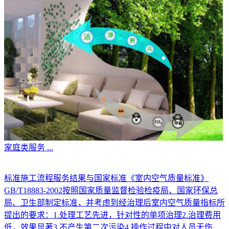
家庭类服务
...
标准施工流程服务结果与国家标准《室内空气质量标准》
GB/T18883-2002按照国家质量监督检验检疫局、国家环保总
局、卫生部制定标准，并考虑到经治理后室内空气质量指标所
提出的要求：1.处理工艺先进，针对性的单项治理2.治理费用
低，效果显著3.不产生第二次污染4.操作过程中对人员无伤