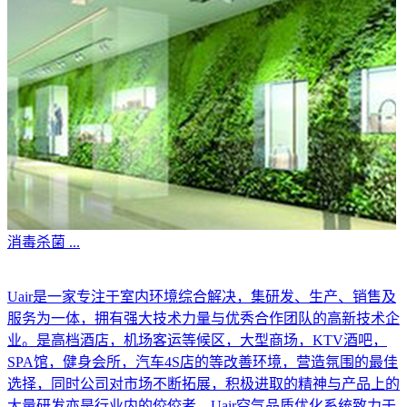
消毒杀菌
...
Uair是一家专注于室内环境综合解决，集研发、生产、销售及
服务为一体，拥有强大技术力量与优秀合作团队的高新技术企
业。是高档酒店，机场客运等候区，大型商场，KTV酒吧，
SPA馆，健身会所，汽车4S店的等改善环境，营造氛围的最佳
选择，同时公司对市场不断拓展，积极进取的精神与产品上的
大量研发亦是行业内的佼佼者。Uair空气品质优化系统致力于