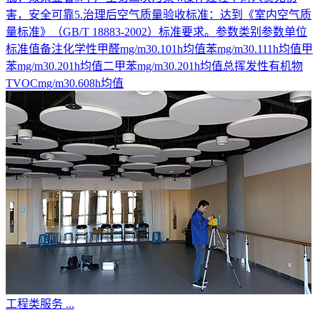
害，安全可靠5.治理后空气质量验收标准：达到《室内空气质
量标准》（GB/T 18883-2002）标准要求。参数类别参数单位
标准值备注化学性甲醛mg/m30.101h均值苯mg/m30.111h均值甲
苯mg/m30.201h均值二甲苯mg/m30.201h均值总挥发性有机物
TVOCmg/m30.608h均值
工程类服务
...