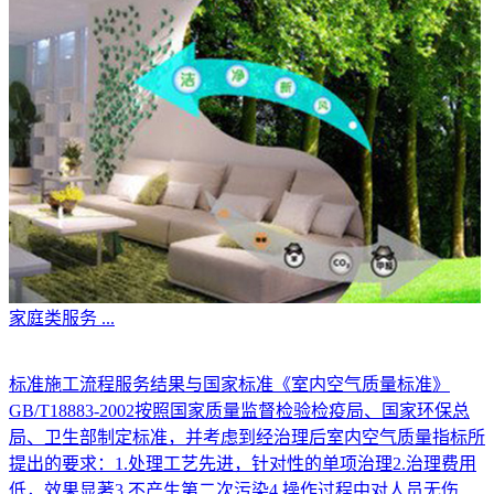
家庭类服务
...
标准施工流程服务结果与国家标准《室内空气质量标准》
GB/T18883-2002按照国家质量监督检验检疫局、国家环保总
局、卫生部制定标准，并考虑到经治理后室内空气质量指标所
提出的要求：1.处理工艺先进，针对性的单项治理2.治理费用
低，效果显著3.不产生第二次污染4.操作过程中对人员无伤