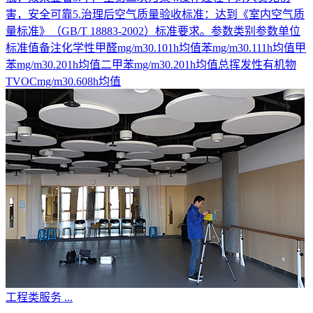
害，安全可靠5.治理后空气质量验收标准：达到《室内空气质
量标准》（GB/T 18883-2002）标准要求。参数类别参数单位
标准值备注化学性甲醛mg/m30.101h均值苯mg/m30.111h均值甲
苯mg/m30.201h均值二甲苯mg/m30.201h均值总挥发性有机物
TVOCmg/m30.608h均值
工程类服务
...