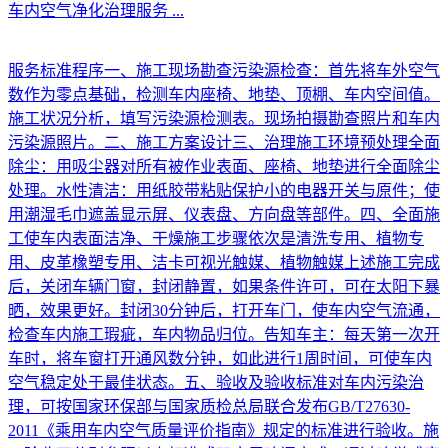
车内空气净化治理服务
...
服务标准程序一、施工现场勘查污染源检查：首先将车外空气
数作为零点基础，检测车内座椅、地垫、顶棚、车内空间值。
施工状况分析，填写污染源检测表。现场拍摄勘查照片和车内
污染源照片。二、施工方案设计三、治理施工环境预处理全面
除尘：用吸尘器对所有被作业表面、座椅、地垫进行全面除尘
处理。水性清洁：用纸胶带粘贴保护小的电器开关与原件；使
用潮湿毛巾遮盖显示屏、仪表盘、方向盘等部件。四、全面施
工使车内表面洁净、干燥施工步骤依次是清洗专用、植物专
用、皮革橡塑专用、洁卡可视光触媒、植物触媒上述施工完成
后，关闭车辆门窗，封闭静置，如果条件许可，可在太阳下暴
晒，效果更好。封闭30分钟后，打开车门，使车内空气流通，
检查车内施工瑕疵，车内物品归位。告知车主：每天第一次开
车时，将车窗打开通风数分钟，如此进行1周时间，可使车内
空气稳定处于最佳状态。五、验收及验收标准对车内污染治
理，可按国家环保部与国家质检总局联合发布GB/T27630-
2011《乘用车内空气质量评价指南》规定的标准进行验收。施