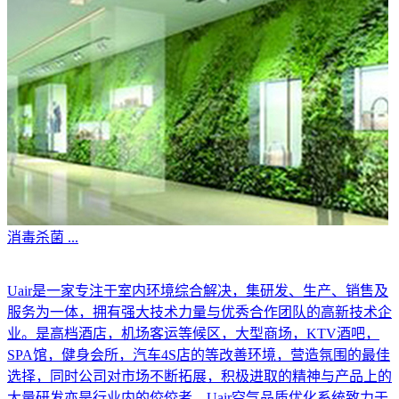
消毒杀菌
...
Uair是一家专注于室内环境综合解决，集研发、生产、销售及
服务为一体，拥有强大技术力量与优秀合作团队的高新技术企
业。是高档酒店，机场客运等候区，大型商场，KTV酒吧，
SPA馆，健身会所，汽车4S店的等改善环境，营造氛围的最佳
选择，同时公司对市场不断拓展，积极进取的精神与产品上的
大量研发亦是行业内的佼佼者。Uair空气品质优化系统致力于