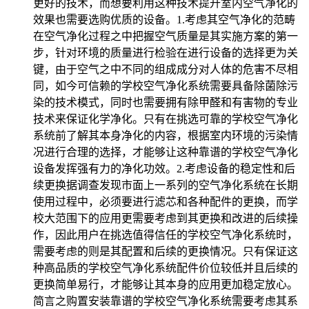
更好的技术，而想要利用这种技术提升室内空气净化的
效果也需要选购优质的设备。1.考虑其空气净化的范畴
在空气净化过程之中把握空气质量是其实施方案的第一
步，针对环境的质量进行检验在进行设备的选择更为关
键，由于空气之中不同的组成成分对人体的危害不尽相
同，如今可信赖的学校空气净化系统需要具备除菌除污
染的技术模式，同时也需要拥有除甲醛和有害物的专业
技术来保证化学净化。只有在挑选可靠的学校空气净化
系统前了解其本身净化的内容，根据室内环境的污染情
况进行合理的选择，才能够让这种靠谱的学校空气净化
设备发挥强有力的净化功效。2.考虑设备的稳定性和后
续更换据调查发现市面上一系列的空气净化系统在长期
使用过程中，必须要进行滤芯和各种配件的更换，而学
校大范围下的应用更需要考虑到其更换和改进的后续操
作，因此用户在挑选值得信任的学校空气净化系统时，
需要考虑的则是其配置和后续的更换情况。只有保证这
种高品质的学校空气净化系统配件价位较低并且后续的
更换简单易行，才能够让其本身的应用更加稳定放心。
简言之购置安装靠谱的学校空气净化系统需要考虑其系