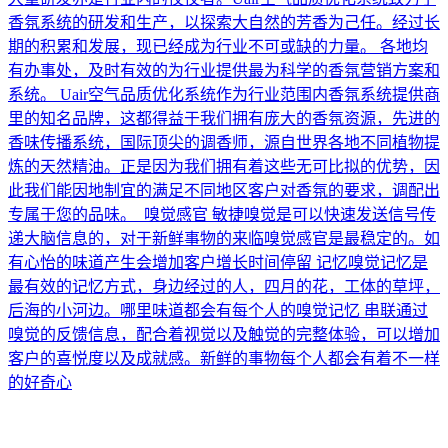
香氛系统的研发和生产，以探索大自然的芳香为己任。经过长
期的积累和发展，现已经成为行业不可或缺的力量。 各地均
有办事处，及时有效的为行业提供最为科学的香氛营销方案和
系统。 Uair空气品质优化系统作为行业范围内香氛系统提供商
里的知名品牌，这都得益于我们拥有庞大的香氛资源，先进的
香味传播系统，国际顶尖的调香师，源自世界各地不同植物提
炼的天然精油。正是因为我们拥有着这些无可比拟的优势，因
此我们能因地制宜的满足不同地区客户对香氛的要求，调配出
专属于您的品味。 嗅觉感官 敏捷嗅觉是可以快速发送信号传
递大脑信息的，对于新鲜事物的来临嗅觉感官是最稳定的。如
有心怡的味道产生会增加客户增长时间停留 记忆嗅觉记忆是
最有效的记忆方式，身边经过的人，四月的花，工体的草坪，
后海的小河边。哪里味道都会有每个人的嗅觉记忆 串联通过
嗅觉的反馈信息，配合着视觉以及触觉的完整体验，可以增加
客户的喜悦度以及成就感。新鲜的事物每个人都会有着不一样
的好奇心