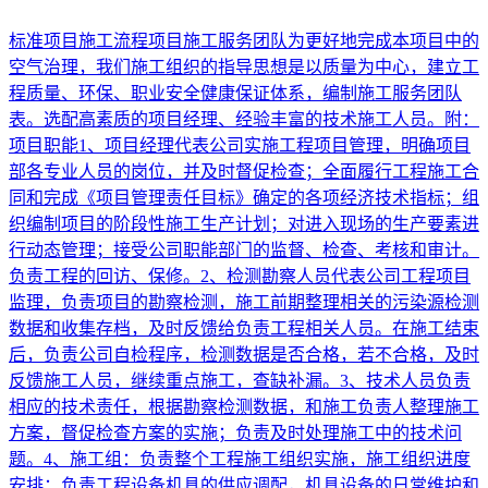
标准项目施工流程项目施工服务团队为更好地完成本项目中的
空气治理，我们施工组织的指导思想是以质量为中心，建立工
程质量、环保、职业安全健康保证体系，编制施工服务团队
表。选配高素质的项目经理、经验丰富的技术施工人员。附：
项目职能1、项目经理代表公司实施工程项目管理，明确项目
部各专业人员的岗位，并及时督促检查；全面履行工程施工合
同和完成《项目管理责任目标》确定的各项经济技术指标；组
织编制项目的阶段性施工生产计划；对进入现场的生产要素进
行动态管理；接受公司职能部门的监督、检查、考核和审计。
负责工程的回访、保修。2、检测勘察人员代表公司工程项目
监理，负责项目的勘察检测，施工前期整理相关的污染源检测
数据和收集存档，及时反馈给负责工程相关人员。在施工结束
后，负责公司自检程序，检测数据是否合格，若不合格，及时
反馈施工人员，继续重点施工，查缺补漏。3、技术人员负责
相应的技术责任，根据勘察检测数据，和施工负责人整理施工
方案，督促检查方案的实施；负责及时处理施工中的技术问
题。4、施工组：负责整个工程施工组织实施，施工组织进度
安排；负责工程设备机具的供应调配，机具设备的日常维护和