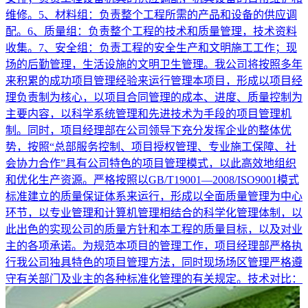
维修。5、材料组：负责整个工程所需的产品和设备的供应调
配。6、质量组：负责整个工程的技术和质量管理，技术资料
收集。7、安全组：负责工程的安全生产和文明施工工作；现
场的后勤管理，生活设施的文明卫生管理。我公司将按照多年
来积累的成功项目管理经验来运行管理本项目，形成以项目经
理负责制为核心，以项目合同管理的成本、进度、质量控制为
主要内容，以科学系统管理和先进技术为手段的项目管理机
制。同时，项目经理部在公司领导下充分发挥企业的整体优
势，按照“总部服务控制、项目授权管理、专业施工保障、社
会协力合作”具有公司特色的项目管理模式，以此高效地组织
和优化生产资源。严格按照以GB/T19001—2008/ISO9001模式
标准建立的质量保证体系来运行，形成以全面质量管理为中心
环节，以专业管理和计算机管理相结合的科学化管理体制，以
此出色的实现公司的质量方针和本工程的质量目标，以及对业
主的各项承诺。为规范本项目的管理工作，项目经理部严格执
行我公司独具特色的项目管理方法，同时现场场区管理严格遵
守有关部门及业主的各种标准化管理的有关规定。技术对比：