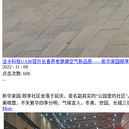
洁卡科技UAIR提升长者养老健康空气新品质——新华家园颐
2022
-
11
-
09
点击次数:
608
...
新华家园·颐享社区坐落于延庆，是名副其实的“公园里的社区
离喧嚣，不失繁华四季分明，气候宜人，冬奥、世园、长城三
More