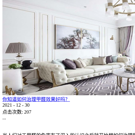
洁卡科技UAIR提升长者养老健康空气新品质——新华家园颐
2022
-
11
-
09
点击次数:
608
...
新华家园·颐享社区坐落于延庆，是名副其实的“公园里的社区
离喧嚣，不失繁华四季分明，气候宜人，冬奥、世园、长城三
More