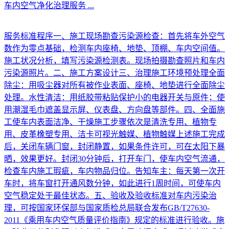
车内空气净化治理服务
...
服务标准程序一、施工现场勘查污染源检查：首先将车外空气
数作为零点基础，检测车内座椅、地垫、顶棚、车内空间值。
施工状况分析，填写污染源检测表。现场拍摄勘查照片和车内
污染源照片。二、施工方案设计三、治理施工环境预处理全面
除尘：用吸尘器对所有被作业表面、座椅、地垫进行全面除尘
处理。水性清洁：用纸胶带粘贴保护小的电器开关与原件；使
用潮湿毛巾遮盖显示屏、仪表盘、方向盘等部件。四、全面施
工使车内表面洁净、干燥施工步骤依次是清洗专用、植物专
用、皮革橡塑专用、洁卡可视光触媒、植物触媒上述施工完成
后，关闭车辆门窗，封闭静置，如果条件许可，可在太阳下暴
晒，效果更好。封闭30分钟后，打开车门，使车内空气流通，
检查车内施工瑕疵，车内物品归位。告知车主：每天第一次开
车时，将车窗打开通风数分钟，如此进行1周时间，可使车内
空气稳定处于最佳状态。五、验收及验收标准对车内污染治
理，可按国家环保部与国家质检总局联合发布GB/T27630-
2011《乘用车内空气质量评价指南》规定的标准进行验收。施