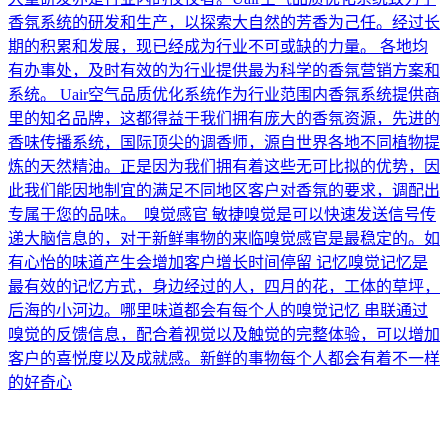
香氛系统的研发和生产，以探索大自然的芳香为己任。经过长
期的积累和发展，现已经成为行业不可或缺的力量。 各地均
有办事处，及时有效的为行业提供最为科学的香氛营销方案和
系统。 Uair空气品质优化系统作为行业范围内香氛系统提供商
里的知名品牌，这都得益于我们拥有庞大的香氛资源，先进的
香味传播系统，国际顶尖的调香师，源自世界各地不同植物提
炼的天然精油。正是因为我们拥有着这些无可比拟的优势，因
此我们能因地制宜的满足不同地区客户对香氛的要求，调配出
专属于您的品味。 嗅觉感官 敏捷嗅觉是可以快速发送信号传
递大脑信息的，对于新鲜事物的来临嗅觉感官是最稳定的。如
有心怡的味道产生会增加客户增长时间停留 记忆嗅觉记忆是
最有效的记忆方式，身边经过的人，四月的花，工体的草坪，
后海的小河边。哪里味道都会有每个人的嗅觉记忆 串联通过
嗅觉的反馈信息，配合着视觉以及触觉的完整体验，可以增加
客户的喜悦度以及成就感。新鲜的事物每个人都会有着不一样
的好奇心