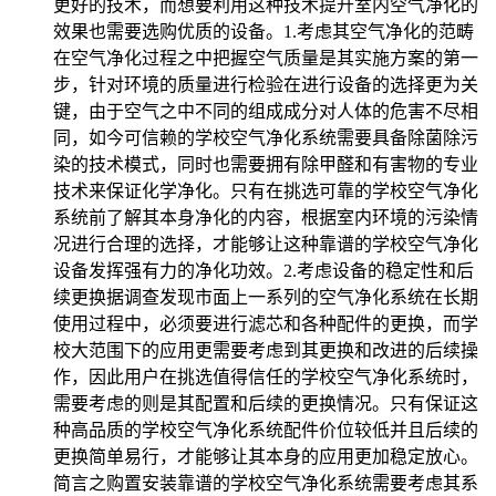
更好的技术，而想要利用这种技术提升室内空气净化的
效果也需要选购优质的设备。1.考虑其空气净化的范畴
在空气净化过程之中把握空气质量是其实施方案的第一
步，针对环境的质量进行检验在进行设备的选择更为关
键，由于空气之中不同的组成成分对人体的危害不尽相
同，如今可信赖的学校空气净化系统需要具备除菌除污
染的技术模式，同时也需要拥有除甲醛和有害物的专业
技术来保证化学净化。只有在挑选可靠的学校空气净化
系统前了解其本身净化的内容，根据室内环境的污染情
况进行合理的选择，才能够让这种靠谱的学校空气净化
设备发挥强有力的净化功效。2.考虑设备的稳定性和后
续更换据调查发现市面上一系列的空气净化系统在长期
使用过程中，必须要进行滤芯和各种配件的更换，而学
校大范围下的应用更需要考虑到其更换和改进的后续操
作，因此用户在挑选值得信任的学校空气净化系统时，
需要考虑的则是其配置和后续的更换情况。只有保证这
种高品质的学校空气净化系统配件价位较低并且后续的
更换简单易行，才能够让其本身的应用更加稳定放心。
简言之购置安装靠谱的学校空气净化系统需要考虑其系