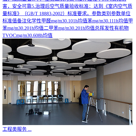
害，安全可靠5.治理后空气质量验收标准：达到《室内空气质
量标准》（GB/T 18883-2002）标准要求。参数类别参数单位
标准值备注化学性甲醛mg/m30.101h均值苯mg/m30.111h均值甲
苯mg/m30.201h均值二甲苯mg/m30.201h均值总挥发性有机物
TVOCmg/m30.608h均值
工程类服务
...