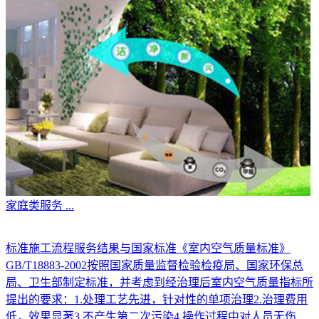
家庭类服务
...
标准施工流程服务结果与国家标准《室内空气质量标准》
GB/T18883-2002按照国家质量监督检验检疫局、国家环保总
局、卫生部制定标准，并考虑到经治理后室内空气质量指标所
提出的要求：1.处理工艺先进，针对性的单项治理2.治理费用
低，效果显著3.不产生第二次污染4.操作过程中对人员无伤