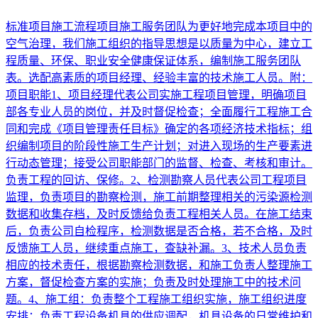
标准项目施工流程项目施工服务团队为更好地完成本项目中的
空气治理，我们施工组织的指导思想是以质量为中心，建立工
程质量、环保、职业安全健康保证体系，编制施工服务团队
表。选配高素质的项目经理、经验丰富的技术施工人员。附：
项目职能1、项目经理代表公司实施工程项目管理，明确项目
部各专业人员的岗位，并及时督促检查；全面履行工程施工合
同和完成《项目管理责任目标》确定的各项经济技术指标；组
织编制项目的阶段性施工生产计划；对进入现场的生产要素进
行动态管理；接受公司职能部门的监督、检查、考核和审计。
负责工程的回访、保修。2、检测勘察人员代表公司工程项目
监理，负责项目的勘察检测，施工前期整理相关的污染源检测
数据和收集存档，及时反馈给负责工程相关人员。在施工结束
后，负责公司自检程序，检测数据是否合格，若不合格，及时
反馈施工人员，继续重点施工，查缺补漏。3、技术人员负责
相应的技术责任，根据勘察检测数据，和施工负责人整理施工
方案，督促检查方案的实施；负责及时处理施工中的技术问
题。4、施工组：负责整个工程施工组织实施，施工组织进度
安排；负责工程设备机具的供应调配，机具设备的日常维护和