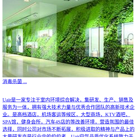
消毒杀菌
...
Uair是一家专注于室内环境综合解决，集研发、生产、销售及
服务为一体，拥有强大技术力量与优秀合作团队的高新技术企
业。是高档酒店，机场客运等候区，大型商场，KTV酒吧，
SPA馆，健身会所，汽车4S店的等改善环境，营造氛围的最佳
选择，同时公司对市场不断拓展，积极进取的精神与产品上的
大量研发亦是行业内的佼佼者。Uair空气品质优化系统致力于