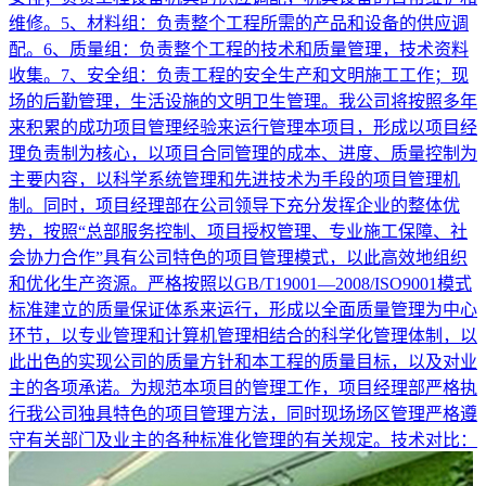
维修。5、材料组：负责整个工程所需的产品和设备的供应调
配。6、质量组：负责整个工程的技术和质量管理，技术资料
收集。7、安全组：负责工程的安全生产和文明施工工作；现
场的后勤管理，生活设施的文明卫生管理。我公司将按照多年
来积累的成功项目管理经验来运行管理本项目，形成以项目经
理负责制为核心，以项目合同管理的成本、进度、质量控制为
主要内容，以科学系统管理和先进技术为手段的项目管理机
制。同时，项目经理部在公司领导下充分发挥企业的整体优
势，按照“总部服务控制、项目授权管理、专业施工保障、社
会协力合作”具有公司特色的项目管理模式，以此高效地组织
和优化生产资源。严格按照以GB/T19001—2008/ISO9001模式
标准建立的质量保证体系来运行，形成以全面质量管理为中心
环节，以专业管理和计算机管理相结合的科学化管理体制，以
此出色的实现公司的质量方针和本工程的质量目标，以及对业
主的各项承诺。为规范本项目的管理工作，项目经理部严格执
行我公司独具特色的项目管理方法，同时现场场区管理严格遵
守有关部门及业主的各种标准化管理的有关规定。技术对比：