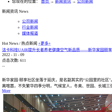
您现在的位置：
首页
→
新闻资讯
→
公司新闻
新闻资讯
News
公司新闻
行业新闻
媒体报道
Hot News
/
热点新闻
+更多+
洁卡科技UAIR提升长者养老健康空气新品质——新华家园颐
2022
-
11
-
09
点击次数:
611
...
新华家园·颐享社区坐落于延庆，是名副其实的“公园里的社区
离喧嚣，不失繁华四季分明，气候宜人，冬奥、世园、长城三
More