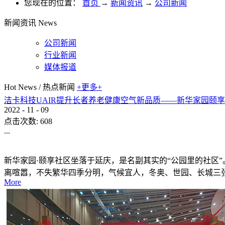
您现在的位置：
首页
→
新闻资讯
→
公司新闻
新闻资讯
News
公司新闻
行业新闻
媒体报道
Hot News
/
热点新闻
+更多+
洁卡科技UAIR提升长者养老健康空气新品质——新华家园颐
2022
-
11
-
09
点击次数:
608
...
新华家园·颐享社区坐落于延庆，是名副其实的“公园里的社区
离喧嚣，不失繁华四季分明，气候宜人，冬奥、世园、长城三
More