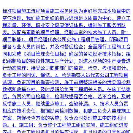
标准项目施工流程项目施工服务团队为更好地完成本项目中的
空气治理，我们施工组织的指导思想是以质量为中心，建立工
程质量、环保、职业安全健康保证体系，编制施工服务团队
表。选配高素质的项目经理、经验丰富的技术施工人员。附：
项目职能1、项目经理代表公司实施工程项目管理，明确项目
部各专业人员的岗位，并及时督促检查；全面履行工程施工合
同和完成《项目管理责任目标》确定的各项经济技术指标；组
织编制项目的阶段性施工生产计划；对进入现场的生产要素进
行动态管理；接受公司职能部门的监督、检查、考核和审计。
负责工程的回访、保修。2、检测勘察人员代表公司工程项目
监理，负责项目的勘察检测，施工前期整理相关的污染源检测
数据和收集存档，及时反馈给负责工程相关人员。在施工结束
后，负责公司自检程序，检测数据是否合格，若不合格，及时
反馈施工人员，继续重点施工，查缺补漏。3、技术人员负责
相应的技术责任，根据勘察检测数据，和施工负责人整理施工
方案，督促检查方案的实施；负责及时处理施工中的技术问
题。4、施工组：负责整个工程施工组织实施，施工组织进度
安排；负责工程设备机具的供应调配，机具设备的日常维护和