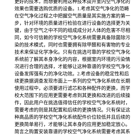
更好的技术，而想要利用这种技术提升室内空气净化的
效果也需要选购优质的设备。1.考虑其空气净化的范畴
在空气净化过程之中把握空气质量是其实施方案的第一
步，针对环境的质量进行检验在进行设备的选择更为关
键，由于空气之中不同的组成成分对人体的危害不尽相
同，如今可信赖的学校空气净化系统需要具备除菌除污
染的技术模式，同时也需要拥有除甲醛和有害物的专业
技术来保证化学净化。只有在挑选可靠的学校空气净化
系统前了解其本身净化的内容，根据室内环境的污染情
况进行合理的选择，才能够让这种靠谱的学校空气净化
设备发挥强有力的净化功效。2.考虑设备的稳定性和后
续更换据调查发现市面上一系列的空气净化系统在长期
使用过程中，必须要进行滤芯和各种配件的更换，而学
校大范围下的应用更需要考虑到其更换和改进的后续操
作，因此用户在挑选值得信任的学校空气净化系统时，
需要考虑的则是其配置和后续的更换情况。只有保证这
种高品质的学校空气净化系统配件价位较低并且后续的
更换简单易行，才能够让其本身的应用更加稳定放心。
简言之购置安装靠谱的学校空气净化系统需要考虑其系