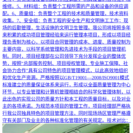
维修。5、材料组：负责整个工程所需的产品和设备的供应调
配。6、质量组：负责整个工程的技术和质量管理，技术资料
收集。7、安全组：负责工程的安全生产和文明施工工作；现
场的后勤管理，生活设施的文明卫生管理。我公司将按照多年
来积累的成功项目管理经验来运行管理本项目，形成以项目经
理负责制为核心，以项目合同管理的成本、进度、质量控制为
主要内容，以科学系统管理和先进技术为手段的项目管理机
制。同时，项目经理部在公司领导下充分发挥企业的整体优
势，按照“总部服务控制、项目授权管理、专业施工保障、社
会协力合作”具有公司特色的项目管理模式，以此高效地组织
和优化生产资源。严格按照以GB/T19001—2008/ISO9001模式
标准建立的质量保证体系来运行，形成以全面质量管理为中心
环节，以专业管理和计算机管理相结合的科学化管理体制，以
此出色的实现公司的质量方针和本工程的质量目标，以及对业
主的各项承诺。为规范本项目的管理工作，项目经理部严格执
行我公司独具特色的项目管理方法，同时现场场区管理严格遵
守有关部门及业主的各种标准化管理的有关规定。技术对比：