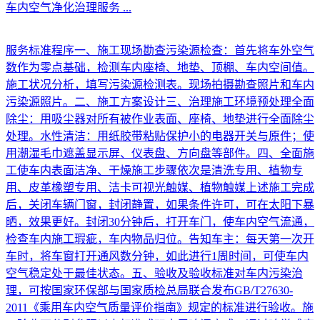
车内空气净化治理服务
...
服务标准程序一、施工现场勘查污染源检查：首先将车外空气
数作为零点基础，检测车内座椅、地垫、顶棚、车内空间值。
施工状况分析，填写污染源检测表。现场拍摄勘查照片和车内
污染源照片。二、施工方案设计三、治理施工环境预处理全面
除尘：用吸尘器对所有被作业表面、座椅、地垫进行全面除尘
处理。水性清洁：用纸胶带粘贴保护小的电器开关与原件；使
用潮湿毛巾遮盖显示屏、仪表盘、方向盘等部件。四、全面施
工使车内表面洁净、干燥施工步骤依次是清洗专用、植物专
用、皮革橡塑专用、洁卡可视光触媒、植物触媒上述施工完成
后，关闭车辆门窗，封闭静置，如果条件许可，可在太阳下暴
晒，效果更好。封闭30分钟后，打开车门，使车内空气流通，
检查车内施工瑕疵，车内物品归位。告知车主：每天第一次开
车时，将车窗打开通风数分钟，如此进行1周时间，可使车内
空气稳定处于最佳状态。五、验收及验收标准对车内污染治
理，可按国家环保部与国家质检总局联合发布GB/T27630-
2011《乘用车内空气质量评价指南》规定的标准进行验收。施