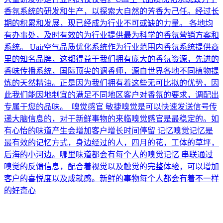
香氛系统的研发和生产，以探索大自然的芳香为己任。经过长
期的积累和发展，现已经成为行业不可或缺的力量。 各地均
有办事处，及时有效的为行业提供最为科学的香氛营销方案和
系统。 Uair空气品质优化系统作为行业范围内香氛系统提供商
里的知名品牌，这都得益于我们拥有庞大的香氛资源，先进的
香味传播系统，国际顶尖的调香师，源自世界各地不同植物提
炼的天然精油。正是因为我们拥有着这些无可比拟的优势，因
此我们能因地制宜的满足不同地区客户对香氛的要求，调配出
专属于您的品味。 嗅觉感官 敏捷嗅觉是可以快速发送信号传
递大脑信息的，对于新鲜事物的来临嗅觉感官是最稳定的。如
有心怡的味道产生会增加客户增长时间停留 记忆嗅觉记忆是
最有效的记忆方式，身边经过的人，四月的花，工体的草坪，
后海的小河边。哪里味道都会有每个人的嗅觉记忆 串联通过
嗅觉的反馈信息，配合着视觉以及触觉的完整体验，可以增加
客户的喜悦度以及成就感。新鲜的事物每个人都会有着不一样
的好奇心