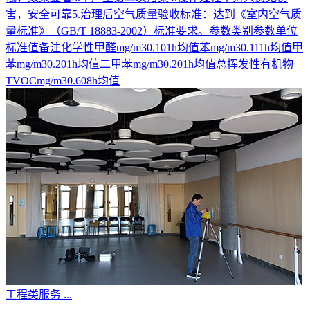
害，安全可靠5.治理后空气质量验收标准：达到《室内空气质
量标准》（GB/T 18883-2002）标准要求。参数类别参数单位
标准值备注化学性甲醛mg/m30.101h均值苯mg/m30.111h均值甲
苯mg/m30.201h均值二甲苯mg/m30.201h均值总挥发性有机物
TVOCmg/m30.608h均值
工程类服务
...