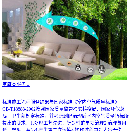
家庭类服务
...
标准施工流程服务结果与国家标准《室内空气质量标准》
GB/T18883-2002按照国家质量监督检验检疫局、国家环保总
局、卫生部制定标准，并考虑到经治理后室内空气质量指标所
提出的要求：1.处理工艺先进，针对性的单项治理2.治理费用
低，效果显著3.不产生第二次污染4.操作过程中对人员无伤