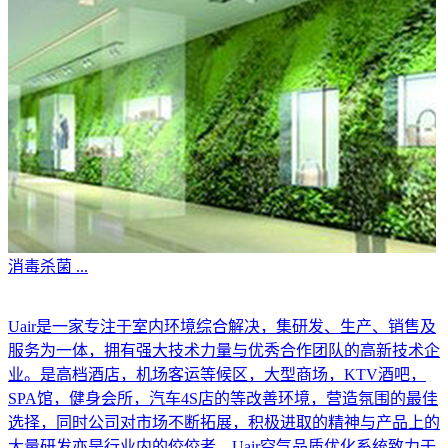
消毒杀菌
...
Uair是一家专注于室内环境综合解决，集研发、生产、销售及
服务为一体，拥有强大技术力量与优秀合作团队的高新技术企
业。是高档酒店，机场客运等候区，大型商场，KTV酒吧，
SPA馆，健身会所，汽车4S店的等改善环境，营造氛围的最佳
选择，同时公司对市场不断拓展，积极进取的精神与产品上的
大量研发亦是行业内的佼佼者。Uair空气品质优化系统致力于