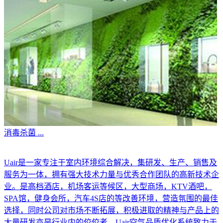
消毒杀菌
...
Uair是一家专注于室内环境综合解决，集研发、生产、销售及
服务为一体，拥有强大技术力量与优秀合作团队的高新技术企
业。是高档酒店，机场客运等候区，大型商场，KTV酒吧，
SPA馆，健身会所，汽车4S店的等改善环境，营造氛围的最佳
选择，同时公司对市场不断拓展，积极进取的精神与产品上的
大量研发亦是行业内的佼佼者。Uair空气品质优化系统致力于