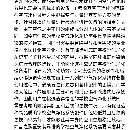
更好的技术，而想要利用这种技术提升室内空气净化的
效果也需要选购优质的设备。1.考虑其空气净化的范畴
在空气净化过程之中把握空气质量是其实施方案的第一
步，针对环境的质量进行检验在进行设备的选择更为关
键，由于空气之中不同的组成成分对人体的危害不尽相
同，如今可信赖的学校空气净化系统需要具备除菌除污
染的技术模式，同时也需要拥有除甲醛和有害物的专业
技术来保证化学净化。只有在挑选可靠的学校空气净化
系统前了解其本身净化的内容，根据室内环境的污染情
况进行合理的选择，才能够让这种靠谱的学校空气净化
设备发挥强有力的净化功效。2.考虑设备的稳定性和后
续更换据调查发现市面上一系列的空气净化系统在长期
使用过程中，必须要进行滤芯和各种配件的更换，而学
校大范围下的应用更需要考虑到其更换和改进的后续操
作，因此用户在挑选值得信任的学校空气净化系统时，
需要考虑的则是其配置和后续的更换情况。只有保证这
种高品质的学校空气净化系统配件价位较低并且后续的
更换简单易行，才能够让其本身的应用更加稳定放心。
简言之购置安装靠谱的学校空气净化系统需要考虑其系