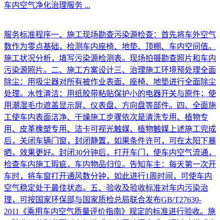
车内空气净化治理服务
...
服务标准程序一、施工现场勘查污染源检查：首先将车外空气
数作为零点基础，检测车内座椅、地垫、顶棚、车内空间值。
施工状况分析，填写污染源检测表。现场拍摄勘查照片和车内
污染源照片。二、施工方案设计三、治理施工环境预处理全面
除尘：用吸尘器对所有被作业表面、座椅、地垫进行全面除尘
处理。水性清洁：用纸胶带粘贴保护小的电器开关与原件；使
用潮湿毛巾遮盖显示屏、仪表盘、方向盘等部件。四、全面施
工使车内表面洁净、干燥施工步骤依次是清洗专用、植物专
用、皮革橡塑专用、洁卡可视光触媒、植物触媒上述施工完成
后，关闭车辆门窗，封闭静置，如果条件许可，可在太阳下暴
晒，效果更好。封闭30分钟后，打开车门，使车内空气流通，
检查车内施工瑕疵，车内物品归位。告知车主：每天第一次开
车时，将车窗打开通风数分钟，如此进行1周时间，可使车内
空气稳定处于最佳状态。五、验收及验收标准对车内污染治
理，可按国家环保部与国家质检总局联合发布GB/T27630-
2011《乘用车内空气质量评价指南》规定的标准进行验收。施