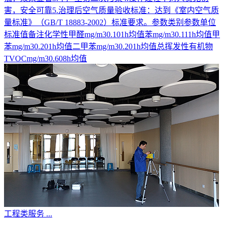
害，安全可靠5.治理后空气质量验收标准：达到《室内空气质
量标准》（GB/T 18883-2002）标准要求。参数类别参数单位
标准值备注化学性甲醛mg/m30.101h均值苯mg/m30.111h均值甲
苯mg/m30.201h均值二甲苯mg/m30.201h均值总挥发性有机物
TVOCmg/m30.608h均值
工程类服务
...