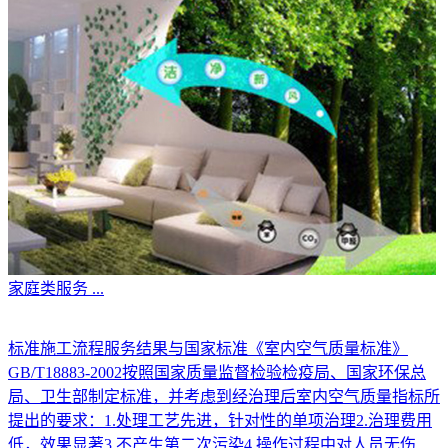
家庭类服务
...
标准施工流程服务结果与国家标准《室内空气质量标准》
GB/T18883-2002按照国家质量监督检验检疫局、国家环保总
局、卫生部制定标准，并考虑到经治理后室内空气质量指标所
提出的要求：1.处理工艺先进，针对性的单项治理2.治理费用
低，效果显著3.不产生第二次污染4.操作过程中对人员无伤