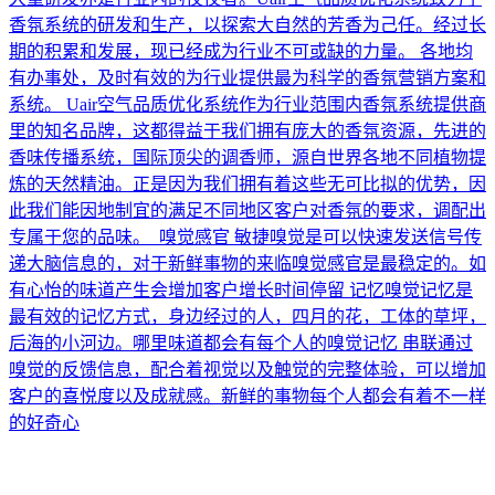
香氛系统的研发和生产，以探索大自然的芳香为己任。经过长
期的积累和发展，现已经成为行业不可或缺的力量。 各地均
有办事处，及时有效的为行业提供最为科学的香氛营销方案和
系统。 Uair空气品质优化系统作为行业范围内香氛系统提供商
里的知名品牌，这都得益于我们拥有庞大的香氛资源，先进的
香味传播系统，国际顶尖的调香师，源自世界各地不同植物提
炼的天然精油。正是因为我们拥有着这些无可比拟的优势，因
此我们能因地制宜的满足不同地区客户对香氛的要求，调配出
专属于您的品味。 嗅觉感官 敏捷嗅觉是可以快速发送信号传
递大脑信息的，对于新鲜事物的来临嗅觉感官是最稳定的。如
有心怡的味道产生会增加客户增长时间停留 记忆嗅觉记忆是
最有效的记忆方式，身边经过的人，四月的花，工体的草坪，
后海的小河边。哪里味道都会有每个人的嗅觉记忆 串联通过
嗅觉的反馈信息，配合着视觉以及触觉的完整体验，可以增加
客户的喜悦度以及成就感。新鲜的事物每个人都会有着不一样
的好奇心