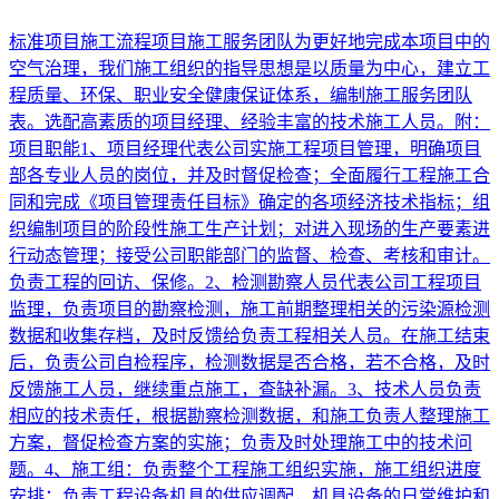
标准项目施工流程项目施工服务团队为更好地完成本项目中的
空气治理，我们施工组织的指导思想是以质量为中心，建立工
程质量、环保、职业安全健康保证体系，编制施工服务团队
表。选配高素质的项目经理、经验丰富的技术施工人员。附：
项目职能1、项目经理代表公司实施工程项目管理，明确项目
部各专业人员的岗位，并及时督促检查；全面履行工程施工合
同和完成《项目管理责任目标》确定的各项经济技术指标；组
织编制项目的阶段性施工生产计划；对进入现场的生产要素进
行动态管理；接受公司职能部门的监督、检查、考核和审计。
负责工程的回访、保修。2、检测勘察人员代表公司工程项目
监理，负责项目的勘察检测，施工前期整理相关的污染源检测
数据和收集存档，及时反馈给负责工程相关人员。在施工结束
后，负责公司自检程序，检测数据是否合格，若不合格，及时
反馈施工人员，继续重点施工，查缺补漏。3、技术人员负责
相应的技术责任，根据勘察检测数据，和施工负责人整理施工
方案，督促检查方案的实施；负责及时处理施工中的技术问
题。4、施工组：负责整个工程施工组织实施，施工组织进度
安排；负责工程设备机具的供应调配，机具设备的日常维护和