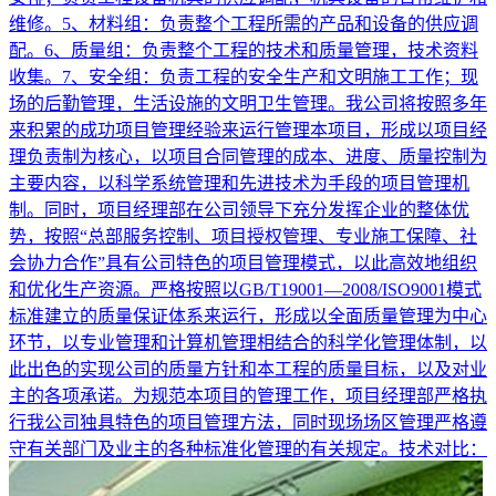
维修。5、材料组：负责整个工程所需的产品和设备的供应调
配。6、质量组：负责整个工程的技术和质量管理，技术资料
收集。7、安全组：负责工程的安全生产和文明施工工作；现
场的后勤管理，生活设施的文明卫生管理。我公司将按照多年
来积累的成功项目管理经验来运行管理本项目，形成以项目经
理负责制为核心，以项目合同管理的成本、进度、质量控制为
主要内容，以科学系统管理和先进技术为手段的项目管理机
制。同时，项目经理部在公司领导下充分发挥企业的整体优
势，按照“总部服务控制、项目授权管理、专业施工保障、社
会协力合作”具有公司特色的项目管理模式，以此高效地组织
和优化生产资源。严格按照以GB/T19001—2008/ISO9001模式
标准建立的质量保证体系来运行，形成以全面质量管理为中心
环节，以专业管理和计算机管理相结合的科学化管理体制，以
此出色的实现公司的质量方针和本工程的质量目标，以及对业
主的各项承诺。为规范本项目的管理工作，项目经理部严格执
行我公司独具特色的项目管理方法，同时现场场区管理严格遵
守有关部门及业主的各种标准化管理的有关规定。技术对比：