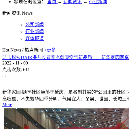
您现在的位置：
首页
→
新闻资讯
→
行业新闻
新闻资讯
News
公司新闻
行业新闻
媒体报道
Hot News
/
热点新闻
+更多+
洁卡科技UAIR提升长者养老健康空气新品质——新华家园颐
2022
-
11
-
09
点击次数:
611
...
新华家园·颐享社区坐落于延庆，是名副其实的“公园里的社区
离喧嚣，不失繁华四季分明，气候宜人，冬奥、世园、长城三
More