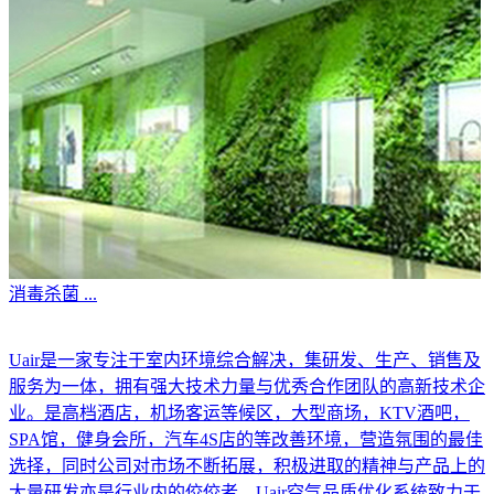
消毒杀菌
...
Uair是一家专注于室内环境综合解决，集研发、生产、销售及
服务为一体，拥有强大技术力量与优秀合作团队的高新技术企
业。是高档酒店，机场客运等候区，大型商场，KTV酒吧，
SPA馆，健身会所，汽车4S店的等改善环境，营造氛围的最佳
选择，同时公司对市场不断拓展，积极进取的精神与产品上的
大量研发亦是行业内的佼佼者。Uair空气品质优化系统致力于