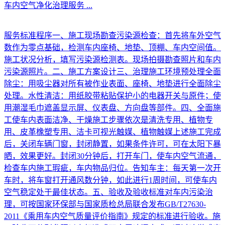
车内空气净化治理服务
...
服务标准程序一、施工现场勘查污染源检查：首先将车外空气
数作为零点基础，检测车内座椅、地垫、顶棚、车内空间值。
施工状况分析，填写污染源检测表。现场拍摄勘查照片和车内
污染源照片。二、施工方案设计三、治理施工环境预处理全面
除尘：用吸尘器对所有被作业表面、座椅、地垫进行全面除尘
处理。水性清洁：用纸胶带粘贴保护小的电器开关与原件；使
用潮湿毛巾遮盖显示屏、仪表盘、方向盘等部件。四、全面施
工使车内表面洁净、干燥施工步骤依次是清洗专用、植物专
用、皮革橡塑专用、洁卡可视光触媒、植物触媒上述施工完成
后，关闭车辆门窗，封闭静置，如果条件许可，可在太阳下暴
晒，效果更好。封闭30分钟后，打开车门，使车内空气流通，
检查车内施工瑕疵，车内物品归位。告知车主：每天第一次开
车时，将车窗打开通风数分钟，如此进行1周时间，可使车内
空气稳定处于最佳状态。五、验收及验收标准对车内污染治
理，可按国家环保部与国家质检总局联合发布GB/T27630-
2011《乘用车内空气质量评价指南》规定的标准进行验收。施