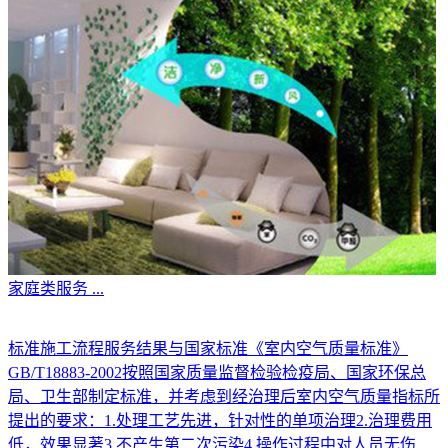
家庭类服务
...
标准施工流程服务结果与国家标准《室内空气质量标准》
GB/T18883-2002按照国家质量监督检验检疫局、国家环保总
局、卫生部制定标准，并考虑到经治理后室内空气质量指标所
提出的要求：1.处理工艺先进，针对性的单项治理2.治理费用
低，效果显著3.不产生第二次污染4.操作过程中对人员无伤