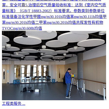
害，安全可靠5.治理后空气质量验收标准：达到《室内空气质
量标准》（GB/T 18883-2002）标准要求。参数类别参数单位
标准值备注化学性甲醛mg/m30.101h均值苯mg/m30.111h均值甲
苯mg/m30.201h均值二甲苯mg/m30.201h均值总挥发性有机物
TVOCmg/m30.608h均值
工程类服务
...