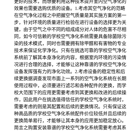
更好的技术，而想要利用这种技术提升室内空气净化的
效果也需要选购优质的设备。1.考虑其空气净化的范畴
在空气净化过程之中把握空气质量是其实施方案的第一
步，针对环境的质量进行检验在进行设备的选择更为关
键，由于空气之中不同的组成成分对人体的危害不尽相
同，如今可信赖的学校空气净化系统需要具备除菌除污
染的技术模式，同时也需要拥有除甲醛和有害物的专业
技术来保证化学净化。只有在挑选可靠的学校空气净化
系统前了解其本身净化的内容，根据室内环境的污染情
况进行合理的选择，才能够让这种靠谱的学校空气净化
设备发挥强有力的净化功效。2.考虑设备的稳定性和后
续更换据调查发现市面上一系列的空气净化系统在长期
使用过程中，必须要进行滤芯和各种配件的更换，而学
校大范围下的应用更需要考虑到其更换和改进的后续操
作，因此用户在挑选值得信任的学校空气净化系统时，
需要考虑的则是其配置和后续的更换情况。只有保证这
种高品质的学校空气净化系统配件价位较低并且后续的
更换简单易行，才能够让其本身的应用更加稳定放心。
简言之购置安装靠谱的学校空气净化系统需要考虑其系