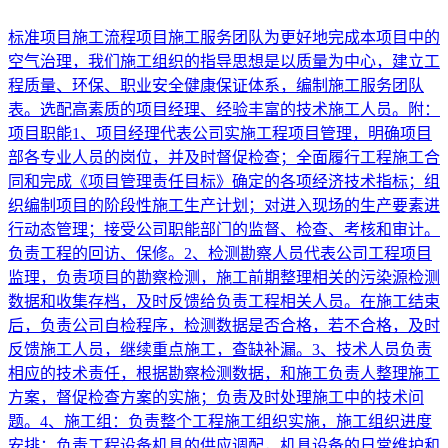
标准项目施工流程项目施工服务团队为更好地完成本项目中的
空气治理，我们施工组织的指导思想是以质量为中心，建立工
程质量、环保、职业安全健康保证体系，编制施工服务团队
表。选配高素质的项目经理、经验丰富的技术施工人员。附：
项目职能1、项目经理代表公司实施工程项目管理，明确项目
部各专业人员的岗位，并及时督促检查；全面履行工程施工合
同和完成《项目管理责任目标》确定的各项经济技术指标；组
织编制项目的阶段性施工生产计划；对进入现场的生产要素进
行动态管理；接受公司职能部门的监督、检查、考核和审计。
负责工程的回访、保修。2、检测勘察人员代表公司工程项目
监理，负责项目的勘察检测，施工前期整理相关的污染源检测
数据和收集存档，及时反馈给负责工程相关人员。在施工结束
后，负责公司自检程序，检测数据是否合格，若不合格，及时
反馈施工人员，继续重点施工，查缺补漏。3、技术人员负责
相应的技术责任，根据勘察检测数据，和施工负责人整理施工
方案，督促检查方案的实施；负责及时处理施工中的技术问
题。4、施工组：负责整个工程施工组织实施，施工组织进度
安排；负责工程设备机具的供应调配，机具设备的日常维护和