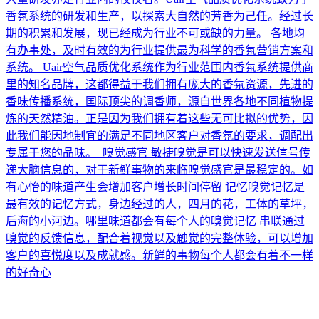
香氛系统的研发和生产，以探索大自然的芳香为己任。经过长
期的积累和发展，现已经成为行业不可或缺的力量。 各地均
有办事处，及时有效的为行业提供最为科学的香氛营销方案和
系统。 Uair空气品质优化系统作为行业范围内香氛系统提供商
里的知名品牌，这都得益于我们拥有庞大的香氛资源，先进的
香味传播系统，国际顶尖的调香师，源自世界各地不同植物提
炼的天然精油。正是因为我们拥有着这些无可比拟的优势，因
此我们能因地制宜的满足不同地区客户对香氛的要求，调配出
专属于您的品味。 嗅觉感官 敏捷嗅觉是可以快速发送信号传
递大脑信息的，对于新鲜事物的来临嗅觉感官是最稳定的。如
有心怡的味道产生会增加客户增长时间停留 记忆嗅觉记忆是
最有效的记忆方式，身边经过的人，四月的花，工体的草坪，
后海的小河边。哪里味道都会有每个人的嗅觉记忆 串联通过
嗅觉的反馈信息，配合着视觉以及触觉的完整体验，可以增加
客户的喜悦度以及成就感。新鲜的事物每个人都会有着不一样
的好奇心