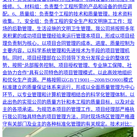
维修。5、材料组：负责整个工程所需的产品和设备的供应调
配。6、质量组：负责整个工程的技术和质量管理，技术资料
收集。7、安全组：负责工程的安全生产和文明施工工作；现
场的后勤管理，生活设施的文明卫生管理。我公司将按照多年
来积累的成功项目管理经验来运行管理本项目，形成以项目经
理负责制为核心，以项目合同管理的成本、进度、质量控制为
主要内容，以科学系统管理和先进技术为手段的项目管理机
制。同时，项目经理部在公司领导下充分发挥企业的整体优
势，按照“总部服务控制、项目授权管理、专业施工保障、社
会协力合作”具有公司特色的项目管理模式，以此高效地组织
和优化生产资源。严格按照以GB/T19001—2008/ISO9001模式
标准建立的质量保证体系来运行，形成以全面质量管理为中心
环节，以专业管理和计算机管理相结合的科学化管理体制，以
此出色的实现公司的质量方针和本工程的质量目标，以及对业
主的各项承诺。为规范本项目的管理工作，项目经理部严格执
行我公司独具特色的项目管理方法，同时现场场区管理严格遵
守有关部门及业主的各种标准化管理的有关规定。技术对比：