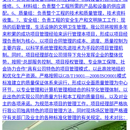
维修。5、材料组：负责整个工程所需的产品和设备的供应调
配。6、质量组：负责整个工程的技术和质量管理，技术资料
收集。7、安全组：负责工程的安全生产和文明施工工作；现
场的后勤管理，生活设施的文明卫生管理。我公司将按照多年
来积累的成功项目管理经验来运行管理本项目，形成以项目经
理负责制为核心，以项目合同管理的成本、进度、质量控制为
主要内容，以科学系统管理和先进技术为手段的项目管理机
制。同时，项目经理部在公司领导下充分发挥企业的整体优
势，按照“总部服务控制、项目授权管理、专业施工保障、社
会协力合作”具有公司特色的项目管理模式，以此高效地组织
和优化生产资源。严格按照以GB/T19001—2008/ISO9001模式
标准建立的质量保证体系来运行，形成以全面质量管理为中心
环节，以专业管理和计算机管理相结合的科学化管理体制，以
此出色的实现公司的质量方针和本工程的质量目标，以及对业
主的各项承诺。为规范本项目的管理工作，项目经理部严格执
行我公司独具特色的项目管理方法，同时现场场区管理严格遵
守有关部门及业主的各种标准化管理的有关规定。技术对比：