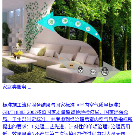
家庭类服务
...
标准施工流程服务结果与国家标准《室内空气质量标准》
GB/T18883-2002按照国家质量监督检验检疫局、国家环保总
局、卫生部制定标准，并考虑到经治理后室内空气质量指标所
提出的要求：1.处理工艺先进，针对性的单项治理2.治理费用
低，效果显著3.不产生第二次污染4.操作过程中对人员无伤