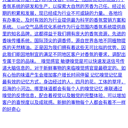
香氛系统的研发和生产，以探索大自然的芳香为己任。经过长
期的积累和发展，现已经成为行业不可或缺的力量。 各地均
有办事处，及时有效的为行业提供最为科学的香氛营销方案和
系统。 Uair空气品质优化系统作为行业范围内香氛系统提供商
里的知名品牌，这都得益于我们拥有庞大的香氛资源，先进的
香味传播系统，国际顶尖的调香师，源自世界各地不同植物提
炼的天然精油。正是因为我们拥有着这些无可比拟的优势，因
此我们能因地制宜的满足不同地区客户对香氛的要求，调配出
专属于您的品味。 嗅觉感官 敏捷嗅觉是可以快速发送信号传
递大脑信息的，对于新鲜事物的来临嗅觉感官是最稳定的。如
有心怡的味道产生会增加客户增长时间停留 记忆嗅觉记忆是
最有效的记忆方式，身边经过的人，四月的花，工体的草坪，
后海的小河边。哪里味道都会有每个人的嗅觉记忆 串联通过
嗅觉的反馈信息，配合着视觉以及触觉的完整体验，可以增加
客户的喜悦度以及成就感。新鲜的事物每个人都会有着不一样
的好奇心