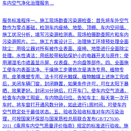
车内空气净化治理服务
...
服务标准程序一、施工现场勘查污染源检查：首先将车外空气
数作为零点基础，检测车内座椅、地垫、顶棚、车内空间值。
施工状况分析，填写污染源检测表。现场拍摄勘查照片和车内
污染源照片。二、施工方案设计三、治理施工环境预处理全面
除尘：用吸尘器对所有被作业表面、座椅、地垫进行全面除尘
处理。水性清洁：用纸胶带粘贴保护小的电器开关与原件；使
用潮湿毛巾遮盖显示屏、仪表盘、方向盘等部件。四、全面施
工使车内表面洁净、干燥施工步骤依次是清洗专用、植物专
用、皮革橡塑专用、洁卡可视光触媒、植物触媒上述施工完成
后，关闭车辆门窗，封闭静置，如果条件许可，可在太阳下暴
晒，效果更好。封闭30分钟后，打开车门，使车内空气流通，
检查车内施工瑕疵，车内物品归位。告知车主：每天第一次开
车时，将车窗打开通风数分钟，如此进行1周时间，可使车内
空气稳定处于最佳状态。五、验收及验收标准对车内污染治
理，可按国家环保部与国家质检总局联合发布GB/T27630-
2011《乘用车内空气质量评价指南》规定的标准进行验收。施