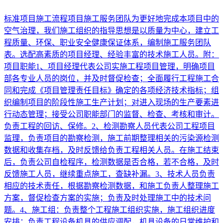
标准项目施工流程项目施工服务团队为更好地完成本项目中的
空气治理，我们施工组织的指导思想是以质量为中心，建立工
程质量、环保、职业安全健康保证体系，编制施工服务团队
表。选配高素质的项目经理、经验丰富的技术施工人员。附：
项目职能1、项目经理代表公司实施工程项目管理，明确项目
部各专业人员的岗位，并及时督促检查；全面履行工程施工合
同和完成《项目管理责任目标》确定的各项经济技术指标；组
织编制项目的阶段性施工生产计划；对进入现场的生产要素进
行动态管理；接受公司职能部门的监督、检查、考核和审计。
负责工程的回访、保修。2、检测勘察人员代表公司工程项目
监理，负责项目的勘察检测，施工前期整理相关的污染源检测
数据和收集存档，及时反馈给负责工程相关人员。在施工结束
后，负责公司自检程序，检测数据是否合格，若不合格，及时
反馈施工人员，继续重点施工，查缺补漏。3、技术人员负责
相应的技术责任，根据勘察检测数据，和施工负责人整理施工
方案，督促检查方案的实施；负责及时处理施工中的技术问
题。4、施工组：负责整个工程施工组织实施，施工组织进度
安排；负责工程设备机具的供应调配，机具设备的日常维护和