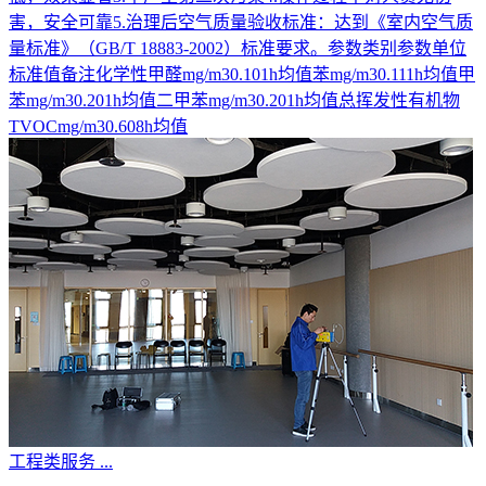
害，安全可靠5.治理后空气质量验收标准：达到《室内空气质
量标准》（GB/T 18883-2002）标准要求。参数类别参数单位
标准值备注化学性甲醛mg/m30.101h均值苯mg/m30.111h均值甲
苯mg/m30.201h均值二甲苯mg/m30.201h均值总挥发性有机物
TVOCmg/m30.608h均值
工程类服务
...