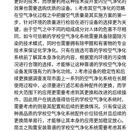
更好的技术，而想要利用这种技术提升室内空气净化的
效果也需要选购优质的设备。1.考虑其空气净化的范畴
在空气净化过程之中把握空气质量是其实施方案的第一
步，针对环境的质量进行检验在进行设备的选择更为关
键，由于空气之中不同的组成成分对人体的危害不尽相
同，如今可信赖的学校空气净化系统需要具备除菌除污
染的技术模式，同时也需要拥有除甲醛和有害物的专业
技术来保证化学净化。只有在挑选可靠的学校空气净化
系统前了解其本身净化的内容，根据室内环境的污染情
况进行合理的选择，才能够让这种靠谱的学校空气净化
设备发挥强有力的净化功效。2.考虑设备的稳定性和后
续更换据调查发现市面上一系列的空气净化系统在长期
使用过程中，必须要进行滤芯和各种配件的更换，而学
校大范围下的应用更需要考虑到其更换和改进的后续操
作，因此用户在挑选值得信任的学校空气净化系统时，
需要考虑的则是其配置和后续的更换情况。只有保证这
种高品质的学校空气净化系统配件价位较低并且后续的
更换简单易行，才能够让其本身的应用更加稳定放心。
简言之购置安装靠谱的学校空气净化系统需要考虑其系