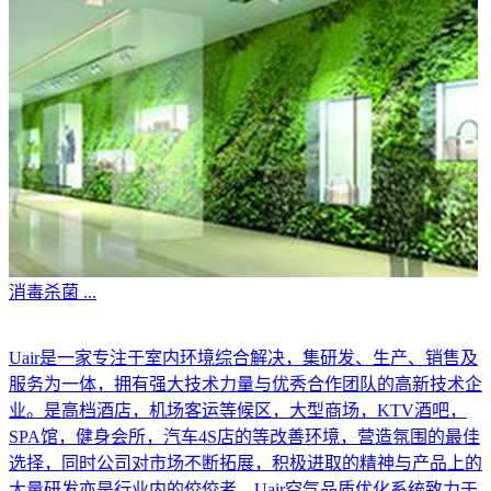
消毒杀菌
...
Uair是一家专注于室内环境综合解决，集研发、生产、销售及
服务为一体，拥有强大技术力量与优秀合作团队的高新技术企
业。是高档酒店，机场客运等候区，大型商场，KTV酒吧，
SPA馆，健身会所，汽车4S店的等改善环境，营造氛围的最佳
选择，同时公司对市场不断拓展，积极进取的精神与产品上的
大量研发亦是行业内的佼佼者。Uair空气品质优化系统致力于