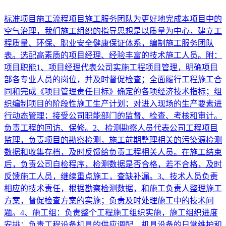
标准项目施工流程项目施工服务团队为更好地完成本项目中的
空气治理，我们施工组织的指导思想是以质量为中心，建立工
程质量、环保、职业安全健康保证体系，编制施工服务团队
表。选配高素质的项目经理、经验丰富的技术施工人员。附：
项目职能1、项目经理代表公司实施工程项目管理，明确项目
部各专业人员的岗位，并及时督促检查；全面履行工程施工合
同和完成《项目管理责任目标》确定的各项经济技术指标；组
织编制项目的阶段性施工生产计划；对进入现场的生产要素进
行动态管理；接受公司职能部门的监督、检查、考核和审计。
负责工程的回访、保修。2、检测勘察人员代表公司工程项目
监理，负责项目的勘察检测，施工前期整理相关的污染源检测
数据和收集存档，及时反馈给负责工程相关人员。在施工结束
后，负责公司自检程序，检测数据是否合格，若不合格，及时
反馈施工人员，继续重点施工，查缺补漏。3、技术人员负责
相应的技术责任，根据勘察检测数据，和施工负责人整理施工
方案，督促检查方案的实施；负责及时处理施工中的技术问
题。4、施工组：负责整个工程施工组织实施，施工组织进度
安排；负责工程设备机具的供应调配，机具设备的日常维护和