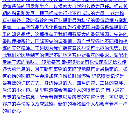
香氛系统的研发和生产，以探索大自然的芳香为己任。经过长
期的积累和发展，现已经成为行业不可或缺的力量。 各地均
有办事处，及时有效的为行业提供最为科学的香氛营销方案和
系统。 Uair空气品质优化系统作为行业范围内香氛系统提供商
里的知名品牌，这都得益于我们拥有庞大的香氛资源，先进的
香味传播系统，国际顶尖的调香师，源自世界各地不同植物提
炼的天然精油。正是因为我们拥有着这些无可比拟的优势，因
此我们能因地制宜的满足不同地区客户对香氛的要求，调配出
专属于您的品味。 嗅觉感官 敏捷嗅觉是可以快速发送信号传
递大脑信息的，对于新鲜事物的来临嗅觉感官是最稳定的。如
有心怡的味道产生会增加客户增长时间停留 记忆嗅觉记忆是
最有效的记忆方式，身边经过的人，四月的花，工体的草坪，
后海的小河边。哪里味道都会有每个人的嗅觉记忆 串联通过
嗅觉的反馈信息，配合着视觉以及触觉的完整体验，可以增加
客户的喜悦度以及成就感。新鲜的事物每个人都会有着不一样
的好奇心