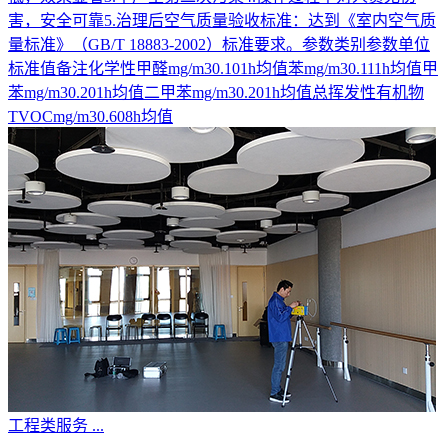
害，安全可靠5.治理后空气质量验收标准：达到《室内空气质
量标准》（GB/T 18883-2002）标准要求。参数类别参数单位
标准值备注化学性甲醛mg/m30.101h均值苯mg/m30.111h均值甲
苯mg/m30.201h均值二甲苯mg/m30.201h均值总挥发性有机物
TVOCmg/m30.608h均值
工程类服务
...