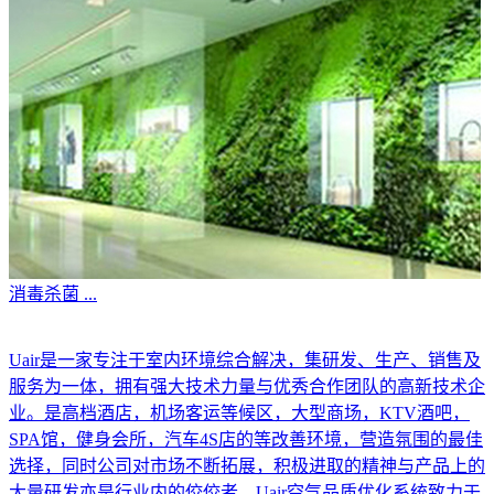
消毒杀菌
...
Uair是一家专注于室内环境综合解决，集研发、生产、销售及
服务为一体，拥有强大技术力量与优秀合作团队的高新技术企
业。是高档酒店，机场客运等候区，大型商场，KTV酒吧，
SPA馆，健身会所，汽车4S店的等改善环境，营造氛围的最佳
选择，同时公司对市场不断拓展，积极进取的精神与产品上的
大量研发亦是行业内的佼佼者。Uair空气品质优化系统致力于