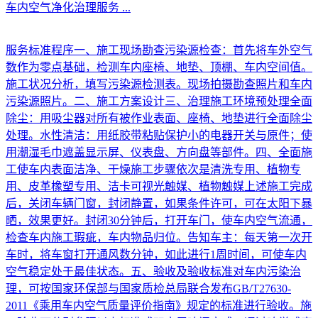
车内空气净化治理服务
...
服务标准程序一、施工现场勘查污染源检查：首先将车外空气
数作为零点基础，检测车内座椅、地垫、顶棚、车内空间值。
施工状况分析，填写污染源检测表。现场拍摄勘查照片和车内
污染源照片。二、施工方案设计三、治理施工环境预处理全面
除尘：用吸尘器对所有被作业表面、座椅、地垫进行全面除尘
处理。水性清洁：用纸胶带粘贴保护小的电器开关与原件；使
用潮湿毛巾遮盖显示屏、仪表盘、方向盘等部件。四、全面施
工使车内表面洁净、干燥施工步骤依次是清洗专用、植物专
用、皮革橡塑专用、洁卡可视光触媒、植物触媒上述施工完成
后，关闭车辆门窗，封闭静置，如果条件许可，可在太阳下暴
晒，效果更好。封闭30分钟后，打开车门，使车内空气流通，
检查车内施工瑕疵，车内物品归位。告知车主：每天第一次开
车时，将车窗打开通风数分钟，如此进行1周时间，可使车内
空气稳定处于最佳状态。五、验收及验收标准对车内污染治
理，可按国家环保部与国家质检总局联合发布GB/T27630-
2011《乘用车内空气质量评价指南》规定的标准进行验收。施