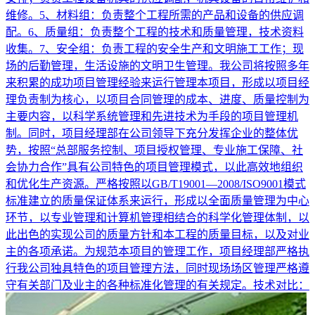
维修。5、材料组：负责整个工程所需的产品和设备的供应调
配。6、质量组：负责整个工程的技术和质量管理，技术资料
收集。7、安全组：负责工程的安全生产和文明施工工作；现
场的后勤管理，生活设施的文明卫生管理。我公司将按照多年
来积累的成功项目管理经验来运行管理本项目，形成以项目经
理负责制为核心，以项目合同管理的成本、进度、质量控制为
主要内容，以科学系统管理和先进技术为手段的项目管理机
制。同时，项目经理部在公司领导下充分发挥企业的整体优
势，按照“总部服务控制、项目授权管理、专业施工保障、社
会协力合作”具有公司特色的项目管理模式，以此高效地组织
和优化生产资源。严格按照以GB/T19001—2008/ISO9001模式
标准建立的质量保证体系来运行，形成以全面质量管理为中心
环节，以专业管理和计算机管理相结合的科学化管理体制，以
此出色的实现公司的质量方针和本工程的质量目标，以及对业
主的各项承诺。为规范本项目的管理工作，项目经理部严格执
行我公司独具特色的项目管理方法，同时现场场区管理严格遵
守有关部门及业主的各种标准化管理的有关规定。技术对比：