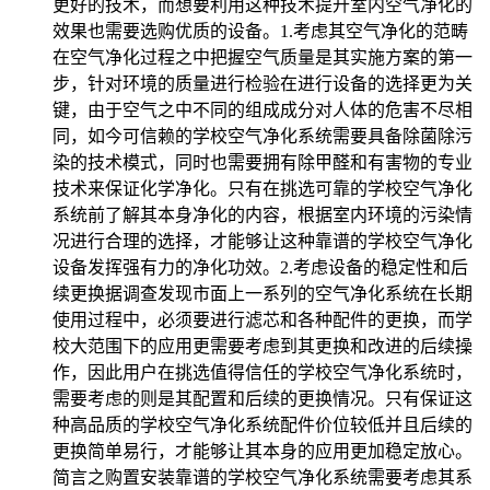
更好的技术，而想要利用这种技术提升室内空气净化的
效果也需要选购优质的设备。1.考虑其空气净化的范畴
在空气净化过程之中把握空气质量是其实施方案的第一
步，针对环境的质量进行检验在进行设备的选择更为关
键，由于空气之中不同的组成成分对人体的危害不尽相
同，如今可信赖的学校空气净化系统需要具备除菌除污
染的技术模式，同时也需要拥有除甲醛和有害物的专业
技术来保证化学净化。只有在挑选可靠的学校空气净化
系统前了解其本身净化的内容，根据室内环境的污染情
况进行合理的选择，才能够让这种靠谱的学校空气净化
设备发挥强有力的净化功效。2.考虑设备的稳定性和后
续更换据调查发现市面上一系列的空气净化系统在长期
使用过程中，必须要进行滤芯和各种配件的更换，而学
校大范围下的应用更需要考虑到其更换和改进的后续操
作，因此用户在挑选值得信任的学校空气净化系统时，
需要考虑的则是其配置和后续的更换情况。只有保证这
种高品质的学校空气净化系统配件价位较低并且后续的
更换简单易行，才能够让其本身的应用更加稳定放心。
简言之购置安装靠谱的学校空气净化系统需要考虑其系