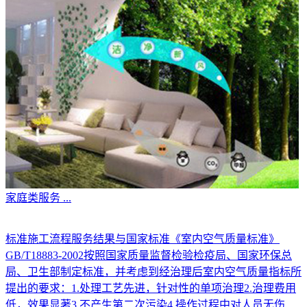
家庭类服务
...
标准施工流程服务结果与国家标准《室内空气质量标准》
GB/T18883-2002按照国家质量监督检验检疫局、国家环保总
局、卫生部制定标准，并考虑到经治理后室内空气质量指标所
提出的要求：1.处理工艺先进，针对性的单项治理2.治理费用
低，效果显著3.不产生第二次污染4.操作过程中对人员无伤