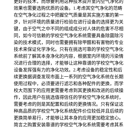
更好的技术，而想要利用这种技术提升室内空气净化的
效果也需要选购优质的设备。1.考虑其空气净化的范畴
在空气净化过程之中把握空气质量是其实施方案的第一
步，针对环境的质量进行检验在进行设备的选择更为关
键，由于空气之中不同的组成成分对人体的危害不尽相
同，如今可信赖的学校空气净化系统需要具备除菌除污
染的技术模式，同时也需要拥有除甲醛和有害物的专业
技术来保证化学净化。只有在挑选可靠的学校空气净化
系统前了解其本身净化的内容，根据室内环境的污染情
况进行合理的选择，才能够让这种靠谱的学校空气净化
设备发挥强有力的净化功效。2.考虑设备的稳定性和后
续更换据调查发现市面上一系列的空气净化系统在长期
使用过程中，必须要进行滤芯和各种配件的更换，而学
校大范围下的应用更需要考虑到其更换和改进的后续操
作，因此用户在挑选值得信任的学校空气净化系统时，
需要考虑的则是其配置和后续的更换情况。只有保证这
种高品质的学校空气净化系统配件价位较低并且后续的
更换简单易行，才能够让其本身的应用更加稳定放心。
简言之购置安装靠谱的学校空气净化系统需要考虑其系