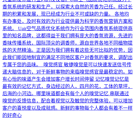
香氛系统的研发和生产，以探索大自然的芳香为己任。经过长
期的积累和发展，现已经成为行业不可或缺的力量。 各地均
有办事处，及时有效的为行业提供最为科学的香氛营销方案和
系统。 Uair空气品质优化系统作为行业范围内香氛系统提供商
里的知名品牌，这都得益于我们拥有庞大的香氛资源，先进的
香味传播系统，国际顶尖的调香师，源自世界各地不同植物提
炼的天然精油。正是因为我们拥有着这些无可比拟的优势，因
此我们能因地制宜的满足不同地区客户对香氛的要求，调配出
专属于您的品味。 嗅觉感官 敏捷嗅觉是可以快速发送信号传
递大脑信息的，对于新鲜事物的来临嗅觉感官是最稳定的。如
有心怡的味道产生会增加客户增长时间停留 记忆嗅觉记忆是
最有效的记忆方式，身边经过的人，四月的花，工体的草坪，
后海的小河边。哪里味道都会有每个人的嗅觉记忆 串联通过
嗅觉的反馈信息，配合着视觉以及触觉的完整体验，可以增加
客户的喜悦度以及成就感。新鲜的事物每个人都会有着不一样
的好奇心