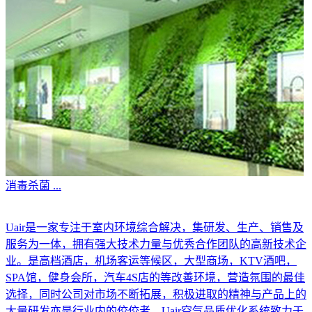
消毒杀菌
...
Uair是一家专注于室内环境综合解决，集研发、生产、销售及
服务为一体，拥有强大技术力量与优秀合作团队的高新技术企
业。是高档酒店，机场客运等候区，大型商场，KTV酒吧，
SPA馆，健身会所，汽车4S店的等改善环境，营造氛围的最佳
选择，同时公司对市场不断拓展，积极进取的精神与产品上的
大量研发亦是行业内的佼佼者。Uair空气品质优化系统致力于