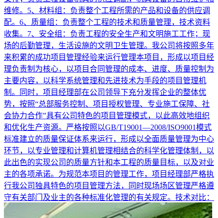
维修。5、材料组：负责整个工程所需的产品和设备的供应调
配。6、质量组：负责整个工程的技术和质量管理，技术资料
收集。7、安全组：负责工程的安全生产和文明施工工作；现
场的后勤管理，生活设施的文明卫生管理。我公司将按照多年
来积累的成功项目管理经验来运行管理本项目，形成以项目经
理负责制为核心，以项目合同管理的成本、进度、质量控制为
主要内容，以科学系统管理和先进技术为手段的项目管理机
制。同时，项目经理部在公司领导下充分发挥企业的整体优
势，按照“总部服务控制、项目授权管理、专业施工保障、社
会协力合作”具有公司特色的项目管理模式，以此高效地组织
和优化生产资源。严格按照以GB/T19001—2008/ISO9001模式
标准建立的质量保证体系来运行，形成以全面质量管理为中心
环节，以专业管理和计算机管理相结合的科学化管理体制，以
此出色的实现公司的质量方针和本工程的质量目标，以及对业
主的各项承诺。为规范本项目的管理工作，项目经理部严格执
行我公司独具特色的项目管理方法，同时现场场区管理严格遵
守有关部门及业主的各种标准化管理的有关规定。技术对比：