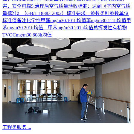
害，安全可靠5.治理后空气质量验收标准：达到《室内空气质
量标准》（GB/T 18883-2002）标准要求。参数类别参数单位
标准值备注化学性甲醛mg/m30.101h均值苯mg/m30.111h均值甲
苯mg/m30.201h均值二甲苯mg/m30.201h均值总挥发性有机物
TVOCmg/m30.608h均值
工程类服务
...