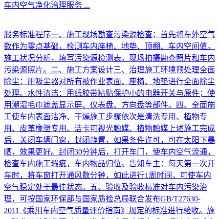
车内空气净化治理服务
...
服务标准程序一、施工现场勘查污染源检查：首先将车外空气
数作为零点基础，检测车内座椅、地垫、顶棚、车内空间值。
施工状况分析，填写污染源检测表。现场拍摄勘查照片和车内
污染源照片。二、施工方案设计三、治理施工环境预处理全面
除尘：用吸尘器对所有被作业表面、座椅、地垫进行全面除尘
处理。水性清洁：用纸胶带粘贴保护小的电器开关与原件；使
用潮湿毛巾遮盖显示屏、仪表盘、方向盘等部件。四、全面施
工使车内表面洁净、干燥施工步骤依次是清洗专用、植物专
用、皮革橡塑专用、洁卡可视光触媒、植物触媒上述施工完成
后，关闭车辆门窗，封闭静置，如果条件许可，可在太阳下暴
晒，效果更好。封闭30分钟后，打开车门，使车内空气流通，
检查车内施工瑕疵，车内物品归位。告知车主：每天第一次开
车时，将车窗打开通风数分钟，如此进行1周时间，可使车内
空气稳定处于最佳状态。五、验收及验收标准对车内污染治
理，可按国家环保部与国家质检总局联合发布GB/T27630-
2011《乘用车内空气质量评价指南》规定的标准进行验收。施