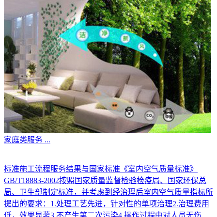
家庭类服务
...
标准施工流程服务结果与国家标准《室内空气质量标准》
GB/T18883-2002按照国家质量监督检验检疫局、国家环保总
局、卫生部制定标准，并考虑到经治理后室内空气质量指标所
提出的要求：1.处理工艺先进，针对性的单项治理2.治理费用
低，效果显著3.不产生第二次污染4.操作过程中对人员无伤