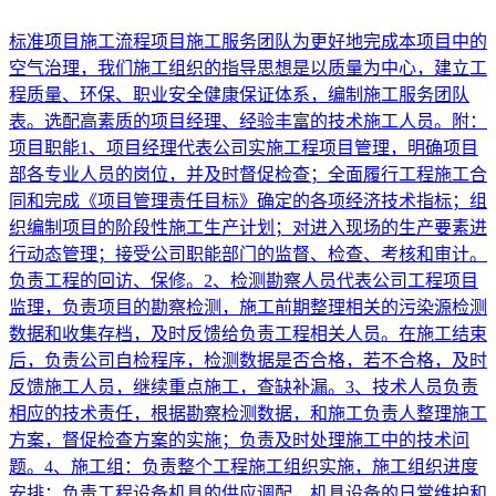
标准项目施工流程项目施工服务团队为更好地完成本项目中的
空气治理，我们施工组织的指导思想是以质量为中心，建立工
程质量、环保、职业安全健康保证体系，编制施工服务团队
表。选配高素质的项目经理、经验丰富的技术施工人员。附：
项目职能1、项目经理代表公司实施工程项目管理，明确项目
部各专业人员的岗位，并及时督促检查；全面履行工程施工合
同和完成《项目管理责任目标》确定的各项经济技术指标；组
织编制项目的阶段性施工生产计划；对进入现场的生产要素进
行动态管理；接受公司职能部门的监督、检查、考核和审计。
负责工程的回访、保修。2、检测勘察人员代表公司工程项目
监理，负责项目的勘察检测，施工前期整理相关的污染源检测
数据和收集存档，及时反馈给负责工程相关人员。在施工结束
后，负责公司自检程序，检测数据是否合格，若不合格，及时
反馈施工人员，继续重点施工，查缺补漏。3、技术人员负责
相应的技术责任，根据勘察检测数据，和施工负责人整理施工
方案，督促检查方案的实施；负责及时处理施工中的技术问
题。4、施工组：负责整个工程施工组织实施，施工组织进度
安排；负责工程设备机具的供应调配，机具设备的日常维护和