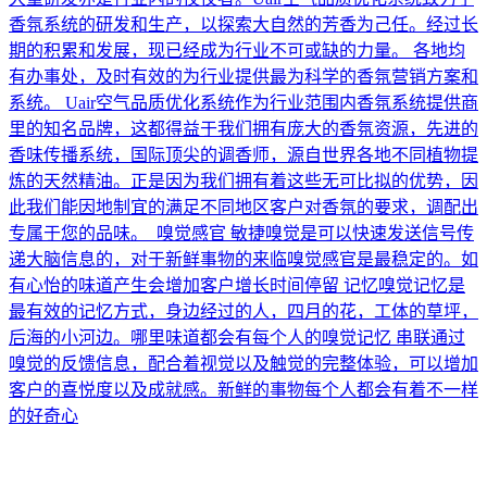
香氛系统的研发和生产，以探索大自然的芳香为己任。经过长
期的积累和发展，现已经成为行业不可或缺的力量。 各地均
有办事处，及时有效的为行业提供最为科学的香氛营销方案和
系统。 Uair空气品质优化系统作为行业范围内香氛系统提供商
里的知名品牌，这都得益于我们拥有庞大的香氛资源，先进的
香味传播系统，国际顶尖的调香师，源自世界各地不同植物提
炼的天然精油。正是因为我们拥有着这些无可比拟的优势，因
此我们能因地制宜的满足不同地区客户对香氛的要求，调配出
专属于您的品味。 嗅觉感官 敏捷嗅觉是可以快速发送信号传
递大脑信息的，对于新鲜事物的来临嗅觉感官是最稳定的。如
有心怡的味道产生会增加客户增长时间停留 记忆嗅觉记忆是
最有效的记忆方式，身边经过的人，四月的花，工体的草坪，
后海的小河边。哪里味道都会有每个人的嗅觉记忆 串联通过
嗅觉的反馈信息，配合着视觉以及触觉的完整体验，可以增加
客户的喜悦度以及成就感。新鲜的事物每个人都会有着不一样
的好奇心