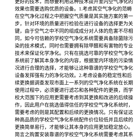
更好的技术，而想要利用这种技术提升室内空气净化的
效果也需要选购优质的设备。1.考虑其空气净化的范畴
在空气净化过程之中把握空气质量是其实施方案的第一
步，针对环境的质量进行检验在进行设备的选择更为关
键，由于空气之中不同的组成成分对人体的危害不尽相
同，如今可信赖的学校空气净化系统需要具备除菌除污
染的技术模式，同时也需要拥有除甲醛和有害物的专业
技术来保证化学净化。只有在挑选可靠的学校空气净化
系统前了解其本身净化的内容，根据室内环境的污染情
况进行合理的选择，才能够让这种靠谱的学校空气净化
设备发挥强有力的净化功效。2.考虑设备的稳定性和后
续更换据调查发现市面上一系列的空气净化系统在长期
使用过程中，必须要进行滤芯和各种配件的更换，而学
校大范围下的应用更需要考虑到其更换和改进的后续操
作，因此用户在挑选值得信任的学校空气净化系统时，
需要考虑的则是其配置和后续的更换情况。只有保证这
种高品质的学校空气净化系统配件价位较低并且后续的
更换简单易行，才能够让其本身的应用更加稳定放心。
简言之购置安装靠谱的学校空气净化系统需要考虑其系