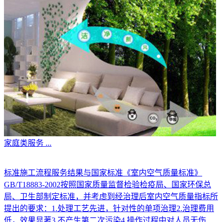
家庭类服务
...
标准施工流程服务结果与国家标准《室内空气质量标准》
GB/T18883-2002按照国家质量监督检验检疫局、国家环保总
局、卫生部制定标准，并考虑到经治理后室内空气质量指标所
提出的要求：1.处理工艺先进，针对性的单项治理2.治理费用
低，效果显著3.不产生第二次污染4.操作过程中对人员无伤