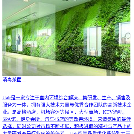
消毒杀菌
...
Uair是一家专注于室内环境综合解决，集研发、生产、销售及
服务为一体，拥有强大技术力量与优秀合作团队的高新技术企
业。是高档酒店，机场客运等候区，大型商场，KTV酒吧，
SPA馆，健身会所，汽车4S店的等改善环境，营造氛围的最佳
选择，同时公司对市场不断拓展，积极进取的精神与产品上的
大量研发亦是行业内的佼佼者。Uair空气品质优化系统致力于