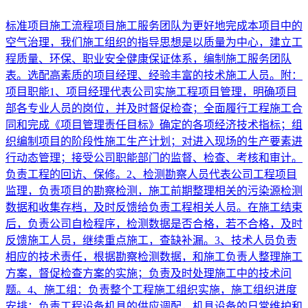
标准项目施工流程项目施工服务团队为更好地完成本项目中的
空气治理，我们施工组织的指导思想是以质量为中心，建立工
程质量、环保、职业安全健康保证体系，编制施工服务团队
表。选配高素质的项目经理、经验丰富的技术施工人员。附：
项目职能1、项目经理代表公司实施工程项目管理，明确项目
部各专业人员的岗位，并及时督促检查；全面履行工程施工合
同和完成《项目管理责任目标》确定的各项经济技术指标；组
织编制项目的阶段性施工生产计划；对进入现场的生产要素进
行动态管理；接受公司职能部门的监督、检查、考核和审计。
负责工程的回访、保修。2、检测勘察人员代表公司工程项目
监理，负责项目的勘察检测，施工前期整理相关的污染源检测
数据和收集存档，及时反馈给负责工程相关人员。在施工结束
后，负责公司自检程序，检测数据是否合格，若不合格，及时
反馈施工人员，继续重点施工，查缺补漏。3、技术人员负责
相应的技术责任，根据勘察检测数据，和施工负责人整理施工
方案，督促检查方案的实施；负责及时处理施工中的技术问
题。4、施工组：负责整个工程施工组织实施，施工组织进度
安排；负责工程设备机具的供应调配，机具设备的日常维护和