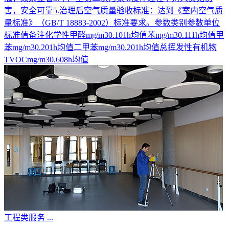
害，安全可靠5.治理后空气质量验收标准：达到《室内空气质
量标准》（GB/T 18883-2002）标准要求。参数类别参数单位
标准值备注化学性甲醛mg/m30.101h均值苯mg/m30.111h均值甲
苯mg/m30.201h均值二甲苯mg/m30.201h均值总挥发性有机物
TVOCmg/m30.608h均值
工程类服务
...