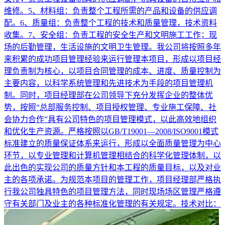
维修。5、材料组：负责整个工程所需的产品和设备的供应调
配。6、质量组：负责整个工程的技术和质量管理，技术资料
收集。7、安全组：负责工程的安全生产和文明施工工作；现
场的后勤管理，生活设施的文明卫生管理。我公司将按照多年
来积累的成功项目管理经验来运行管理本项目，形成以项目经
理负责制为核心，以项目合同管理的成本、进度、质量控制为
主要内容，以科学系统管理和先进技术为手段的项目管理机
制。同时，项目经理部在公司领导下充分发挥企业的整体优
势，按照“总部服务控制、项目授权管理、专业施工保障、社
会协力合作”具有公司特色的项目管理模式，以此高效地组织
和优化生产资源。严格按照以GB/T19001—2008/ISO9001模式
标准建立的质量保证体系来运行，形成以全面质量管理为中心
环节，以专业管理和计算机管理相结合的科学化管理体制，以
此出色的实现公司的质量方针和本工程的质量目标，以及对业
主的各项承诺。为规范本项目的管理工作，项目经理部严格执
行我公司独具特色的项目管理方法，同时现场场区管理严格遵
守有关部门及业主的各种标准化管理的有关规定。技术对比：