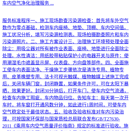
车内空气净化治理服务
...
服务标准程序一、施工现场勘查污染源检查：首先将车外空气
数作为零点基础，检测车内座椅、地垫、顶棚、车内空间值。
施工状况分析，填写污染源检测表。现场拍摄勘查照片和车内
污染源照片。二、施工方案设计三、治理施工环境预处理全面
除尘：用吸尘器对所有被作业表面、座椅、地垫进行全面除尘
处理。水性清洁：用纸胶带粘贴保护小的电器开关与原件；使
用潮湿毛巾遮盖显示屏、仪表盘、方向盘等部件。四、全面施
工使车内表面洁净、干燥施工步骤依次是清洗专用、植物专
用、皮革橡塑专用、洁卡可视光触媒、植物触媒上述施工完成
后，关闭车辆门窗，封闭静置，如果条件许可，可在太阳下暴
晒，效果更好。封闭30分钟后，打开车门，使车内空气流通，
检查车内施工瑕疵，车内物品归位。告知车主：每天第一次开
车时，将车窗打开通风数分钟，如此进行1周时间，可使车内
空气稳定处于最佳状态。五、验收及验收标准对车内污染治
理，可按国家环保部与国家质检总局联合发布GB/T27630-
2011《乘用车内空气质量评价指南》规定的标准进行验收。施