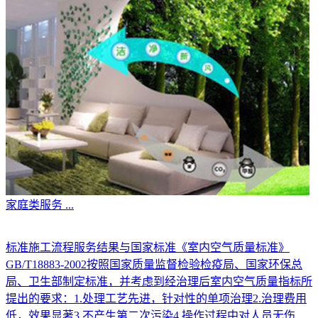
家庭类服务
...
标准施工流程服务结果与国家标准《室内空气质量标准》
GB/T18883-2002按照国家质量监督检验检疫局、国家环保总
局、卫生部制定标准，并考虑到经治理后室内空气质量指标所
提出的要求：1.处理工艺先进，针对性的单项治理2.治理费用
低，效果显著3.不产生第二次污染4.操作过程中对人员无伤