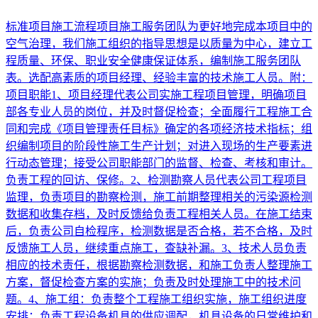
标准项目施工流程项目施工服务团队为更好地完成本项目中的
空气治理，我们施工组织的指导思想是以质量为中心，建立工
程质量、环保、职业安全健康保证体系，编制施工服务团队
表。选配高素质的项目经理、经验丰富的技术施工人员。附：
项目职能1、项目经理代表公司实施工程项目管理，明确项目
部各专业人员的岗位，并及时督促检查；全面履行工程施工合
同和完成《项目管理责任目标》确定的各项经济技术指标；组
织编制项目的阶段性施工生产计划；对进入现场的生产要素进
行动态管理；接受公司职能部门的监督、检查、考核和审计。
负责工程的回访、保修。2、检测勘察人员代表公司工程项目
监理，负责项目的勘察检测，施工前期整理相关的污染源检测
数据和收集存档，及时反馈给负责工程相关人员。在施工结束
后，负责公司自检程序，检测数据是否合格，若不合格，及时
反馈施工人员，继续重点施工，查缺补漏。3、技术人员负责
相应的技术责任，根据勘察检测数据，和施工负责人整理施工
方案，督促检查方案的实施；负责及时处理施工中的技术问
题。4、施工组：负责整个工程施工组织实施，施工组织进度
安排；负责工程设备机具的供应调配，机具设备的日常维护和