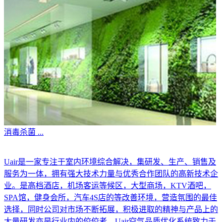
消毒杀菌
...
Uair是一家专注于室内环境综合解决，集研发、生产、销售及
服务为一体，拥有强大技术力量与优秀合作团队的高新技术企
业。是高档酒店，机场客运等候区，大型商场，KTV酒吧，
SPA馆，健身会所，汽车4S店的等改善环境，营造氛围的最佳
选择，同时公司对市场不断拓展，积极进取的精神与产品上的
大量研发亦是行业内的佼佼者。Uair空气品质优化系统致力于