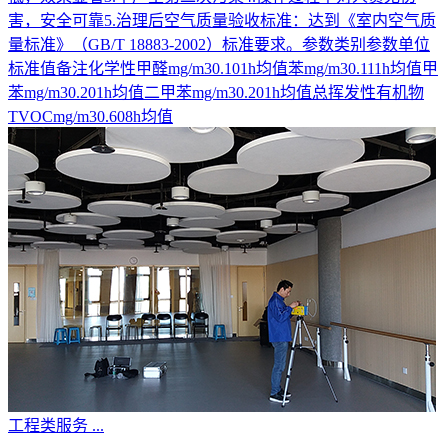
害，安全可靠5.治理后空气质量验收标准：达到《室内空气质
量标准》（GB/T 18883-2002）标准要求。参数类别参数单位
标准值备注化学性甲醛mg/m30.101h均值苯mg/m30.111h均值甲
苯mg/m30.201h均值二甲苯mg/m30.201h均值总挥发性有机物
TVOCmg/m30.608h均值
工程类服务
...