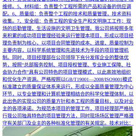
维修。5、材料组：负责整个工程所需的产品和设备的供应调
配。6、质量组：负责整个工程的技术和质量管理，技术资料
收集。7、安全组：负责工程的安全生产和文明施工工作；现
场的后勤管理，生活设施的文明卫生管理。我公司将按照多年
来积累的成功项目管理经验来运行管理本项目，形成以项目经
理负责制为核心，以项目合同管理的成本、进度、质量控制为
主要内容，以科学系统管理和先进技术为手段的项目管理机
制。同时，项目经理部在公司领导下充分发挥企业的整体优
势，按照“总部服务控制、项目授权管理、专业施工保障、社
会协力合作”具有公司特色的项目管理模式，以此高效地组织
和优化生产资源。严格按照以GB/T19001—2008/ISO9001模式
标准建立的质量保证体系来运行，形成以全面质量管理为中心
环节，以专业管理和计算机管理相结合的科学化管理体制，以
此出色的实现公司的质量方针和本工程的质量目标，以及对业
主的各项承诺。为规范本项目的管理工作，项目经理部严格执
行我公司独具特色的项目管理方法，同时现场场区管理严格遵
守有关部门及业主的各种标准化管理的有关规定。技术对比：