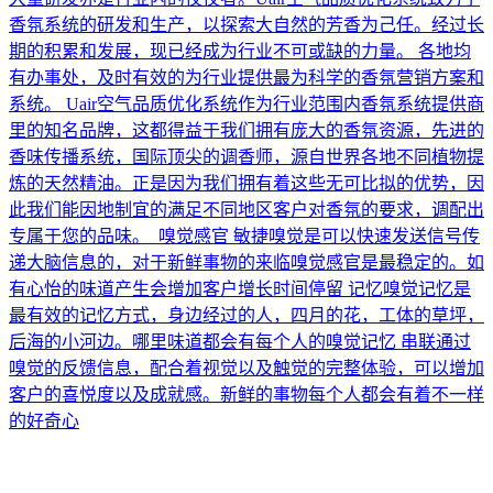
香氛系统的研发和生产，以探索大自然的芳香为己任。经过长
期的积累和发展，现已经成为行业不可或缺的力量。 各地均
有办事处，及时有效的为行业提供最为科学的香氛营销方案和
系统。 Uair空气品质优化系统作为行业范围内香氛系统提供商
里的知名品牌，这都得益于我们拥有庞大的香氛资源，先进的
香味传播系统，国际顶尖的调香师，源自世界各地不同植物提
炼的天然精油。正是因为我们拥有着这些无可比拟的优势，因
此我们能因地制宜的满足不同地区客户对香氛的要求，调配出
专属于您的品味。 嗅觉感官 敏捷嗅觉是可以快速发送信号传
递大脑信息的，对于新鲜事物的来临嗅觉感官是最稳定的。如
有心怡的味道产生会增加客户增长时间停留 记忆嗅觉记忆是
最有效的记忆方式，身边经过的人，四月的花，工体的草坪，
后海的小河边。哪里味道都会有每个人的嗅觉记忆 串联通过
嗅觉的反馈信息，配合着视觉以及触觉的完整体验，可以增加
客户的喜悦度以及成就感。新鲜的事物每个人都会有着不一样
的好奇心