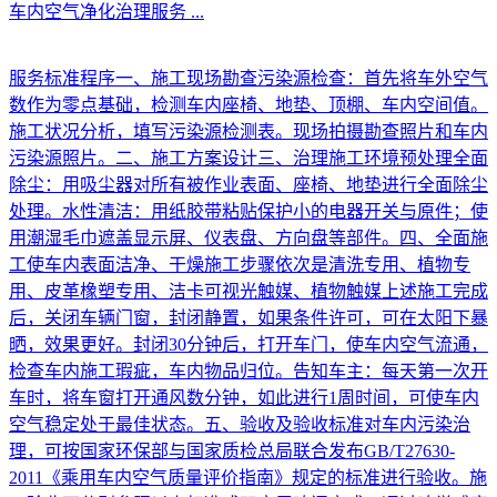
车内空气净化治理服务
...
服务标准程序一、施工现场勘查污染源检查：首先将车外空气
数作为零点基础，检测车内座椅、地垫、顶棚、车内空间值。
施工状况分析，填写污染源检测表。现场拍摄勘查照片和车内
污染源照片。二、施工方案设计三、治理施工环境预处理全面
除尘：用吸尘器对所有被作业表面、座椅、地垫进行全面除尘
处理。水性清洁：用纸胶带粘贴保护小的电器开关与原件；使
用潮湿毛巾遮盖显示屏、仪表盘、方向盘等部件。四、全面施
工使车内表面洁净、干燥施工步骤依次是清洗专用、植物专
用、皮革橡塑专用、洁卡可视光触媒、植物触媒上述施工完成
后，关闭车辆门窗，封闭静置，如果条件许可，可在太阳下暴
晒，效果更好。封闭30分钟后，打开车门，使车内空气流通，
检查车内施工瑕疵，车内物品归位。告知车主：每天第一次开
车时，将车窗打开通风数分钟，如此进行1周时间，可使车内
空气稳定处于最佳状态。五、验收及验收标准对车内污染治
理，可按国家环保部与国家质检总局联合发布GB/T27630-
2011《乘用车内空气质量评价指南》规定的标准进行验收。施