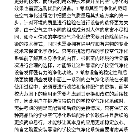
更好的技术，而想要利用这种技术提升室内空气净化的
效果也需要选购优质的设备。1.考虑其空气净化的范畴
在空气净化过程之中把握空气质量是其实施方案的第一
步，针对环境的质量进行检验在进行设备的选择更为关
键，由于空气之中不同的组成成分对人体的危害不尽相
同，如今可信赖的学校空气净化系统需要具备除菌除污
染的技术模式，同时也需要拥有除甲醛和有害物的专业
技术来保证化学净化。只有在挑选可靠的学校空气净化
系统前了解其本身净化的内容，根据室内环境的污染情
况进行合理的选择，才能够让这种靠谱的学校空气净化
设备发挥强有力的净化功效。2.考虑设备的稳定性和后
续更换据调查发现市面上一系列的空气净化系统在长期
使用过程中，必须要进行滤芯和各种配件的更换，而学
校大范围下的应用更需要考虑到其更换和改进的后续操
作，因此用户在挑选值得信任的学校空气净化系统时，
需要考虑的则是其配置和后续的更换情况。只有保证这
种高品质的学校空气净化系统配件价位较低并且后续的
更换简单易行，才能够让其本身的应用更加稳定放心。
简言之购置安装靠谱的学校空气净化系统需要考虑其系