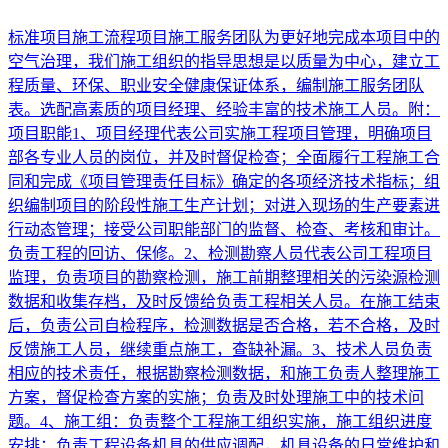
标准项目施工流程项目施工服务团队为更好地完成本项目中的
空气治理，我们施工组织的指导思想是以质量为中心，建立工
程质量、环保、职业安全健康保证体系，编制施工服务团队
表。选配高素质的项目经理、经验丰富的技术施工人员。附：
项目职能1、项目经理代表公司实施工程项目管理，明确项目
部各专业人员的岗位，并及时督促检查；全面履行工程施工合
同和完成《项目管理责任目标》确定的各项经济技术指标；组
织编制项目的阶段性施工生产计划；对进入现场的生产要素进
行动态管理；接受公司职能部门的监督、检查、考核和审计。
负责工程的回访、保修。2、检测勘察人员代表公司工程项目
监理，负责项目的勘察检测，施工前期整理相关的污染源检测
数据和收集存档，及时反馈给负责工程相关人员。在施工结束
后，负责公司自检程序，检测数据是否合格，若不合格，及时
反馈施工人员，继续重点施工，查缺补漏。3、技术人员负责
相应的技术责任，根据勘察检测数据，和施工负责人整理施工
方案，督促检查方案的实施；负责及时处理施工中的技术问
题。4、施工组：负责整个工程施工组织实施，施工组织进度
安排；负责工程设备机具的供应调配，机具设备的日常维护和