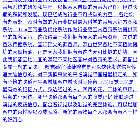
香氛系统的研发和生产，以探索大自然的芳香为己任。经过长
期的积累和发展，现已经成为行业不可或缺的力量。 各地均
有办事处，及时有效的为行业提供最为科学的香氛营销方案和
系统。 Uair空气品质优化系统作为行业范围内香氛系统提供商
里的知名品牌，这都得益于我们拥有庞大的香氛资源，先进的
香味传播系统，国际顶尖的调香师，源自世界各地不同植物提
炼的天然精油。正是因为我们拥有着这些无可比拟的优势，因
此我们能因地制宜的满足不同地区客户对香氛的要求，调配出
专属于您的品味。 嗅觉感官 敏捷嗅觉是可以快速发送信号传
递大脑信息的，对于新鲜事物的来临嗅觉感官是最稳定的。如
有心怡的味道产生会增加客户增长时间停留 记忆嗅觉记忆是
最有效的记忆方式，身边经过的人，四月的花，工体的草坪，
后海的小河边。哪里味道都会有每个人的嗅觉记忆 串联通过
嗅觉的反馈信息，配合着视觉以及触觉的完整体验，可以增加
客户的喜悦度以及成就感。新鲜的事物每个人都会有着不一样
的好奇心