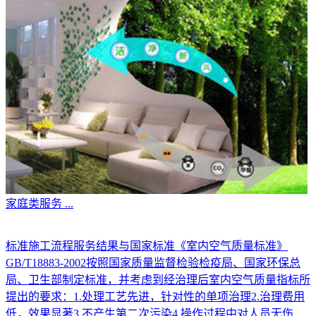
家庭类服务
...
标准施工流程服务结果与国家标准《室内空气质量标准》
GB/T18883-2002按照国家质量监督检验检疫局、国家环保总
局、卫生部制定标准，并考虑到经治理后室内空气质量指标所
提出的要求：1.处理工艺先进，针对性的单项治理2.治理费用
低，效果显著3.不产生第二次污染4.操作过程中对人员无伤