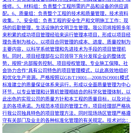
维修。5、材料组：负责整个工程所需的产品和设备的供应调
配。6、质量组：负责整个工程的技术和质量管理，技术资料
收集。7、安全组：负责工程的安全生产和文明施工工作；现
场的后勤管理，生活设施的文明卫生管理。我公司将按照多年
来积累的成功项目管理经验来运行管理本项目，形成以项目经
理负责制为核心，以项目合同管理的成本、进度、质量控制为
主要内容，以科学系统管理和先进技术为手段的项目管理机
制。同时，项目经理部在公司领导下充分发挥企业的整体优
势，按照“总部服务控制、项目授权管理、专业施工保障、社
会协力合作”具有公司特色的项目管理模式，以此高效地组织
和优化生产资源。严格按照以GB/T19001—2008/ISO9001模式
标准建立的质量保证体系来运行，形成以全面质量管理为中心
环节，以专业管理和计算机管理相结合的科学化管理体制，以
此出色的实现公司的质量方针和本工程的质量目标，以及对业
主的各项承诺。为规范本项目的管理工作，项目经理部严格执
行我公司独具特色的项目管理方法，同时现场场区管理严格遵
守有关部门及业主的各种标准化管理的有关规定。技术对比：