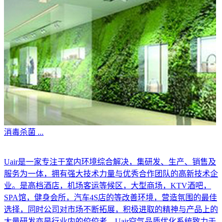
消毒杀菌
...
Uair是一家专注于室内环境综合解决，集研发、生产、销售及
服务为一体，拥有强大技术力量与优秀合作团队的高新技术企
业。是高档酒店，机场客运等候区，大型商场，KTV酒吧，
SPA馆，健身会所，汽车4S店的等改善环境，营造氛围的最佳
选择，同时公司对市场不断拓展，积极进取的精神与产品上的
大量研发亦是行业内的佼佼者。Uair空气品质优化系统致力于