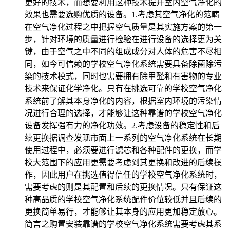
更好的技术，而想要利用这种技术提升室内空气净化的
效果也需要选购优质的设备。1.考虑其空气净化的范畴
在空气净化过程之中把握空气质量是其实施方案的第一
步，针对环境的质量进行检验在进行设备的选择更为关
键，由于空气之中不同的组成成分对人体的危害不尽相
同，如今可信赖的学校空气净化系统需要具备除菌除污
染的技术模式，同时也需要拥有除甲醛和有害物的专业
技术来保证化学净化。只有在挑选可靠的学校空气净化
系统前了解其本身净化的内容，根据室内环境的污染情
况进行合理的选择，才能够让这种靠谱的学校空气净化
设备发挥强有力的净化功效。2.考虑设备的稳定性和后
续更换据调查发现市面上一系列的空气净化系统在长期
使用过程中，必须要进行滤芯和各种配件的更换，而学
校大范围下的应用更需要考虑到其更换和改进的后续操
作，因此用户在挑选值得信任的学校空气净化系统时，
需要考虑的则是其配置和后续的更换情况。只有保证这
种高品质的学校空气净化系统配件价位较低并且后续的
更换简单易行，才能够让其本身的应用更加稳定放心。
简言之购置安装靠谱的学校空气净化系统需要考虑其系