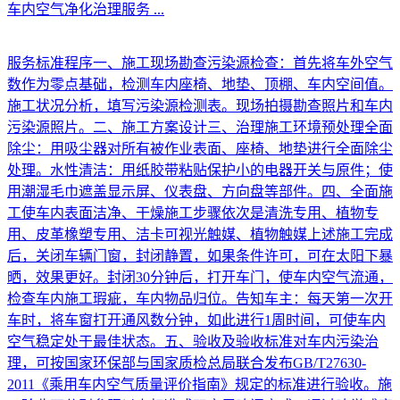
车内空气净化治理服务
...
服务标准程序一、施工现场勘查污染源检查：首先将车外空气
数作为零点基础，检测车内座椅、地垫、顶棚、车内空间值。
施工状况分析，填写污染源检测表。现场拍摄勘查照片和车内
污染源照片。二、施工方案设计三、治理施工环境预处理全面
除尘：用吸尘器对所有被作业表面、座椅、地垫进行全面除尘
处理。水性清洁：用纸胶带粘贴保护小的电器开关与原件；使
用潮湿毛巾遮盖显示屏、仪表盘、方向盘等部件。四、全面施
工使车内表面洁净、干燥施工步骤依次是清洗专用、植物专
用、皮革橡塑专用、洁卡可视光触媒、植物触媒上述施工完成
后，关闭车辆门窗，封闭静置，如果条件许可，可在太阳下暴
晒，效果更好。封闭30分钟后，打开车门，使车内空气流通，
检查车内施工瑕疵，车内物品归位。告知车主：每天第一次开
车时，将车窗打开通风数分钟，如此进行1周时间，可使车内
空气稳定处于最佳状态。五、验收及验收标准对车内污染治
理，可按国家环保部与国家质检总局联合发布GB/T27630-
2011《乘用车内空气质量评价指南》规定的标准进行验收。施