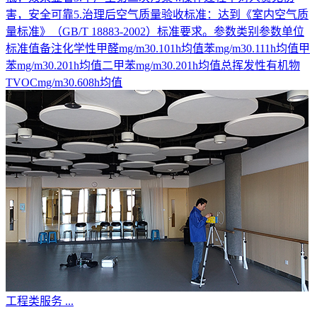
害，安全可靠5.治理后空气质量验收标准：达到《室内空气质
量标准》（GB/T 18883-2002）标准要求。参数类别参数单位
标准值备注化学性甲醛mg/m30.101h均值苯mg/m30.111h均值甲
苯mg/m30.201h均值二甲苯mg/m30.201h均值总挥发性有机物
TVOCmg/m30.608h均值
工程类服务
...