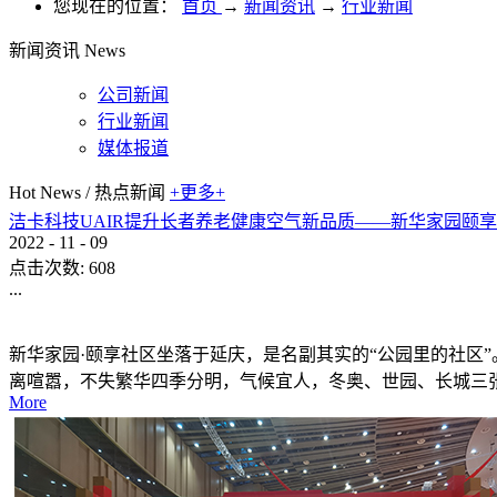
您现在的位置：
首页
→
新闻资讯
→
行业新闻
新闻资讯
News
公司新闻
行业新闻
媒体报道
Hot News
/
热点新闻
+更多+
洁卡科技UAIR提升长者养老健康空气新品质——新华家园颐
2022
-
11
-
09
点击次数:
608
...
新华家园·颐享社区坐落于延庆，是名副其实的“公园里的社区
离喧嚣，不失繁华四季分明，气候宜人，冬奥、世园、长城三
More