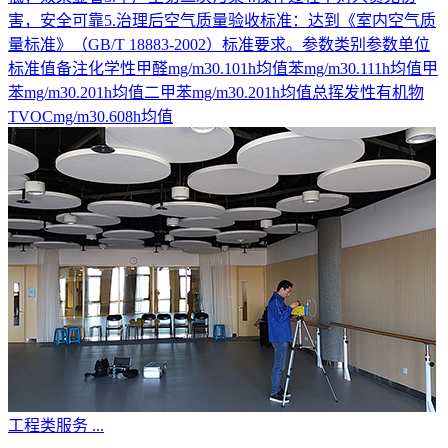
害，安全可靠5.治理后空气质量验收标准：达到《室内空气质
量标准》（GB/T 18883-2002）标准要求。参数类别参数单位
标准值备注化学性甲醛mg/m30.101h均值苯mg/m30.111h均值甲
苯mg/m30.201h均值二甲苯mg/m30.201h均值总挥发性有机物
TVOCmg/m30.608h均值
工程类服务
...