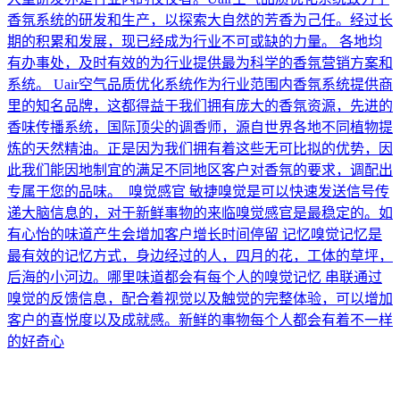
香氛系统的研发和生产，以探索大自然的芳香为己任。经过长
期的积累和发展，现已经成为行业不可或缺的力量。 各地均
有办事处，及时有效的为行业提供最为科学的香氛营销方案和
系统。 Uair空气品质优化系统作为行业范围内香氛系统提供商
里的知名品牌，这都得益于我们拥有庞大的香氛资源，先进的
香味传播系统，国际顶尖的调香师，源自世界各地不同植物提
炼的天然精油。正是因为我们拥有着这些无可比拟的优势，因
此我们能因地制宜的满足不同地区客户对香氛的要求，调配出
专属于您的品味。 嗅觉感官 敏捷嗅觉是可以快速发送信号传
递大脑信息的，对于新鲜事物的来临嗅觉感官是最稳定的。如
有心怡的味道产生会增加客户增长时间停留 记忆嗅觉记忆是
最有效的记忆方式，身边经过的人，四月的花，工体的草坪，
后海的小河边。哪里味道都会有每个人的嗅觉记忆 串联通过
嗅觉的反馈信息，配合着视觉以及触觉的完整体验，可以增加
客户的喜悦度以及成就感。新鲜的事物每个人都会有着不一样
的好奇心