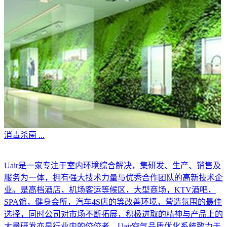
消毒杀菌
...
Uair是一家专注于室内环境综合解决，集研发、生产、销售及
服务为一体，拥有强大技术力量与优秀合作团队的高新技术企
业。是高档酒店，机场客运等候区，大型商场，KTV酒吧，
SPA馆，健身会所，汽车4S店的等改善环境，营造氛围的最佳
选择，同时公司对市场不断拓展，积极进取的精神与产品上的
大量研发亦是行业内的佼佼者。Uair空气品质优化系统致力于