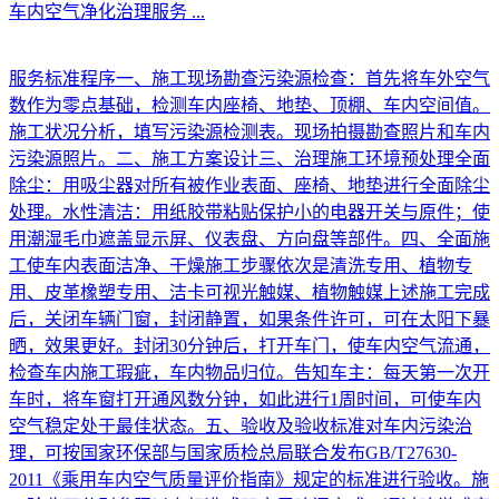
车内空气净化治理服务
...
服务标准程序一、施工现场勘查污染源检查：首先将车外空气
数作为零点基础，检测车内座椅、地垫、顶棚、车内空间值。
施工状况分析，填写污染源检测表。现场拍摄勘查照片和车内
污染源照片。二、施工方案设计三、治理施工环境预处理全面
除尘：用吸尘器对所有被作业表面、座椅、地垫进行全面除尘
处理。水性清洁：用纸胶带粘贴保护小的电器开关与原件；使
用潮湿毛巾遮盖显示屏、仪表盘、方向盘等部件。四、全面施
工使车内表面洁净、干燥施工步骤依次是清洗专用、植物专
用、皮革橡塑专用、洁卡可视光触媒、植物触媒上述施工完成
后，关闭车辆门窗，封闭静置，如果条件许可，可在太阳下暴
晒，效果更好。封闭30分钟后，打开车门，使车内空气流通，
检查车内施工瑕疵，车内物品归位。告知车主：每天第一次开
车时，将车窗打开通风数分钟，如此进行1周时间，可使车内
空气稳定处于最佳状态。五、验收及验收标准对车内污染治
理，可按国家环保部与国家质检总局联合发布GB/T27630-
2011《乘用车内空气质量评价指南》规定的标准进行验收。施