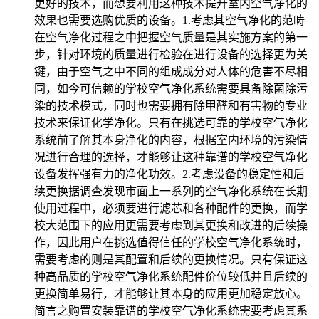
更好的技术，而想要利用这种技术提升室内空气净化的
效果也需要选购优质的设备。1.考虑其空气净化的范畴
在空气净化过程之中把握空气质量是其实施方案的第一
步，针对环境的质量进行检验在进行设备的选择更为关
键，由于空气之中不同的组成成分对人体的危害不尽相
同，如今可信赖的学校空气净化系统需要具备除菌除污
染的技术模式，同时也需要拥有除甲醛和有害物的专业
技术来保证化学净化。只有在挑选可靠的学校空气净化
系统前了解其本身净化的内容，根据室内环境的污染情
况进行合理的选择，才能够让这种靠谱的学校空气净化
设备发挥强有力的净化功效。2.考虑设备的稳定性和后
续更换据调查发现市面上一系列的空气净化系统在长期
使用过程中，必须要进行滤芯和各种配件的更换，而学
校大范围下的应用更需要考虑到其更换和改进的后续操
作，因此用户在挑选值得信任的学校空气净化系统时，
需要考虑的则是其配置和后续的更换情况。只有保证这
种高品质的学校空气净化系统配件价位较低并且后续的
更换简单易行，才能够让其本身的应用更加稳定放心。
简言之购置安装靠谱的学校空气净化系统需要考虑其系