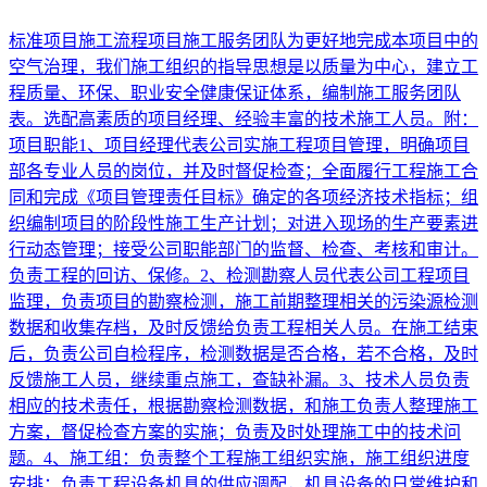
标准项目施工流程项目施工服务团队为更好地完成本项目中的
空气治理，我们施工组织的指导思想是以质量为中心，建立工
程质量、环保、职业安全健康保证体系，编制施工服务团队
表。选配高素质的项目经理、经验丰富的技术施工人员。附：
项目职能1、项目经理代表公司实施工程项目管理，明确项目
部各专业人员的岗位，并及时督促检查；全面履行工程施工合
同和完成《项目管理责任目标》确定的各项经济技术指标；组
织编制项目的阶段性施工生产计划；对进入现场的生产要素进
行动态管理；接受公司职能部门的监督、检查、考核和审计。
负责工程的回访、保修。2、检测勘察人员代表公司工程项目
监理，负责项目的勘察检测，施工前期整理相关的污染源检测
数据和收集存档，及时反馈给负责工程相关人员。在施工结束
后，负责公司自检程序，检测数据是否合格，若不合格，及时
反馈施工人员，继续重点施工，查缺补漏。3、技术人员负责
相应的技术责任，根据勘察检测数据，和施工负责人整理施工
方案，督促检查方案的实施；负责及时处理施工中的技术问
题。4、施工组：负责整个工程施工组织实施，施工组织进度
安排；负责工程设备机具的供应调配，机具设备的日常维护和