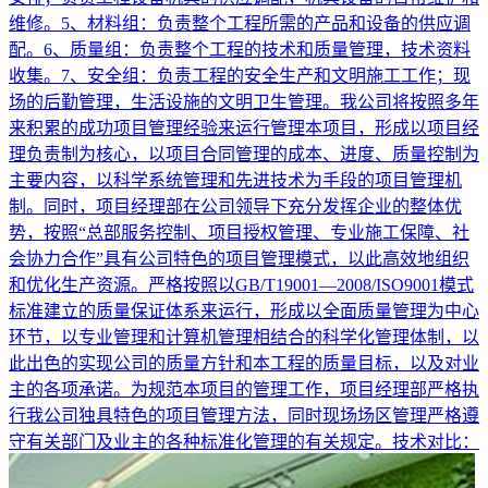
维修。5、材料组：负责整个工程所需的产品和设备的供应调
配。6、质量组：负责整个工程的技术和质量管理，技术资料
收集。7、安全组：负责工程的安全生产和文明施工工作；现
场的后勤管理，生活设施的文明卫生管理。我公司将按照多年
来积累的成功项目管理经验来运行管理本项目，形成以项目经
理负责制为核心，以项目合同管理的成本、进度、质量控制为
主要内容，以科学系统管理和先进技术为手段的项目管理机
制。同时，项目经理部在公司领导下充分发挥企业的整体优
势，按照“总部服务控制、项目授权管理、专业施工保障、社
会协力合作”具有公司特色的项目管理模式，以此高效地组织
和优化生产资源。严格按照以GB/T19001—2008/ISO9001模式
标准建立的质量保证体系来运行，形成以全面质量管理为中心
环节，以专业管理和计算机管理相结合的科学化管理体制，以
此出色的实现公司的质量方针和本工程的质量目标，以及对业
主的各项承诺。为规范本项目的管理工作，项目经理部严格执
行我公司独具特色的项目管理方法，同时现场场区管理严格遵
守有关部门及业主的各种标准化管理的有关规定。技术对比：