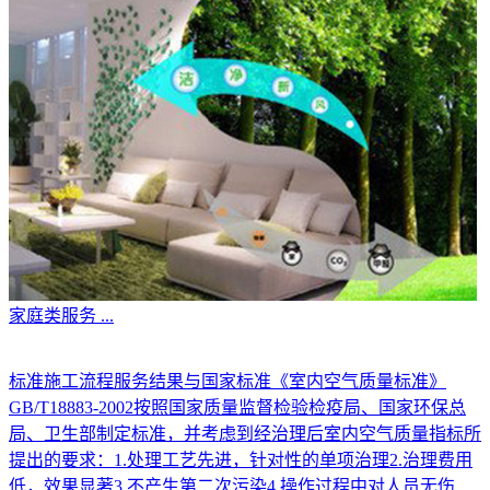
家庭类服务
...
标准施工流程服务结果与国家标准《室内空气质量标准》
GB/T18883-2002按照国家质量监督检验检疫局、国家环保总
局、卫生部制定标准，并考虑到经治理后室内空气质量指标所
提出的要求：1.处理工艺先进，针对性的单项治理2.治理费用
低，效果显著3.不产生第二次污染4.操作过程中对人员无伤