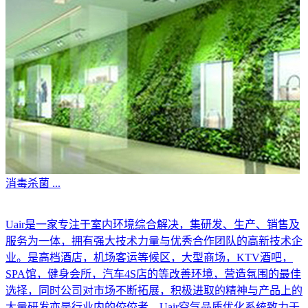
消毒杀菌
...
Uair是一家专注于室内环境综合解决，集研发、生产、销售及
服务为一体，拥有强大技术力量与优秀合作团队的高新技术企
业。是高档酒店，机场客运等候区，大型商场，KTV酒吧，
SPA馆，健身会所，汽车4S店的等改善环境，营造氛围的最佳
选择，同时公司对市场不断拓展，积极进取的精神与产品上的
大量研发亦是行业内的佼佼者。Uair空气品质优化系统致力于