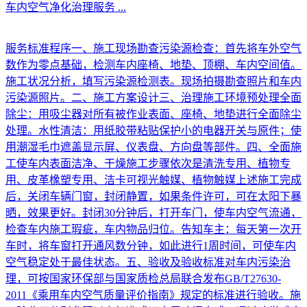
车内空气净化治理服务
...
服务标准程序一、施工现场勘查污染源检查：首先将车外空气
数作为零点基础，检测车内座椅、地垫、顶棚、车内空间值。
施工状况分析，填写污染源检测表。现场拍摄勘查照片和车内
污染源照片。二、施工方案设计三、治理施工环境预处理全面
除尘：用吸尘器对所有被作业表面、座椅、地垫进行全面除尘
处理。水性清洁：用纸胶带粘贴保护小的电器开关与原件；使
用潮湿毛巾遮盖显示屏、仪表盘、方向盘等部件。四、全面施
工使车内表面洁净、干燥施工步骤依次是清洗专用、植物专
用、皮革橡塑专用、洁卡可视光触媒、植物触媒上述施工完成
后，关闭车辆门窗，封闭静置，如果条件许可，可在太阳下暴
晒，效果更好。封闭30分钟后，打开车门，使车内空气流通，
检查车内施工瑕疵，车内物品归位。告知车主：每天第一次开
车时，将车窗打开通风数分钟，如此进行1周时间，可使车内
空气稳定处于最佳状态。五、验收及验收标准对车内污染治
理，可按国家环保部与国家质检总局联合发布GB/T27630-
2011《乘用车内空气质量评价指南》规定的标准进行验收。施