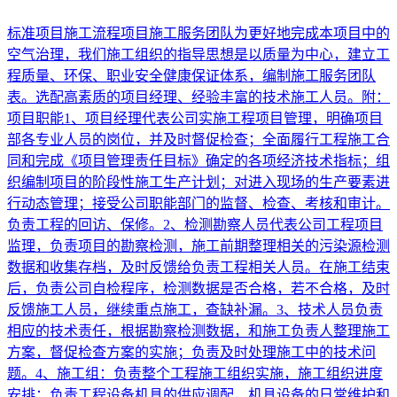
标准项目施工流程项目施工服务团队为更好地完成本项目中的
空气治理，我们施工组织的指导思想是以质量为中心，建立工
程质量、环保、职业安全健康保证体系，编制施工服务团队
表。选配高素质的项目经理、经验丰富的技术施工人员。附：
项目职能1、项目经理代表公司实施工程项目管理，明确项目
部各专业人员的岗位，并及时督促检查；全面履行工程施工合
同和完成《项目管理责任目标》确定的各项经济技术指标；组
织编制项目的阶段性施工生产计划；对进入现场的生产要素进
行动态管理；接受公司职能部门的监督、检查、考核和审计。
负责工程的回访、保修。2、检测勘察人员代表公司工程项目
监理，负责项目的勘察检测，施工前期整理相关的污染源检测
数据和收集存档，及时反馈给负责工程相关人员。在施工结束
后，负责公司自检程序，检测数据是否合格，若不合格，及时
反馈施工人员，继续重点施工，查缺补漏。3、技术人员负责
相应的技术责任，根据勘察检测数据，和施工负责人整理施工
方案，督促检查方案的实施；负责及时处理施工中的技术问
题。4、施工组：负责整个工程施工组织实施，施工组织进度
安排；负责工程设备机具的供应调配，机具设备的日常维护和