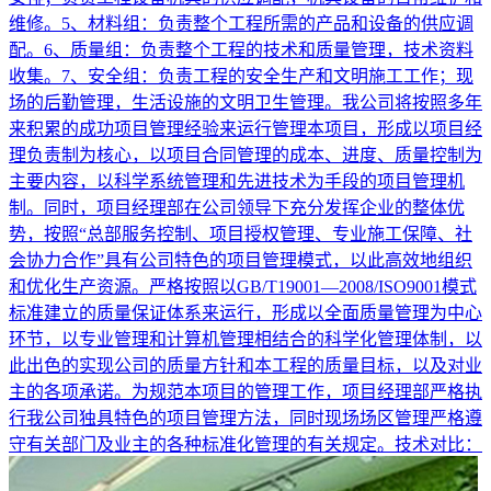
维修。5、材料组：负责整个工程所需的产品和设备的供应调
配。6、质量组：负责整个工程的技术和质量管理，技术资料
收集。7、安全组：负责工程的安全生产和文明施工工作；现
场的后勤管理，生活设施的文明卫生管理。我公司将按照多年
来积累的成功项目管理经验来运行管理本项目，形成以项目经
理负责制为核心，以项目合同管理的成本、进度、质量控制为
主要内容，以科学系统管理和先进技术为手段的项目管理机
制。同时，项目经理部在公司领导下充分发挥企业的整体优
势，按照“总部服务控制、项目授权管理、专业施工保障、社
会协力合作”具有公司特色的项目管理模式，以此高效地组织
和优化生产资源。严格按照以GB/T19001—2008/ISO9001模式
标准建立的质量保证体系来运行，形成以全面质量管理为中心
环节，以专业管理和计算机管理相结合的科学化管理体制，以
此出色的实现公司的质量方针和本工程的质量目标，以及对业
主的各项承诺。为规范本项目的管理工作，项目经理部严格执
行我公司独具特色的项目管理方法，同时现场场区管理严格遵
守有关部门及业主的各种标准化管理的有关规定。技术对比：