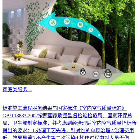
家庭类服务
...
标准施工流程服务结果与国家标准《室内空气质量标准》
GB/T18883-2002按照国家质量监督检验检疫局、国家环保总
局、卫生部制定标准，并考虑到经治理后室内空气质量指标所
提出的要求：1.处理工艺先进，针对性的单项治理2.治理费用
低，效果显著3.不产生第二次污染4.操作过程中对人员无伤