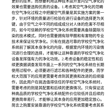
更好的技术，而想要利用这种技术提升室内空气净化的
效果也需要选购优质的设备。1.考虑其空气净化的范畴
在空气净化过程之中把握空气质量是其实施方案的第一
步，针对环境的质量进行检验在进行设备的选择更为关
键，由于空气之中不同的组成成分对人体的危害不尽相
同，如今可信赖的学校空气净化系统需要具备除菌除污
染的技术模式，同时也需要拥有除甲醛和有害物的专业
技术来保证化学净化。只有在挑选可靠的学校空气净化
系统前了解其本身净化的内容，根据室内环境的污染情
况进行合理的选择，才能够让这种靠谱的学校空气净化
设备发挥强有力的净化功效。2.考虑设备的稳定性和后
续更换据调查发现市面上一系列的空气净化系统在长期
使用过程中，必须要进行滤芯和各种配件的更换，而学
校大范围下的应用更需要考虑到其更换和改进的后续操
作，因此用户在挑选值得信任的学校空气净化系统时，
需要考虑的则是其配置和后续的更换情况。只有保证这
种高品质的学校空气净化系统配件价位较低并且后续的
更换简单易行，才能够让其本身的应用更加稳定放心。
简言之购置安装靠谱的学校空气净化系统需要考虑其系