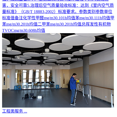
害，安全可靠5.治理后空气质量验收标准：达到《室内空气质
量标准》（GB/T 18883-2002）标准要求。参数类别参数单位
标准值备注化学性甲醛mg/m30.101h均值苯mg/m30.111h均值甲
苯mg/m30.201h均值二甲苯mg/m30.201h均值总挥发性有机物
TVOCmg/m30.608h均值
工程类服务
...