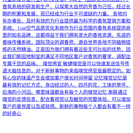
香氛系统的研发和生产，以探索大自然的芳香为己任。经过长
期的积累和发展，现已经成为行业不可或缺的力量。 各地均
有办事处，及时有效的为行业提供最为科学的香氛营销方案和
系统。 Uair空气品质优化系统作为行业范围内香氛系统提供商
里的知名品牌，这都得益于我们拥有庞大的香氛资源，先进的
香味传播系统，国际顶尖的调香师，源自世界各地不同植物提
炼的天然精油。正是因为我们拥有着这些无可比拟的优势，因
此我们能因地制宜的满足不同地区客户对香氛的要求，调配出
专属于您的品味。 嗅觉感官 敏捷嗅觉是可以快速发送信号传
递大脑信息的，对于新鲜事物的来临嗅觉感官是最稳定的。如
有心怡的味道产生会增加客户增长时间停留 记忆嗅觉记忆是
最有效的记忆方式，身边经过的人，四月的花，工体的草坪，
后海的小河边。哪里味道都会有每个人的嗅觉记忆 串联通过
嗅觉的反馈信息，配合着视觉以及触觉的完整体验，可以增加
客户的喜悦度以及成就感。新鲜的事物每个人都会有着不一样
的好奇心