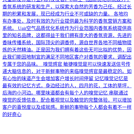
香氛系统的研发和生产，以探索大自然的芳香为己任。经过长
期的积累和发展，现已经成为行业不可或缺的力量。 各地均
有办事处，及时有效的为行业提供最为科学的香氛营销方案和
系统。 Uair空气品质优化系统作为行业范围内香氛系统提供商
里的知名品牌，这都得益于我们拥有庞大的香氛资源，先进的
香味传播系统，国际顶尖的调香师，源自世界各地不同植物提
炼的天然精油。正是因为我们拥有着这些无可比拟的优势，因
此我们能因地制宜的满足不同地区客户对香氛的要求，调配出
专属于您的品味。 嗅觉感官 敏捷嗅觉是可以快速发送信号传
递大脑信息的，对于新鲜事物的来临嗅觉感官是最稳定的。如
有心怡的味道产生会增加客户增长时间停留 记忆嗅觉记忆是
最有效的记忆方式，身边经过的人，四月的花，工体的草坪，
后海的小河边。哪里味道都会有每个人的嗅觉记忆 串联通过
嗅觉的反馈信息，配合着视觉以及触觉的完整体验，可以增加
客户的喜悦度以及成就感。新鲜的事物每个人都会有着不一样
的好奇心