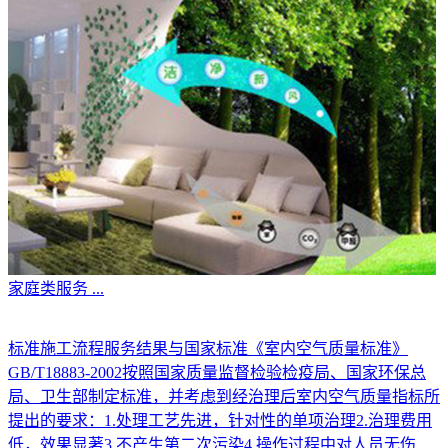
家庭类服务
...
标准施工流程服务结果与国家标准《室内空气质量标准》
GB/T18883-2002按照国家质量监督检验检疫局、国家环保总
局、卫生部制定标准，并考虑到经治理后室内空气质量指标所
提出的要求：1.处理工艺先进，针对性的单项治理2.治理费用
低，效果显著3.不产生第二次污染4.操作过程中对人员无伤