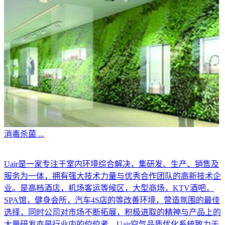
消毒杀菌
...
Uair是一家专注于室内环境综合解决，集研发、生产、销售及
服务为一体，拥有强大技术力量与优秀合作团队的高新技术企
业。是高档酒店，机场客运等候区，大型商场，KTV酒吧，
SPA馆，健身会所，汽车4S店的等改善环境，营造氛围的最佳
选择，同时公司对市场不断拓展，积极进取的精神与产品上的
大量研发亦是行业内的佼佼者。Uair空气品质优化系统致力于