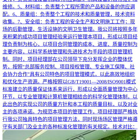
维修。5、材料组：负责整个工程所需的产品和设备的供应调
配。6、质量组：负责整个工程的技术和质量管理，技术资料
收集。7、安全组：负责工程的安全生产和文明施工工作；现
场的后勤管理，生活设施的文明卫生管理。我公司将按照多年
来积累的成功项目管理经验来运行管理本项目，形成以项目经
理负责制为核心，以项目合同管理的成本、进度、质量控制为
主要内容，以科学系统管理和先进技术为手段的项目管理机
制。同时，项目经理部在公司领导下充分发挥企业的整体优
势，按照“总部服务控制、项目授权管理、专业施工保障、社
会协力合作”具有公司特色的项目管理模式，以此高效地组织
和优化生产资源。严格按照以GB/T19001—2008/ISO9001模式
标准建立的质量保证体系来运行，形成以全面质量管理为中心
环节，以专业管理和计算机管理相结合的科学化管理体制，以
此出色的实现公司的质量方针和本工程的质量目标，以及对业
主的各项承诺。为规范本项目的管理工作，项目经理部严格执
行我公司独具特色的项目管理方法，同时现场场区管理严格遵
守有关部门及业主的各种标准化管理的有关规定。技术对比：