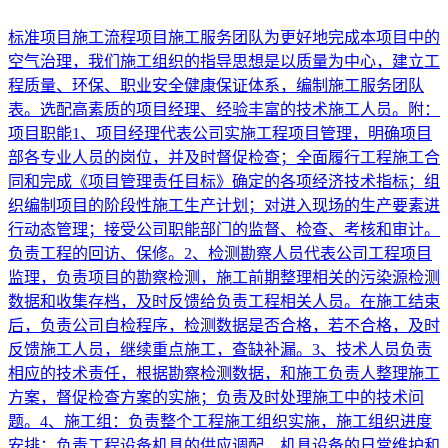
标准项目施工流程项目施工服务团队为更好地完成本项目中的
空气治理，我们施工组织的指导思想是以质量为中心，建立工
程质量、环保、职业安全健康保证体系，编制施工服务团队
表。选配高素质的项目经理、经验丰富的技术施工人员。附：
项目职能1、项目经理代表公司实施工程项目管理，明确项目
部各专业人员的岗位，并及时督促检查；全面履行工程施工合
同和完成《项目管理责任目标》确定的各项经济技术指标；组
织编制项目的阶段性施工生产计划；对进入现场的生产要素进
行动态管理；接受公司职能部门的监督、检查、考核和审计。
负责工程的回访、保修。2、检测勘察人员代表公司工程项目
监理，负责项目的勘察检测，施工前期整理相关的污染源检测
数据和收集存档，及时反馈给负责工程相关人员。在施工结束
后，负责公司自检程序，检测数据是否合格，若不合格，及时
反馈施工人员，继续重点施工，查缺补漏。3、技术人员负责
相应的技术责任，根据勘察检测数据，和施工负责人整理施工
方案，督促检查方案的实施；负责及时处理施工中的技术问
题。4、施工组：负责整个工程施工组织实施，施工组织进度
安排；负责工程设备机具的供应调配，机具设备的日常维护和