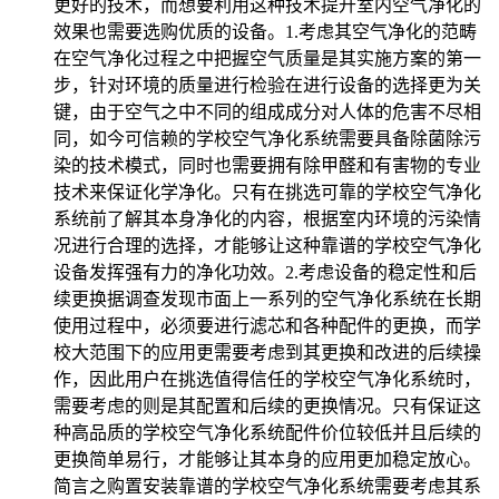
更好的技术，而想要利用这种技术提升室内空气净化的
效果也需要选购优质的设备。1.考虑其空气净化的范畴
在空气净化过程之中把握空气质量是其实施方案的第一
步，针对环境的质量进行检验在进行设备的选择更为关
键，由于空气之中不同的组成成分对人体的危害不尽相
同，如今可信赖的学校空气净化系统需要具备除菌除污
染的技术模式，同时也需要拥有除甲醛和有害物的专业
技术来保证化学净化。只有在挑选可靠的学校空气净化
系统前了解其本身净化的内容，根据室内环境的污染情
况进行合理的选择，才能够让这种靠谱的学校空气净化
设备发挥强有力的净化功效。2.考虑设备的稳定性和后
续更换据调查发现市面上一系列的空气净化系统在长期
使用过程中，必须要进行滤芯和各种配件的更换，而学
校大范围下的应用更需要考虑到其更换和改进的后续操
作，因此用户在挑选值得信任的学校空气净化系统时，
需要考虑的则是其配置和后续的更换情况。只有保证这
种高品质的学校空气净化系统配件价位较低并且后续的
更换简单易行，才能够让其本身的应用更加稳定放心。
简言之购置安装靠谱的学校空气净化系统需要考虑其系