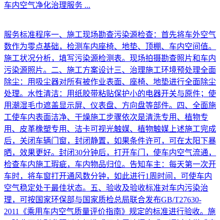
车内空气净化治理服务
...
服务标准程序一、施工现场勘查污染源检查：首先将车外空气
数作为零点基础，检测车内座椅、地垫、顶棚、车内空间值。
施工状况分析，填写污染源检测表。现场拍摄勘查照片和车内
污染源照片。二、施工方案设计三、治理施工环境预处理全面
除尘：用吸尘器对所有被作业表面、座椅、地垫进行全面除尘
处理。水性清洁：用纸胶带粘贴保护小的电器开关与原件；使
用潮湿毛巾遮盖显示屏、仪表盘、方向盘等部件。四、全面施
工使车内表面洁净、干燥施工步骤依次是清洗专用、植物专
用、皮革橡塑专用、洁卡可视光触媒、植物触媒上述施工完成
后，关闭车辆门窗，封闭静置，如果条件许可，可在太阳下暴
晒，效果更好。封闭30分钟后，打开车门，使车内空气流通，
检查车内施工瑕疵，车内物品归位。告知车主：每天第一次开
车时，将车窗打开通风数分钟，如此进行1周时间，可使车内
空气稳定处于最佳状态。五、验收及验收标准对车内污染治
理，可按国家环保部与国家质检总局联合发布GB/T27630-
2011《乘用车内空气质量评价指南》规定的标准进行验收。施