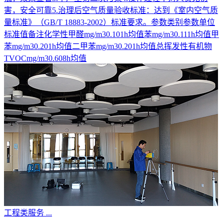
害，安全可靠5.治理后空气质量验收标准：达到《室内空气质
量标准》（GB/T 18883-2002）标准要求。参数类别参数单位
标准值备注化学性甲醛mg/m30.101h均值苯mg/m30.111h均值甲
苯mg/m30.201h均值二甲苯mg/m30.201h均值总挥发性有机物
TVOCmg/m30.608h均值
工程类服务
...