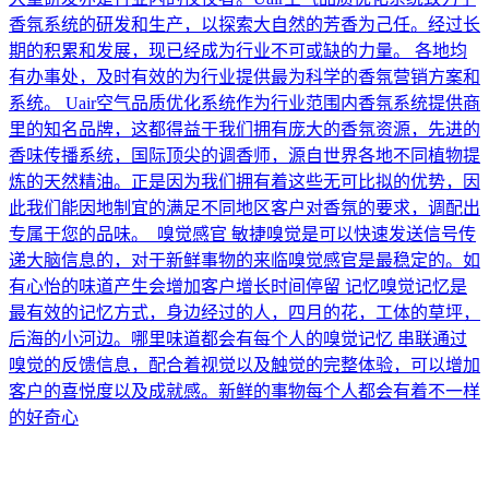
香氛系统的研发和生产，以探索大自然的芳香为己任。经过长
期的积累和发展，现已经成为行业不可或缺的力量。 各地均
有办事处，及时有效的为行业提供最为科学的香氛营销方案和
系统。 Uair空气品质优化系统作为行业范围内香氛系统提供商
里的知名品牌，这都得益于我们拥有庞大的香氛资源，先进的
香味传播系统，国际顶尖的调香师，源自世界各地不同植物提
炼的天然精油。正是因为我们拥有着这些无可比拟的优势，因
此我们能因地制宜的满足不同地区客户对香氛的要求，调配出
专属于您的品味。 嗅觉感官 敏捷嗅觉是可以快速发送信号传
递大脑信息的，对于新鲜事物的来临嗅觉感官是最稳定的。如
有心怡的味道产生会增加客户增长时间停留 记忆嗅觉记忆是
最有效的记忆方式，身边经过的人，四月的花，工体的草坪，
后海的小河边。哪里味道都会有每个人的嗅觉记忆 串联通过
嗅觉的反馈信息，配合着视觉以及触觉的完整体验，可以增加
客户的喜悦度以及成就感。新鲜的事物每个人都会有着不一样
的好奇心