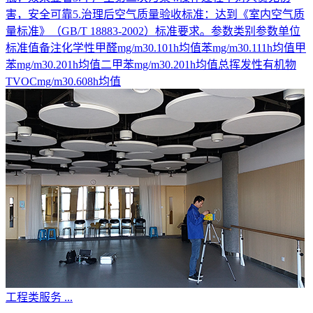
害，安全可靠5.治理后空气质量验收标准：达到《室内空气质
量标准》（GB/T 18883-2002）标准要求。参数类别参数单位
标准值备注化学性甲醛mg/m30.101h均值苯mg/m30.111h均值甲
苯mg/m30.201h均值二甲苯mg/m30.201h均值总挥发性有机物
TVOCmg/m30.608h均值
工程类服务
...