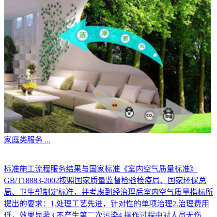
家庭类服务
...
标准施工流程服务结果与国家标准《室内空气质量标准》
GB/T18883-2002按照国家质量监督检验检疫局、国家环保总
局、卫生部制定标准，并考虑到经治理后室内空气质量指标所
提出的要求：1.处理工艺先进，针对性的单项治理2.治理费用
低，效果显著3.不产生第二次污染4.操作过程中对人员无伤