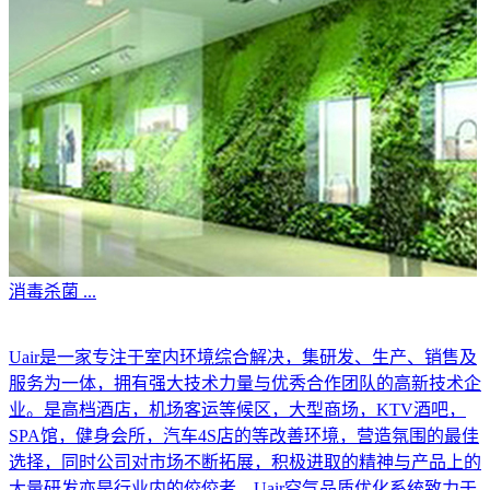
消毒杀菌
...
Uair是一家专注于室内环境综合解决，集研发、生产、销售及
服务为一体，拥有强大技术力量与优秀合作团队的高新技术企
业。是高档酒店，机场客运等候区，大型商场，KTV酒吧，
SPA馆，健身会所，汽车4S店的等改善环境，营造氛围的最佳
选择，同时公司对市场不断拓展，积极进取的精神与产品上的
大量研发亦是行业内的佼佼者。Uair空气品质优化系统致力于