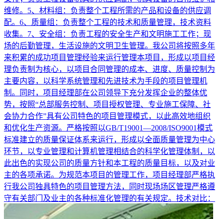
维修。5、材料组：负责整个工程所需的产品和设备的供应调
配。6、质量组：负责整个工程的技术和质量管理，技术资料
收集。7、安全组：负责工程的安全生产和文明施工工作；现
场的后勤管理，生活设施的文明卫生管理。我公司将按照多年
来积累的成功项目管理经验来运行管理本项目，形成以项目经
理负责制为核心，以项目合同管理的成本、进度、质量控制为
主要内容，以科学系统管理和先进技术为手段的项目管理机
制。同时，项目经理部在公司领导下充分发挥企业的整体优
势，按照“总部服务控制、项目授权管理、专业施工保障、社
会协力合作”具有公司特色的项目管理模式，以此高效地组织
和优化生产资源。严格按照以GB/T19001—2008/ISO9001模式
标准建立的质量保证体系来运行，形成以全面质量管理为中心
环节，以专业管理和计算机管理相结合的科学化管理体制，以
此出色的实现公司的质量方针和本工程的质量目标，以及对业
主的各项承诺。为规范本项目的管理工作，项目经理部严格执
行我公司独具特色的项目管理方法，同时现场场区管理严格遵
守有关部门及业主的各种标准化管理的有关规定。技术对比：