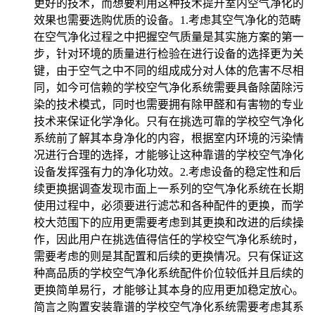
更好的技术，而想要利用这种技术提升室内空气净化的
效果也需要选购优质的设备。1.考虑其空气净化的范畴
在空气净化过程之中把握空气质量是其实施方案的第一
步，针对环境的质量进行检验在进行设备的选择更为关
键，由于空气之中不同的组成成分对人体的危害不尽相
同，如今可信赖的学校空气净化系统需要具备除菌除污
染的技术模式，同时也需要拥有除甲醛和有害物的专业
技术来保证化学净化。只有在挑选可靠的学校空气净化
系统前了解其本身净化的内容，根据室内环境的污染情
况进行合理的选择，才能够让这种靠谱的学校空气净化
设备发挥强有力的净化功效。2.考虑设备的稳定性和后
续更换据调查发现市面上一系列的空气净化系统在长期
使用过程中，必须要进行滤芯和各种配件的更换，而学
校大范围下的应用更需要考虑到其更换和改进的后续操
作，因此用户在挑选值得信任的学校空气净化系统时，
需要考虑的则是其配置和后续的更换情况。只有保证这
种高品质的学校空气净化系统配件价位较低并且后续的
更换简单易行，才能够让其本身的应用更加稳定放心。
简言之购置安装靠谱的学校空气净化系统需要考虑其系