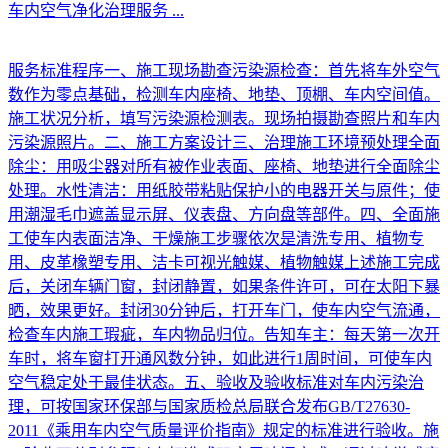
车内空气净化治理服务
...
服务标准程序一、施工现场勘查污染源检查：首先将车外空气
数作为零点基础，检测车内座椅、地垫、顶棚、车内空间值。
施工状况分析，填写污染源检测表。现场拍摄勘查照片和车内
污染源照片。二、施工方案设计三、治理施工环境预处理全面
除尘：用吸尘器对所有被作业表面、座椅、地垫进行全面除尘
处理。水性清洁：用纸胶带粘贴保护小的电器开关与原件；使
用潮湿毛巾遮盖显示屏、仪表盘、方向盘等部件。四、全面施
工使车内表面洁净、干燥施工步骤依次是清洗专用、植物专
用、皮革橡塑专用、洁卡可视光触媒、植物触媒上述施工完成
后，关闭车辆门窗，封闭静置，如果条件许可，可在太阳下暴
晒，效果更好。封闭30分钟后，打开车门，使车内空气流通，
检查车内施工瑕疵，车内物品归位。告知车主：每天第一次开
车时，将车窗打开通风数分钟，如此进行1周时间，可使车内
空气稳定处于最佳状态。五、验收及验收标准对车内污染治
理，可按国家环保部与国家质检总局联合发布GB/T27630-
2011《乘用车内空气质量评价指南》规定的标准进行验收。施