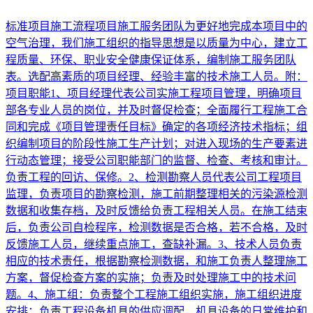
标准项目施工流程项目施工服务团队为更好地完成本项目中的
空气治理，我们施工组织的指导思想是以质量为中心，建立工
程质量、环保、职业安全健康保证体系，编制施工服务团队
表。选配高素质的项目经理、经验丰富的技术施工人员。附：
项目职能1、项目经理代表公司实施工程项目管理，明确项目
部各专业人员的岗位，并及时督促检查；全面履行工程施工合
同和完成《项目管理责任目标》确定的各项经济技术指标；组
织编制项目的阶段性施工生产计划；对进入现场的生产要素进
行动态管理；接受公司职能部门的监督、检查、考核和审计。
负责工程的回访、保修。2、检测勘察人员代表公司工程项目
监理，负责项目的勘察检测，施工前期整理相关的污染源检测
数据和收集存档，及时反馈给负责工程相关人员。在施工结束
后，负责公司自检程序，检测数据是否合格，若不合格，及时
反馈施工人员，继续重点施工，查缺补漏。3、技术人员负责
相应的技术责任，根据勘察检测数据，和施工负责人整理施工
方案，督促检查方案的实施；负责及时处理施工中的技术问
题。4、施工组：负责整个工程施工组织实施，施工组织进度
安排；负责工程设备机具的供应调配，机具设备的日常维护和